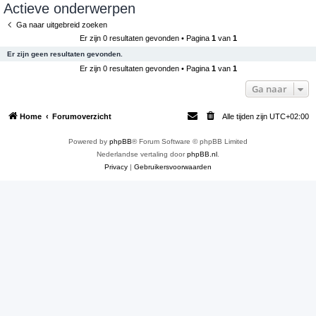
Actieve onderwerpen
e
Ga naar uitgebreid zoeken
k
Er zijn 0 resultaten gevonden • Pagina
1
van
1
Er zijn geen resultaten gevonden.
Er zijn 0 resultaten gevonden • Pagina
1
van
1
Ga naar
Home
Forumoverzicht
Alle tijden zijn
UTC+02:00
Powered by
phpBB
® Forum Software © phpBB Limited
Nederlandse vertaling door
phpBB.nl
.
Privacy
|
Gebruikersvoorwaarden