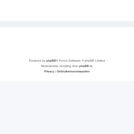
Powered by
phpBB
® Forum Software © phpBB Limited
Nederlandse vertaling door
phpBB.nl
.
Privacy
|
Gebruikersvoorwaarden