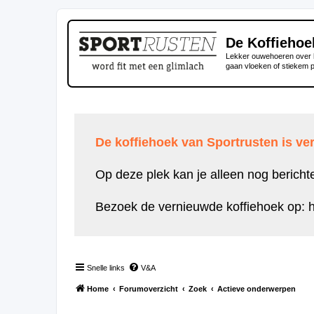
De Koffiehoe
Lekker ouwehoeren over h
gaan vloeken of stiekem 
De koffiehoek van Sportrusten is ver
Op deze plek kan je alleen nog bericht
Bezoek de vernieuwde koffiehoek op:
h
Snelle links
V&A
Home
Forumoverzicht
Zoek
Actieve onderwerpen