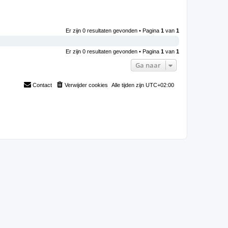
Er zijn 0 resultaten gevonden • Pagina
1
van
1
Er zijn 0 resultaten gevonden • Pagina
1
van
1
Ga naar
Contact
Verwijder cookies
Alle tijden zijn
UTC+02:00