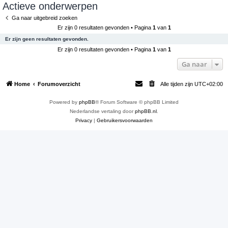
Actieve onderwerpen
e
Ga naar uitgebreid zoeken
k
Er zijn 0 resultaten gevonden • Pagina
1
van
1
Er zijn geen resultaten gevonden.
Er zijn 0 resultaten gevonden • Pagina
1
van
1
Ga naar
Home
Forumoverzicht
Alle tijden zijn
UTC+02:00
Powered by
phpBB
® Forum Software © phpBB Limited
Nederlandse vertaling door
phpBB.nl
.
Privacy
|
Gebruikersvoorwaarden