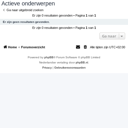
Actieve onderwerpen
e
Ga naar uitgebreid zoeken
k
Er zijn 0 resultaten gevonden • Pagina
1
van
1
Er zijn geen resultaten gevonden.
Er zijn 0 resultaten gevonden • Pagina
1
van
1
Ga naar
Home
Forumoverzicht
Alle tijden zijn
UTC+02:00
Powered by
phpBB
® Forum Software © phpBB Limited
Nederlandse vertaling door
phpBB.nl
.
Privacy
|
Gebruikersvoorwaarden