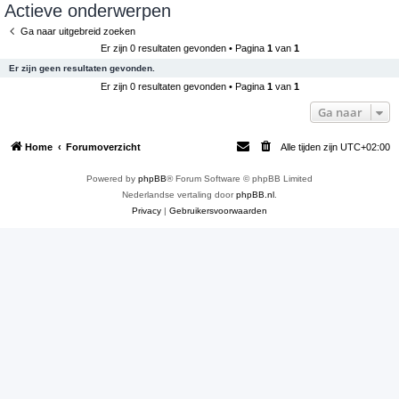
Actieve onderwerpen
e
Ga naar uitgebreid zoeken
k
Er zijn 0 resultaten gevonden • Pagina
1
van
1
Er zijn geen resultaten gevonden.
Er zijn 0 resultaten gevonden • Pagina
1
van
1
Ga naar
Home
Forumoverzicht
Alle tijden zijn
UTC+02:00
Powered by
phpBB
® Forum Software © phpBB Limited
Nederlandse vertaling door
phpBB.nl
.
Privacy
|
Gebruikersvoorwaarden