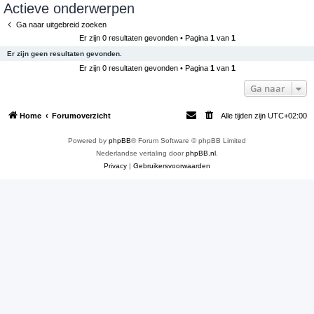
Actieve onderwerpen
e
Ga naar uitgebreid zoeken
k
Er zijn 0 resultaten gevonden • Pagina
1
van
1
Er zijn geen resultaten gevonden.
Er zijn 0 resultaten gevonden • Pagina
1
van
1
Ga naar
Home
Forumoverzicht
Alle tijden zijn
UTC+02:00
Powered by
phpBB
® Forum Software © phpBB Limited
Nederlandse vertaling door
phpBB.nl
.
Privacy
|
Gebruikersvoorwaarden