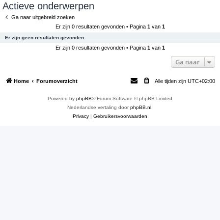
Actieve onderwerpen
e
Ga naar uitgebreid zoeken
k
Er zijn 0 resultaten gevonden • Pagina
1
van
1
Er zijn geen resultaten gevonden.
Er zijn 0 resultaten gevonden • Pagina
1
van
1
Ga naar
Home
Forumoverzicht
Alle tijden zijn
UTC+02:00
Powered by
phpBB
® Forum Software © phpBB Limited
Nederlandse vertaling door
phpBB.nl
.
Privacy
|
Gebruikersvoorwaarden