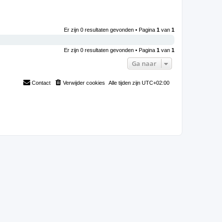
Er zijn 0 resultaten gevonden • Pagina
1
van
1
Er zijn 0 resultaten gevonden • Pagina
1
van
1
Ga naar
Contact
Verwijder cookies
Alle tijden zijn
UTC+02:00