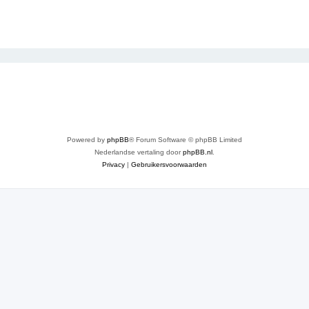
Powered by
phpBB
® Forum Software © phpBB Limited
Nederlandse vertaling door
phpBB.nl
.
Privacy
|
Gebruikersvoorwaarden