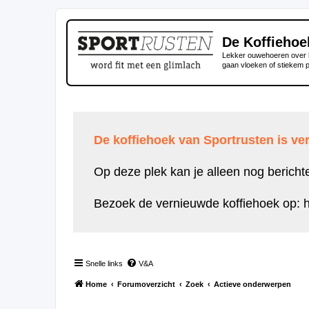
De Koffiehoe
Lekker ouwehoeren over h
gaan vloeken of stiekem 
De koffiehoek van Sportrusten is ver
Op deze plek kan je alleen nog bericht
Bezoek de vernieuwde koffiehoek op:
h
Snelle links
V&A
Home
Forumoverzicht
Zoek
Actieve onderwerpen