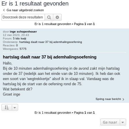
Er is 1 resultaat gevonden
e
Ga naar uitgebreid zoeken
k
Zoek
Uitgebreid zoeken
Er is 1 resultaat gevonden • Pagina
1
van
1
door
inge schopenhouer
12 mei 2023, 20:43
Forum:
5 kilo kwijt
Onderwerp:
hartslag daalt naar 37 bij ademhalingsoefening
Reacties:
0
Weergaves:
5775
hartslag daalt naar 37 bij ademhalingsoefening
Hallo,
Bij de 10 minuten ademhalingsoefening in de avond zakt mijn hartslag
onder de 37 (redelijk aan het einde van de 10 minuten). Ik heb dan ook
een soort van 'wegtrekkertje" alsof ik in slaap val. Vandaag was de
hartslag bij de start van de oefening rond de 75.
Wat betekent dit?
Groet inge
Spring naar bericht
Er is 1 resultaat gevonden • Pagina
1
van
1
Ga naar