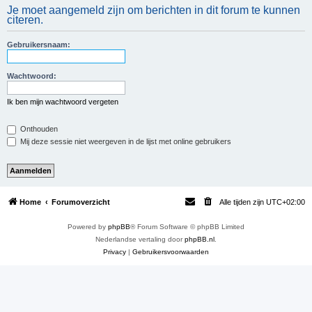
Je moet aangemeld zijn om berichten in dit forum te kunnen
e
citeren.
k
Gebruikersnaam:
Wachtwoord:
Ik ben mijn wachtwoord vergeten
Onthouden
Mij deze sessie niet weergeven in de lijst met online gebruikers
Home
Forumoverzicht
Alle tijden zijn
UTC+02:00
Powered by
phpBB
® Forum Software © phpBB Limited
Nederlandse vertaling door
phpBB.nl
.
Privacy
|
Gebruikersvoorwaarden