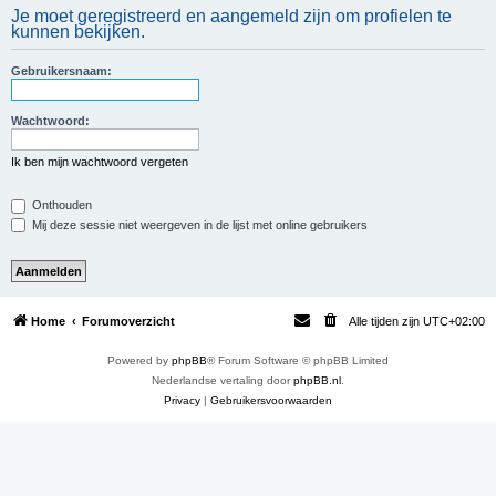
Je moet geregistreerd en aangemeld zijn om profielen te
e
kunnen bekijken.
k
Gebruikersnaam:
Wachtwoord:
Ik ben mijn wachtwoord vergeten
Onthouden
Mij deze sessie niet weergeven in de lijst met online gebruikers
Home
Forumoverzicht
Alle tijden zijn
UTC+02:00
Powered by
phpBB
® Forum Software © phpBB Limited
Nederlandse vertaling door
phpBB.nl
.
Privacy
|
Gebruikersvoorwaarden