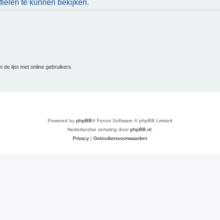
ielen te kunnen bekijken.
 de lijst met online gebruikers
Powered by
phpBB
® Forum Software © phpBB Limited
Nederlandse vertaling door
phpBB.nl
.
Privacy
|
Gebruikersvoorwaarden