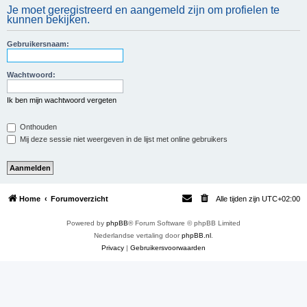
Je moet geregistreerd en aangemeld zijn om profielen te
e
kunnen bekijken.
k
Gebruikersnaam:
Wachtwoord:
Ik ben mijn wachtwoord vergeten
Onthouden
Mij deze sessie niet weergeven in de lijst met online gebruikers
Home
Forumoverzicht
Alle tijden zijn
UTC+02:00
Powered by
phpBB
® Forum Software © phpBB Limited
Nederlandse vertaling door
phpBB.nl
.
Privacy
|
Gebruikersvoorwaarden