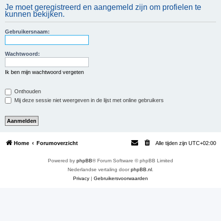
Je moet geregistreerd en aangemeld zijn om profielen te
e
kunnen bekijken.
k
Gebruikersnaam:
Wachtwoord:
Ik ben mijn wachtwoord vergeten
Onthouden
Mij deze sessie niet weergeven in de lijst met online gebruikers
Home
Forumoverzicht
Alle tijden zijn
UTC+02:00
Powered by
phpBB
® Forum Software © phpBB Limited
Nederlandse vertaling door
phpBB.nl
.
Privacy
|
Gebruikersvoorwaarden