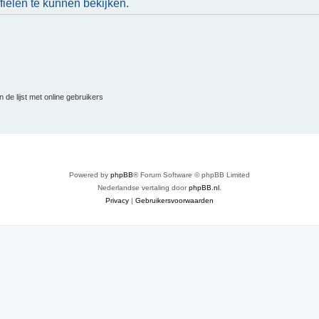
ielen te kunnen bekijken.
 de lijst met online gebruikers
Powered by
phpBB
® Forum Software © phpBB Limited
Nederlandse vertaling door
phpBB.nl
.
Privacy
|
Gebruikersvoorwaarden