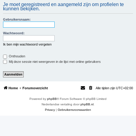
Je moet geregistreerd en aangemeld zijn om profielen te
e
kunnen bekijken.
k
Gebruikersnaam:
Wachtwoord:
Ik ben mijn wachtwoord vergeten
Onthouden
Mij deze sessie niet weergeven in de lijst met online gebruikers
Home
Forumoverzicht
Alle tijden zijn
UTC+02:00
Powered by
phpBB
® Forum Software © phpBB Limited
Nederlandse vertaling door
phpBB.nl
.
Privacy
|
Gebruikersvoorwaarden