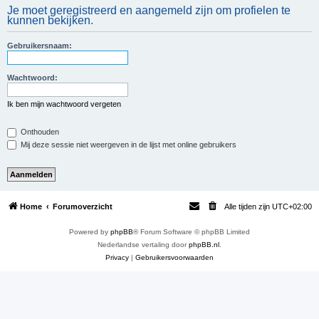
Je moet geregistreerd en aangemeld zijn om profielen te
e
kunnen bekijken.
k
Gebruikersnaam:
Wachtwoord:
Ik ben mijn wachtwoord vergeten
Onthouden
Mij deze sessie niet weergeven in de lijst met online gebruikers
Home
Forumoverzicht
Alle tijden zijn
UTC+02:00
Powered by
phpBB
® Forum Software © phpBB Limited
Nederlandse vertaling door
phpBB.nl
.
Privacy
|
Gebruikersvoorwaarden