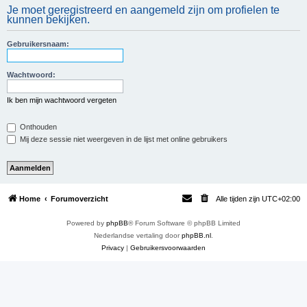
Je moet geregistreerd en aangemeld zijn om profielen te
e
kunnen bekijken.
k
Gebruikersnaam:
Wachtwoord:
Ik ben mijn wachtwoord vergeten
Onthouden
Mij deze sessie niet weergeven in de lijst met online gebruikers
Home
Forumoverzicht
Alle tijden zijn
UTC+02:00
Powered by
phpBB
® Forum Software © phpBB Limited
Nederlandse vertaling door
phpBB.nl
.
Privacy
|
Gebruikersvoorwaarden