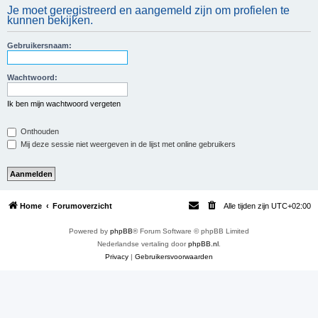
Je moet geregistreerd en aangemeld zijn om profielen te
e
kunnen bekijken.
k
Gebruikersnaam:
Wachtwoord:
Ik ben mijn wachtwoord vergeten
Onthouden
Mij deze sessie niet weergeven in de lijst met online gebruikers
Home
Forumoverzicht
Alle tijden zijn
UTC+02:00
Powered by
phpBB
® Forum Software © phpBB Limited
Nederlandse vertaling door
phpBB.nl
.
Privacy
|
Gebruikersvoorwaarden