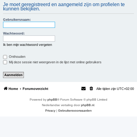
Je moet geregistreerd en aangemeld zijn om profielen te
e
kunnen bekijken.
k
Gebruikersnaam:
Wachtwoord:
Ik ben mijn wachtwoord vergeten
Onthouden
Mij deze sessie niet weergeven in de lijst met online gebruikers
Home
Forumoverzicht
Alle tijden zijn
UTC+02:00
Powered by
phpBB
® Forum Software © phpBB Limited
Nederlandse vertaling door
phpBB.nl
.
Privacy
|
Gebruikersvoorwaarden