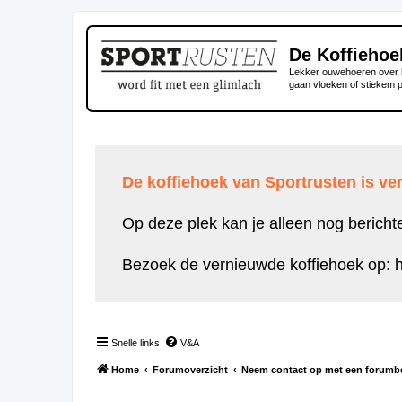
De Koffiehoe
Lekker ouwehoeren over h
gaan vloeken of stiekem 
De koffiehoek van Sportrusten is ver
Op deze plek kan je alleen nog bericht
Bezoek de vernieuwde koffiehoek op:
h
Snelle links
V&A
Home
Forumoverzicht
Neem contact op met een forumb