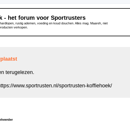
k - het forum voor Sportrusters
ardlopen, rustig ademen, voeding en koud douchen. Alles mag. Maareh, niet
producten verkopen.
plaatst
en terugelezen.
ttps://www.sportrusten.nl/sportrusten-koffiehoek/
eheerder