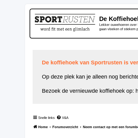
De Koffiehoe
Lekker ouwehoeren over h
gaan vloeken of stiekem 
De koffiehoek van Sportrusten is ver
Op deze plek kan je alleen nog bericht
Bezoek de vernieuwde koffiehoek op:
h
Snelle links
V&A
Home
Forumoverzicht
Neem contact op met een forumb