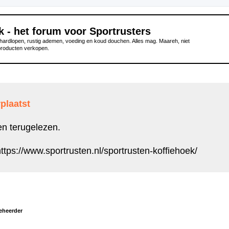
k - het forum voor Sportrusters
ardlopen, rustig ademen, voeding en koud douchen. Alles mag. Maareh, niet
producten verkopen.
plaatst
en terugelezen.
ttps://www.sportrusten.nl/sportrusten-koffiehoek/
eheerder