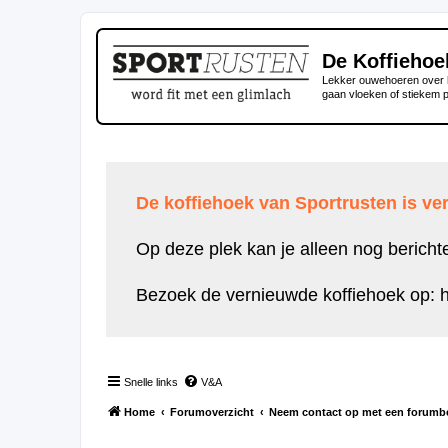
De Koffiehoe
Lekker ouwehoeren over h
gaan vloeken of stiekem 
De koffiehoek van Sportrusten is ver
Op deze plek kan je alleen nog bericht
Bezoek de vernieuwde koffiehoek op:
h
Snelle links
V&A
Home
Forumoverzicht
Neem contact op met een forumb