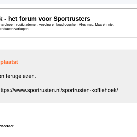
k - het forum voor Sportrusters
ardlopen, rustig ademen, voeding en koud douchen. Alles mag. Maareh, niet
producten verkopen.
plaatst
en terugelezen.
ttps://www.sportrusten.nl/sportrusten-koffiehoek/
eheerder