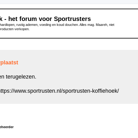
k - het forum voor Sportrusters
ardlopen, rustig ademen, voeding en koud douchen. Alles mag. Maareh, niet
producten verkopen.
plaatst
en terugelezen.
ttps://www.sportrusten.nl/sportrusten-koffiehoek/
eheerder