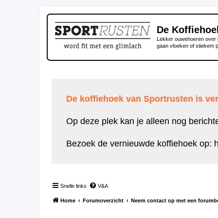
De Koffiehoe
Lekker ouwehoeren over h
gaan vloeken of stiekem 
De koffiehoek van Sportrusten is ver
Op deze plek kan je alleen nog bericht
Bezoek de vernieuwde koffiehoek op:
h
Snelle links
V&A
Home
Forumoverzicht
Neem contact op met een forumb