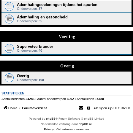
Ademhalingsoefeningen tijdens het sporten
Onderwerpen:
37
Ademhaling en gezondheid
Onderwerpen:
35
Voeding
Supervetverbrander
Onderwerpen:
40
Overig
Overig
Onderwerpen:
198
STATISTIEKEN
Aantal berichten
24286
• Aantal onderwerpen
6092
• Aantal leden
14488
Home
Forumoverzicht
Alle tijden zijn
UTC+02:00
Powered by
phpBB
® Forum Software © phpBB Limited
Nederlandse vertaling door
phpBB.nl
.
Privacy
|
Gebruikersvoorwaarden