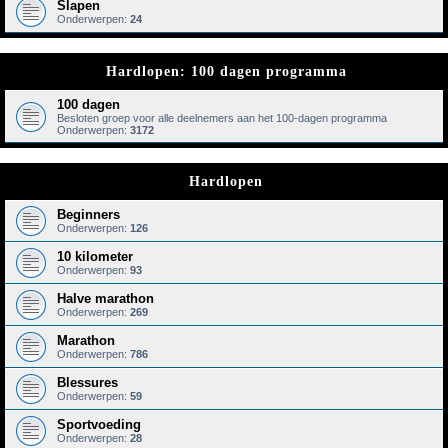
Slapen
Onderwerpen:
24
Hardlopen: 100 dagen programma
100 dagen
Besloten groep voor alle deelnemers aan het 100-dagen programma
Onderwerpen:
3172
Hardlopen
Beginners
Onderwerpen:
126
10 kilometer
Onderwerpen:
93
Halve marathon
Onderwerpen:
269
Marathon
Onderwerpen:
786
Blessures
Onderwerpen:
59
Sportvoeding
Onderwerpen:
28