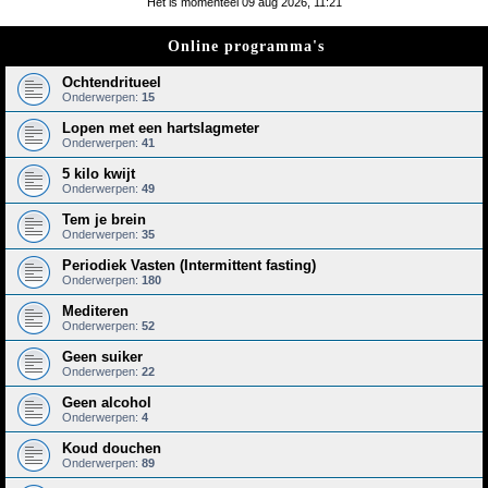
Het is momenteel 09 aug 2026, 11:21
e
Online programma's
k
Ochtendritueel
Onderwerpen:
15
Lopen met een hartslagmeter
Onderwerpen:
41
5 kilo kwijt
Onderwerpen:
49
Tem je brein
Onderwerpen:
35
Periodiek Vasten (Intermittent fasting)
Onderwerpen:
180
Mediteren
Onderwerpen:
52
Geen suiker
Onderwerpen:
22
Geen alcohol
Onderwerpen:
4
Koud douchen
Onderwerpen:
89