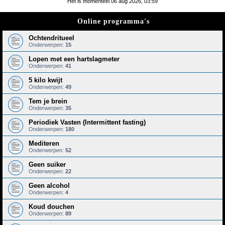
Het is momenteel 06 aug 2026, 03:59
e
Online programma's
k
Ochtendritueel
Onderwerpen:
15
Lopen met een hartslagmeter
Onderwerpen:
41
5 kilo kwijt
Onderwerpen:
49
Tem je brein
Onderwerpen:
35
Periodiek Vasten (Intermittent fasting)
Onderwerpen:
180
Mediteren
Onderwerpen:
52
Geen suiker
Onderwerpen:
22
Geen alcohol
Onderwerpen:
4
Koud douchen
Onderwerpen:
89