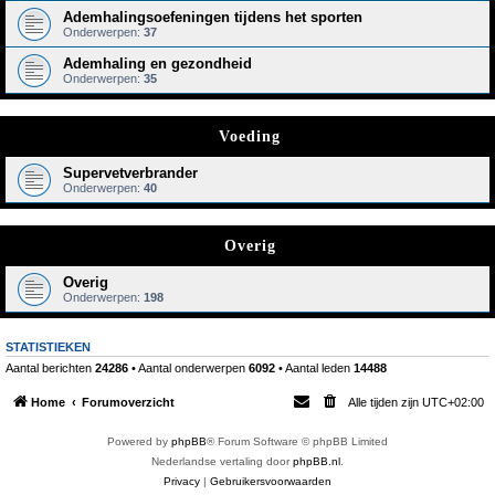
Ademhalingsoefeningen tijdens het sporten
Onderwerpen:
37
Ademhaling en gezondheid
Onderwerpen:
35
Voeding
Supervetverbrander
Onderwerpen:
40
Overig
Overig
Onderwerpen:
198
STATISTIEKEN
Aantal berichten
24286
• Aantal onderwerpen
6092
• Aantal leden
14488
Home
Forumoverzicht
Alle tijden zijn
UTC+02:00
Powered by
phpBB
® Forum Software © phpBB Limited
Nederlandse vertaling door
phpBB.nl
.
Privacy
|
Gebruikersvoorwaarden