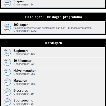
Slapen
Onderwerpen:
24
Hardlopen: 100 dagen programma
100 dagen
Besloten groep voor alle deelnemers aan het 100-dagen programma
Onderwerpen:
3172
Hardlopen
Beginners
Onderwerpen:
126
10 kilometer
Onderwerpen:
93
Halve marathon
Onderwerpen:
269
Marathon
Onderwerpen:
786
Blessures
Onderwerpen:
59
Sportvoeding
Onderwerpen:
28