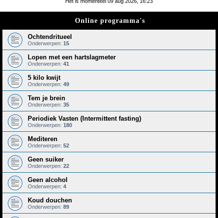
Het is momenteel 09 aug 2026, 16:23
e
Online programma's
k
Ochtendritueel
Onderwerpen:
15
Lopen met een hartslagmeter
Onderwerpen:
41
5 kilo kwijt
Onderwerpen:
49
Tem je brein
Onderwerpen:
35
Periodiek Vasten (Intermittent fasting)
Onderwerpen:
180
Mediteren
Onderwerpen:
52
Geen suiker
Onderwerpen:
22
Geen alcohol
Onderwerpen:
4
Koud douchen
Onderwerpen:
89