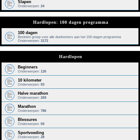
Slapen
Onderwerpen:
24
Hardlopen: 100 dagen programma
100 dagen
Besloten groep voor alle deelnemers aan het 100-dagen programma
Onderwerpen:
3172
Hardlopen
Beginners
Onderwerpen:
126
10 kilometer
Onderwerpen:
93
Halve marathon
Onderwerpen:
269
Marathon
Onderwerpen:
786
Blessures
Onderwerpen:
59
Sportvoeding
Onderwerpen:
28