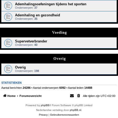
Ademhalingsoefeningen tijdens het sporten
Onderwerpen:
37
Ademhaling en gezondheid
Onderwerpen:
35
Voeding
Supervetverbrander
Onderwerpen:
40
Overig
Overig
Onderwerpen:
198
STATISTIEKEN
Aantal berichten
24286
• Aantal onderwerpen
6092
• Aantal leden
14488
Home
Forumoverzicht
Alle tijden zijn
UTC+02:00
Powered by
phpBB
® Forum Software © phpBB Limited
Nederlandse vertaling door
phpBB.nl
.
Privacy
|
Gebruikersvoorwaarden