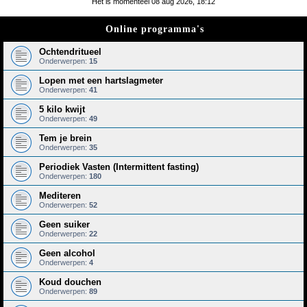
Het is momenteel 08 aug 2026, 18:12
e
Online programma's
k
Ochtendritueel
Onderwerpen:
15
Lopen met een hartslagmeter
Onderwerpen:
41
5 kilo kwijt
Onderwerpen:
49
Tem je brein
Onderwerpen:
35
Periodiek Vasten (Intermittent fasting)
Onderwerpen:
180
Mediteren
Onderwerpen:
52
Geen suiker
Onderwerpen:
22
Geen alcohol
Onderwerpen:
4
Koud douchen
Onderwerpen:
89