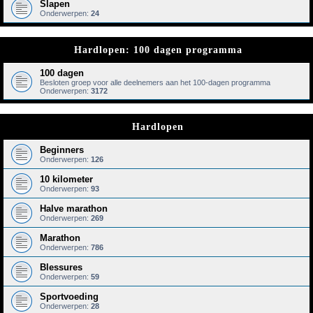
Slapen
Onderwerpen:
24
Hardlopen: 100 dagen programma
100 dagen
Besloten groep voor alle deelnemers aan het 100-dagen programma
Onderwerpen:
3172
Hardlopen
Beginners
Onderwerpen:
126
10 kilometer
Onderwerpen:
93
Halve marathon
Onderwerpen:
269
Marathon
Onderwerpen:
786
Blessures
Onderwerpen:
59
Sportvoeding
Onderwerpen:
28