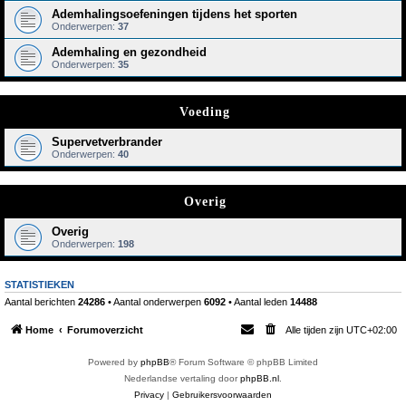
Ademhalingsoefeningen tijdens het sporten
Onderwerpen:
37
Ademhaling en gezondheid
Onderwerpen:
35
Voeding
Supervetverbrander
Onderwerpen:
40
Overig
Overig
Onderwerpen:
198
STATISTIEKEN
Aantal berichten
24286
• Aantal onderwerpen
6092
• Aantal leden
14488
Home
Forumoverzicht
Alle tijden zijn
UTC+02:00
Powered by
phpBB
® Forum Software © phpBB Limited
Nederlandse vertaling door
phpBB.nl
.
Privacy
|
Gebruikersvoorwaarden