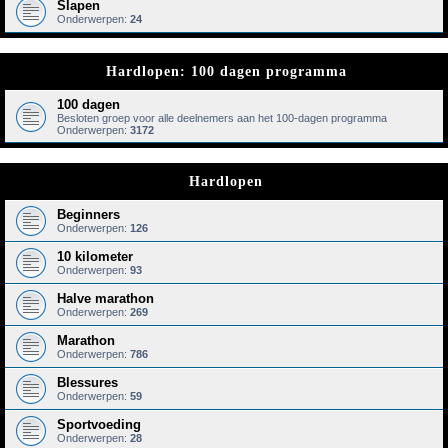
Slapen
Onderwerpen:
24
Hardlopen: 100 dagen programma
100 dagen
Besloten groep voor alle deelnemers aan het 100-dagen programma
Onderwerpen:
3172
Hardlopen
Beginners
Onderwerpen:
126
10 kilometer
Onderwerpen:
93
Halve marathon
Onderwerpen:
269
Marathon
Onderwerpen:
786
Blessures
Onderwerpen:
59
Sportvoeding
Onderwerpen:
28