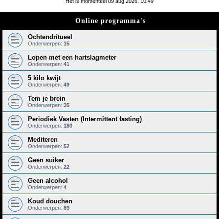
Het is momenteel 09 aug 2026, 10:49
e
Online programma's
k
Ochtendritueel
Onderwerpen:
15
Lopen met een hartslagmeter
Onderwerpen:
41
5 kilo kwijt
Onderwerpen:
49
Tem je brein
Onderwerpen:
35
Periodiek Vasten (Intermittent fasting)
Onderwerpen:
180
Mediteren
Onderwerpen:
52
Geen suiker
Onderwerpen:
22
Geen alcohol
Onderwerpen:
4
Koud douchen
Onderwerpen:
89