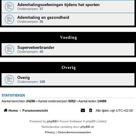
Ademhalingsoefeningen tijdens het sporten
Onderwerpen:
37
Ademhaling en gezondheid
Onderwerpen:
35
Voeding
Supervetverbrander
Onderwerpen:
40
Overig
Overig
Onderwerpen:
198
STATISTIEKEN
Aantal berichten
24286
• Aantal onderwerpen
6092
• Aantal leden
14488
Home
Forumoverzicht
Alle tijden zijn
UTC+02:00
Powered by
phpBB
® Forum Software © phpBB Limited
Nederlandse vertaling door
phpBB.nl
.
Privacy
|
Gebruikersvoorwaarden