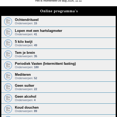
Het is momenteel 09 aug 2026, 11:11
e
Online programma's
k
Ochtendritueel
Onderwerpen:
15
Lopen met een hartslagmeter
Onderwerpen:
41
5 kilo kwijt
Onderwerpen:
49
Tem je brein
Onderwerpen:
35
Periodiek Vasten (Intermittent fasting)
Onderwerpen:
180
Mediteren
Onderwerpen:
52
Geen suiker
Onderwerpen:
22
Geen alcohol
Onderwerpen:
4
Koud douchen
Onderwerpen:
89