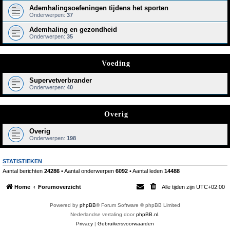
Ademhalingsoefeningen tijdens het sporten
Onderwerpen:
37
Ademhaling en gezondheid
Onderwerpen:
35
Voeding
Supervetverbrander
Onderwerpen:
40
Overig
Overig
Onderwerpen:
198
STATISTIEKEN
Aantal berichten
24286
• Aantal onderwerpen
6092
• Aantal leden
14488
Home
Forumoverzicht
Alle tijden zijn
UTC+02:00
Powered by
phpBB
® Forum Software © phpBB Limited
Nederlandse vertaling door
phpBB.nl
.
Privacy
|
Gebruikersvoorwaarden