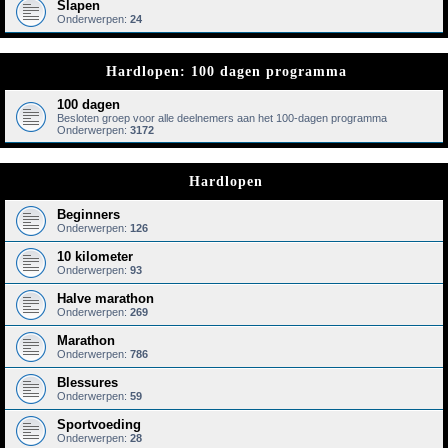
Slapen
Onderwerpen:
24
Hardlopen: 100 dagen programma
100 dagen
Besloten groep voor alle deelnemers aan het 100-dagen programma
Onderwerpen:
3172
Hardlopen
Beginners
Onderwerpen:
126
10 kilometer
Onderwerpen:
93
Halve marathon
Onderwerpen:
269
Marathon
Onderwerpen:
786
Blessures
Onderwerpen:
59
Sportvoeding
Onderwerpen:
28