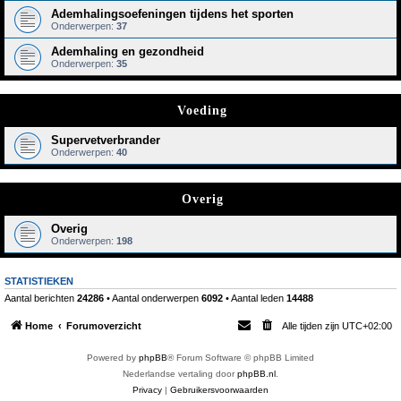
Ademhalingsoefeningen tijdens het sporten
Onderwerpen:
37
Ademhaling en gezondheid
Onderwerpen:
35
Voeding
Supervetverbrander
Onderwerpen:
40
Overig
Overig
Onderwerpen:
198
STATISTIEKEN
Aantal berichten
24286
• Aantal onderwerpen
6092
• Aantal leden
14488
Home
Forumoverzicht
Alle tijden zijn
UTC+02:00
Powered by
phpBB
® Forum Software © phpBB Limited
Nederlandse vertaling door
phpBB.nl
.
Privacy
|
Gebruikersvoorwaarden