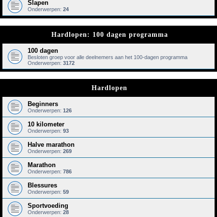
Slapen
Onderwerpen:
24
Hardlopen: 100 dagen programma
100 dagen
Besloten groep voor alle deelnemers aan het 100-dagen programma
Onderwerpen:
3172
Hardlopen
Beginners
Onderwerpen:
126
10 kilometer
Onderwerpen:
93
Halve marathon
Onderwerpen:
269
Marathon
Onderwerpen:
786
Blessures
Onderwerpen:
59
Sportvoeding
Onderwerpen:
28