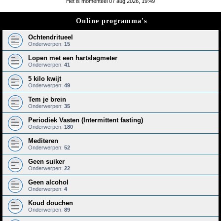
Het is momenteel 07 aug 2026, 19:49
e
Online programma's
k
Ochtendritueel
Onderwerpen:
15
Lopen met een hartslagmeter
Onderwerpen:
41
5 kilo kwijt
Onderwerpen:
49
Tem je brein
Onderwerpen:
35
Periodiek Vasten (Intermittent fasting)
Onderwerpen:
180
Mediteren
Onderwerpen:
52
Geen suiker
Onderwerpen:
22
Geen alcohol
Onderwerpen:
4
Koud douchen
Onderwerpen:
89