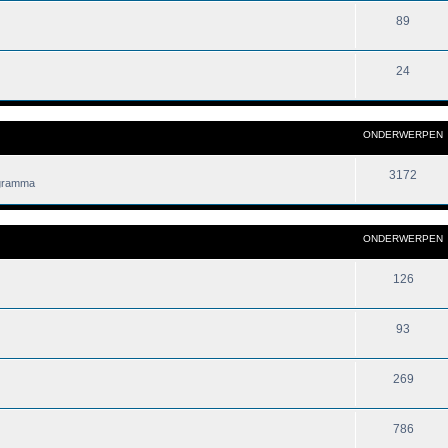
89
24
ONDERWERPEN
3172
ogramma
ONDERWERPEN
126
93
269
786