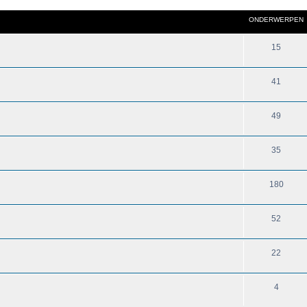
ONDERWERPEN
15
41
49
35
180
52
22
4