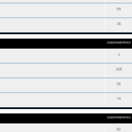
59
28
ONDERWERPEN
1
328
26
74
ONDERWERPEN
62