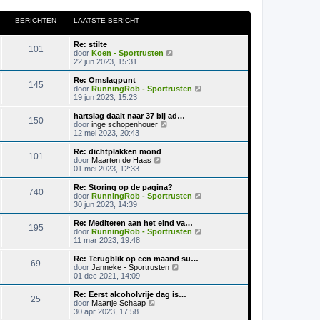
BERICHTEN
LAATSTE BERICHT
Re: stilte
101
B
door
Koen - Sportrusten
e
22 jun 2023, 15:31
k
i
Re: Omslagpunt
145
j
B
door
RunningRob - Sportrusten
k
e
19 jun 2023, 15:23
l
k
a
i
hartslag daalt naar 37 bij ad…
150
a
j
B
door
inge schopenhouer
t
k
e
12 mei 2023, 20:43
s
l
k
t
a
i
Re: dichtplakken mond
e
101
a
j
B
door
Maarten de Haas
b
t
k
e
01 mei 2023, 12:33
e
s
l
k
r
t
a
i
Re: Storing op de pagina?
i
e
740
a
j
B
door
RunningRob - Sportrusten
c
b
t
k
e
30 jun 2023, 14:39
h
e
s
l
k
t
r
t
a
i
Re: Mediteren aan het eind va…
i
e
195
a
j
B
door
RunningRob - Sportrusten
c
b
t
k
e
11 mar 2023, 19:48
h
e
s
l
k
t
r
t
a
i
Re: Terugblik op een maand su…
i
e
69
a
j
B
door
Janneke - Sportrusten
c
b
t
k
e
01 dec 2021, 14:09
h
e
s
l
k
t
r
t
a
i
Re: Eerst alcoholvrije dag is…
i
e
25
a
j
B
door
Maartje Schaap
c
b
t
k
e
30 apr 2023, 17:58
h
e
s
l
k