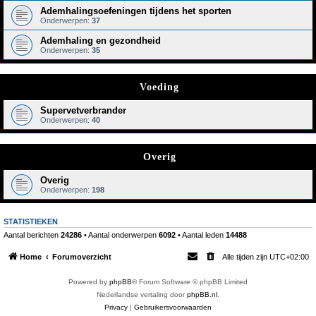
Ademhalingsoefeningen tijdens het sporten
Onderwerpen:
37
Ademhaling en gezondheid
Onderwerpen:
35
Voeding
Supervetverbrander
Onderwerpen:
40
Overig
Overig
Onderwerpen:
198
STATISTIEKEN
Aantal berichten
24286
• Aantal onderwerpen
6092
• Aantal leden
14488
Home
Forumoverzicht
Alle tijden zijn
UTC+02:00
Powered by
phpBB
® Forum Software © phpBB Limited
Nederlandse vertaling door
phpBB.nl
.
Privacy
|
Gebruikersvoorwaarden