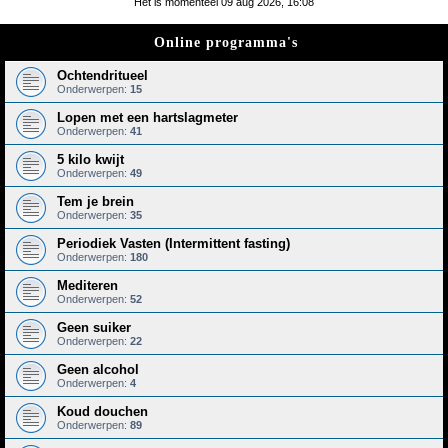
Het is momenteel 09 aug 2026, 16:08
e
Online programma's
k
Ochtendritueel
Onderwerpen:
15
Lopen met een hartslagmeter
Onderwerpen:
41
5 kilo kwijt
Onderwerpen:
49
Tem je brein
Onderwerpen:
35
Periodiek Vasten (Intermittent fasting)
Onderwerpen:
180
Mediteren
Onderwerpen:
52
Geen suiker
Onderwerpen:
22
Geen alcohol
Onderwerpen:
4
Koud douchen
Onderwerpen:
89