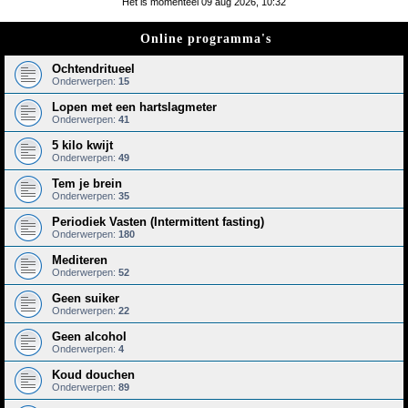
Het is momenteel 09 aug 2026, 10:32
e
Online programma's
k
Ochtendritueel
Onderwerpen:
15
Lopen met een hartslagmeter
Onderwerpen:
41
5 kilo kwijt
Onderwerpen:
49
Tem je brein
Onderwerpen:
35
Periodiek Vasten (Intermittent fasting)
Onderwerpen:
180
Mediteren
Onderwerpen:
52
Geen suiker
Onderwerpen:
22
Geen alcohol
Onderwerpen:
4
Koud douchen
Onderwerpen:
89