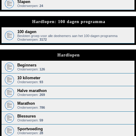
Slapen
Onderwerpen:
24
Hardlopen: 100 dagen programma
100 dagen
Besloten groep voor alle deelnemers aan het 100-dagen programma
Onderwerpen:
3172
Hardlopen
Beginners
Onderwerpen:
126
10 kilometer
Onderwerpen:
93
Halve marathon
Onderwerpen:
269
Marathon
Onderwerpen:
786
Blessures
Onderwerpen:
59
Sportvoeding
Onderwerpen:
28