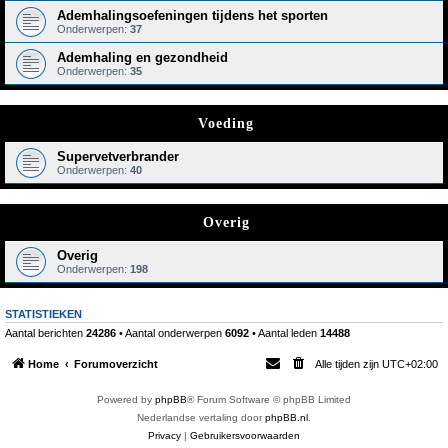
Ademhalingsoefeningen tijdens het sporten
Onderwerpen:
37
Ademhaling en gezondheid
Onderwerpen:
35
Voeding
Supervetverbrander
Onderwerpen:
40
Overig
Overig
Onderwerpen:
198
STATISTIEKEN
Aantal berichten
24286
• Aantal onderwerpen
6092
• Aantal leden
14488
Home
Forumoverzicht
Alle tijden zijn
UTC+02:00
Powered by
phpBB
® Forum Software © phpBB Limited
Nederlandse vertaling door
phpBB.nl
.
Privacy
|
Gebruikersvoorwaarden