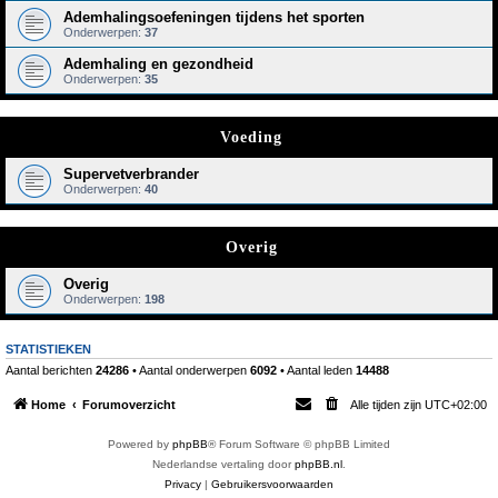
Ademhalingsoefeningen tijdens het sporten
Onderwerpen:
37
Ademhaling en gezondheid
Onderwerpen:
35
Voeding
Supervetverbrander
Onderwerpen:
40
Overig
Overig
Onderwerpen:
198
STATISTIEKEN
Aantal berichten
24286
• Aantal onderwerpen
6092
• Aantal leden
14488
Home
Forumoverzicht
Alle tijden zijn
UTC+02:00
Powered by
phpBB
® Forum Software © phpBB Limited
Nederlandse vertaling door
phpBB.nl
.
Privacy
|
Gebruikersvoorwaarden