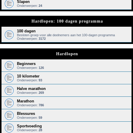
Slapen
Onderwerpen:
24
Hardlopen: 100 dagen programma
100 dagen
Besloten groep voor alle deelnemers aan het 100-dagen programma
Onderwerpen:
3172
Hardlopen
Beginners
Onderwerpen:
126
10 kilometer
Onderwerpen:
93
Halve marathon
Onderwerpen:
269
Marathon
Onderwerpen:
786
Blessures
Onderwerpen:
59
Sportvoeding
Onderwerpen:
28