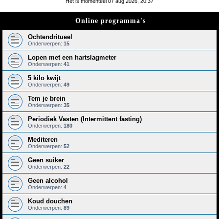
Het is momenteel 07 aug 2026, 20:37
e
Online programma's
k
Ochtendritueel
Onderwerpen:
15
Lopen met een hartslagmeter
Onderwerpen:
41
5 kilo kwijt
Onderwerpen:
49
Tem je brein
Onderwerpen:
35
Periodiek Vasten (Intermittent fasting)
Onderwerpen:
180
Mediteren
Onderwerpen:
52
Geen suiker
Onderwerpen:
22
Geen alcohol
Onderwerpen:
4
Koud douchen
Onderwerpen:
89