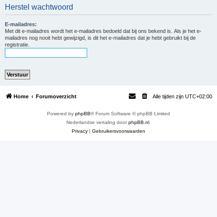
Herstel wachtwoord
e
k
E-mailadres:
Met dit e-mailadres wordt het e-mailadres bedoeld dat bij ons bekend is. Als je het e-
mailadres nog nooit hebt gewijzigd, is dit het e-mailadres dat je hebt gebruikt bij de
registratie.
Home
Forumoverzicht
Alle tijden zijn
UTC+02:00
Powered by
phpBB
® Forum Software © phpBB Limited
Nederlandse vertaling door
phpBB.nl
.
Privacy
|
Gebruikersvoorwaarden