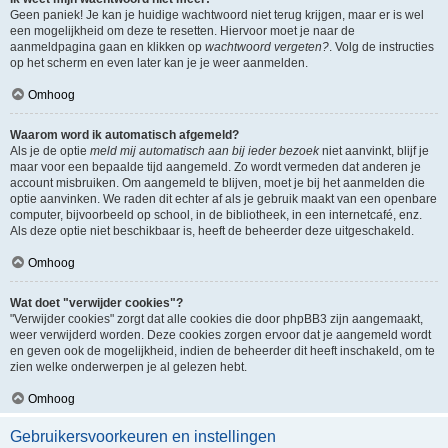
Geen paniek! Je kan je huidige wachtwoord niet terug krijgen, maar er is wel
een mogelijkheid om deze te resetten. Hiervoor moet je naar de
aanmeldpagina gaan en klikken op
wachtwoord vergeten?
. Volg de instructies
op het scherm en even later kan je je weer aanmelden.
Omhoog
Waarom word ik automatisch afgemeld?
Als je de optie
meld mij automatisch aan bij ieder bezoek
niet aanvinkt, blijf je
maar voor een bepaalde tijd aangemeld. Zo wordt vermeden dat anderen je
account misbruiken. Om aangemeld te blijven, moet je bij het aanmelden die
optie aanvinken. We raden dit echter af als je gebruik maakt van een openbare
computer, bijvoorbeeld op school, in de bibliotheek, in een internetcafé, enz.
Als deze optie niet beschikbaar is, heeft de beheerder deze uitgeschakeld.
Omhoog
Wat doet "verwijder cookies"?
"Verwijder cookies" zorgt dat alle cookies die door phpBB3 zijn aangemaakt,
weer verwijderd worden. Deze cookies zorgen ervoor dat je aangemeld wordt
en geven ook de mogelijkheid, indien de beheerder dit heeft inschakeld, om te
zien welke onderwerpen je al gelezen hebt.
Omhoog
Gebruikersvoorkeuren en instellingen