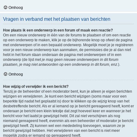
Omhoog
Vragen in verband met het plaatsen van berichten
Hoe plaats ik een onderwerp in een forum of maak een reactie?
Om een nieuw onderwerp in één van de forums te plaatsen of om een reactie
op een onderwerp te maken, klik je op de bijhorende knop op ofwel de pagina
met onderwerpen of in een bepaald onderwerp. Mogelijk moet je je registreren
voor je een nieuw onderwerp kan aanmaken, de permissies die je al dan niet
hebt in het forum staan onderaan de pagina met onderwerpen of in een
onderwerp (de lijst met
je mag geen nieuwe onderwerpen in dit forum
plaatsen, je mag niet antwoorden op een onderwerp in dit forum, enz.
).
Omhoog
Hoe wijzig of verwijder ik een bericht?
Tenzij je de beheerder of een moderator bent, kun je alleen je eigen berichten
wijzigen en verwijderen. Je kunt een bericht wijzigen (soms maar voor een
beperkte tijd nadat het geplaatst is) door te klikken op de
wijzig
knop van het
desbetreffende bericht. Als er al iemand op je bericht gereageerd heeft, komt er
onderaan je bericht een klein tekstje dat zegt hoeveel keer en wanneer je het
bericht voor het laatst je gewijzigd hebt. Dit zal niet verschijnen als nog
niemand gereageerd heeft, evenmin als een beheerder of moderator je bericht
gewijzigd heeft. Zij kunnen wel een mededeling toevoegen, waarom ze je
bericht gewijzigd hebben. Het verwijderen van een bericht is niet meer
mogelijk zodra er iemand op gereageerd heeft.