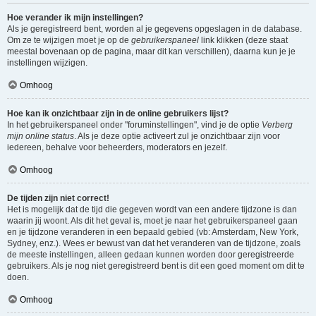
Hoe verander ik mijn instellingen?
Als je geregistreerd bent, worden al je gegevens opgeslagen in de database.
Om ze te wijzigen moet je op de
gebruikerspaneel
link klikken (deze staat
meestal bovenaan op de pagina, maar dit kan verschillen), daarna kun je je
instellingen wijzigen.
Omhoog
Hoe kan ik onzichtbaar zijn in de online gebruikers lijst?
In het gebruikerspaneel onder "foruminstellingen", vind je de optie
Verberg
mijn online status
. Als je deze optie activeert zul je onzichtbaar zijn voor
iedereen, behalve voor beheerders, moderators en jezelf.
Omhoog
De tijden zijn niet correct!
Het is mogelijk dat de tijd die gegeven wordt van een andere tijdzone is dan
waarin jij woont. Als dit het geval is, moet je naar het gebruikerspaneel gaan
en je tijdzone veranderen in een bepaald gebied (vb: Amsterdam, New York,
Sydney, enz.). Wees er bewust van dat het veranderen van de tijdzone, zoals
de meeste instellingen, alleen gedaan kunnen worden door geregistreerde
gebruikers. Als je nog niet geregistreerd bent is dit een goed moment om dit te
doen.
Omhoog