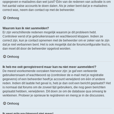
opgegeven e-mailadres dan wel juist? Één van de redenen van activatie is om
het aantal valse accounts te doen dalen. Als je zeker bent dat je e-mailadres
correct was, neem dan contact op met de beheerder.
Omhoog
Waarom kan ik niet aanmelden?
Er zijn verschillende redenen mogelijk waarom je dit probleem hebt.
Controleer eerst of je gebruikersnaam en wachtwoord kloppen. Indien ze
correct zijn, kun je contact opnemen met de beheerder om er zeker van te zijn
dat je niet verbannen bent. Het is ook mogelijk dat de forumconfiguratie fout is,
dan moet dit door de beheerder opgelost worden.
Omhoog
Ik heb me ooit geregistreerd maar kan nu niet meer aanmelden!?
De meest voorkomende oorzaken hiervoor zijn: je gaf een verkeerde
gebruikersnaam of wachtwoord op (controleer de e-mail met je registratie
gegevens) of een beheerder heeft je account verwijderd om één of andere
reden. Indien dit laatste het geval is, heb je dan ooit een bericht geplaatst? Het
is normaal dat forums om de zoveel tijd gebruikers, die nog geen berichten
geplaatst hebben, verwijderen. Dit doen ze om de database qua omvang te
verkleinen. Probeer je opnieuw te registreren en meng je in de discussies.
Omhoog
Ik weet mijn wachtwoord niet meer!