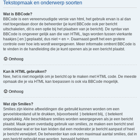
Tekstopmaak en onderwerp soorten
Wat is BBCode?
BBCode is een vereenvoudigde versie van html, het gebruik ervan is al dan
niet toegestaan door de beheerder (je kunt BBCode ook per bericht
uitschakelen, dit is een optie bij het plaatsen van je bericht). De syntax van
BBCode is ongeveer gelijk aan die van HTML, tags worden tussen vierkante
haakjes [ en ] geplaatst, dus niet < en >. Daarnaast geeft het een grotere
controle over hoe iets wordt weergegeven. Meer informatie omtrent BBCode is
te vinden in de handleiding die je kunt openen als je een bericht plaatst.
Omhoog
Kan ik HTML gebruiken?
Nee, het is niet mogelijk om je bericht op te maken met HTML code. De meeste
opmaak die je via HTML kan toepassen is ook via BBCode mogelijk.
Omhoog
Wat zijn Smilies?
Smilies zijn kleine afbeeldingen die gebruikt kunnen worden om een
gevoelstoestand uit te drukken, bijvoorbeeld :) betekent blij, :( betekent
ongelukkig. Alle beschikbare smilies worden weergegeven als je een bericht
plaatst. Maak geen overdadig gebruik van smilies, ze maken een bericht snel
onleesbaar wat er toe kan leiden dat een moderator je bericht aanpast of heel
je bericht verwijdert. De beheerder kan ook een maximaal aantal smilies, dat in
een bericht gebruikt mag worden, bepaald hebben.