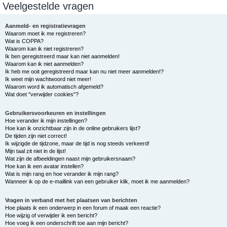
Veelgestelde vragen
e
k
Aanmeld- en registratievragen
Waarom moet ik me registreren?
Wat is COPPA?
Waarom kan ik niet registreren?
Ik ben geregistreerd maar kan niet aanmelden!
Waarom kan ik niet aanmelden?
Ik heb me ooit geregistreerd maar kan nu niet meer aanmelden!?
Ik weet mijn wachtwoord niet meer!
Waarom word ik automatisch afgemeld?
Wat doet "verwijder cookies"?
Gebruikersvoorkeuren en instellingen
Hoe verander ik mijn instellingen?
Hoe kan ik onzichtbaar zijn in de online gebruikers lijst?
De tijden zijn niet correct!
Ik wijzigde de tijdzone, maar de tijd is nog steeds verkeerd!
Mijn taal zit niet in de lijst!
Wat zijn de afbeeldingen naast mijn gebruikersnaam?
Hoe kan ik een avatar instellen?
Wat is mijn rang en hoe verander ik mijn rang?
Wanneer ik op de e-maillink van een gebruiker klik, moet ik me aanmelden?
Vragen in verband met het plaatsen van berichten
Hoe plaats ik een onderwerp in een forum of maak een reactie?
Hoe wijzig of verwijder ik een bericht?
Hoe voeg ik een onderschrift toe aan mijn bericht?