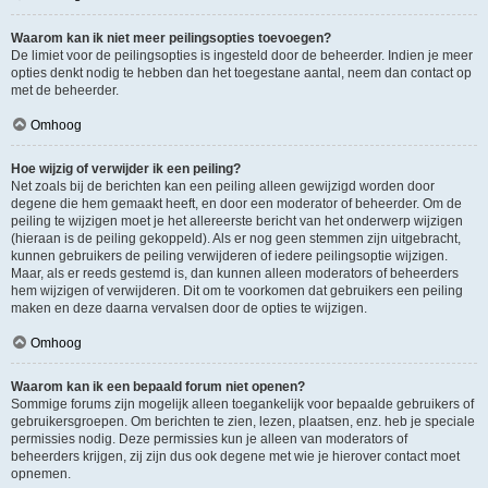
Waarom kan ik niet meer peilingsopties toevoegen?
De limiet voor de peilingsopties is ingesteld door de beheerder. Indien je meer
opties denkt nodig te hebben dan het toegestane aantal, neem dan contact op
met de beheerder.
Omhoog
Hoe wijzig of verwijder ik een peiling?
Net zoals bij de berichten kan een peiling alleen gewijzigd worden door
degene die hem gemaakt heeft, en door een moderator of beheerder. Om de
peiling te wijzigen moet je het allereerste bericht van het onderwerp wijzigen
(hieraan is de peiling gekoppeld). Als er nog geen stemmen zijn uitgebracht,
kunnen gebruikers de peiling verwijderen of iedere peilingsoptie wijzigen.
Maar, als er reeds gestemd is, dan kunnen alleen moderators of beheerders
hem wijzigen of verwijderen. Dit om te voorkomen dat gebruikers een peiling
maken en deze daarna vervalsen door de opties te wijzigen.
Omhoog
Waarom kan ik een bepaald forum niet openen?
Sommige forums zijn mogelijk alleen toegankelijk voor bepaalde gebruikers of
gebruikersgroepen. Om berichten te zien, lezen, plaatsen, enz. heb je speciale
permissies nodig. Deze permissies kun je alleen van moderators of
beheerders krijgen, zij zijn dus ook degene met wie je hierover contact moet
opnemen.