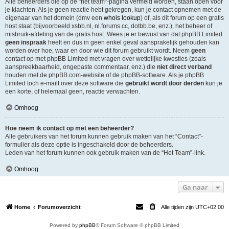
Alle beheerders die op de "het team"-pagina vermeld worden, staan open voor
je klachten. Als je geen reactie hebt gekregen, kun je contact opnemen met de
eigenaar van het domein (dmv een
whois lookup
) of, als dit forum op een gratis
host staat (bijvoorbeeld xsbb.nl, nl.forums.cc, dotbb.be, enz.), het beheer of
misbruik-afdeling van de gratis host. Wees je er bewust van dat phpBB Limited
geen inspraak
heeft en dus in geen enkel geval aansprakelijk gehouden kan
worden over hoe, waar en door wie dit forum gebruikt wordt. Neem
geen
contact op met phpBB Limited met vragen over wettelijke kwesties (zoals
aanspreekbaarheid, ongepaste commentaar, enz.) die
niet direct verband
houden met de phpBB.com-website of de phpBB-software. Als je phpBB
Limited toch e-mailt over deze software die
gebruikt wordt door derden
kun je
een korte, of helemaal geen, reactie verwachten.
Omhoog
Hoe neem ik contact op met een beheerder?
Alle gebruikers van het forum kunnen gebruik maken van het “Contact”-
formulier als deze optie is ingeschakeld door de beheerders.
Leden van het forum kunnen ook gebruik maken van de “Het Team”-link.
Omhoog
Ga naar
Home
Forumoverzicht
Alle tijden zijn
UTC+02:00
Powered by
phpBB
® Forum Software © phpBB Limited