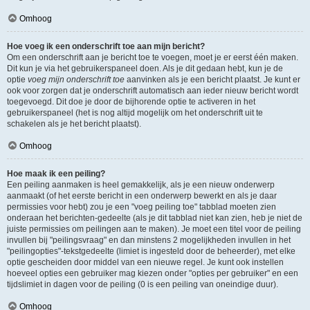
Omhoog
Hoe voeg ik een onderschrift toe aan mijn bericht?
Om een onderschrift aan je bericht toe te voegen, moet je er eerst één maken.
Dit kun je via het gebruikerspaneel doen. Als je dit gedaan hebt, kun je de
optie
voeg mijn onderschrift toe
aanvinken als je een bericht plaatst. Je kunt er
ook voor zorgen dat je onderschrift automatisch aan ieder nieuw bericht wordt
toegevoegd. Dit doe je door de bijhorende optie te activeren in het
gebruikerspaneel (het is nog altijd mogelijk om het onderschrift uit te
schakelen als je het bericht plaatst).
Omhoog
Hoe maak ik een peiling?
Een peiling aanmaken is heel gemakkelijk, als je een nieuw onderwerp
aanmaakt (of het eerste bericht in een onderwerp bewerkt en als je daar
permissies voor hebt) zou je een "voeg peiling toe" tabblad moeten zien
onderaan het berichten-gedeelte (als je dit tabblad niet kan zien, heb je niet de
juiste permissies om peilingen aan te maken). Je moet een titel voor de peiling
invullen bij "peilingsvraag" en dan minstens 2 mogelijkheden invullen in het
"peilingopties"-tekstgedeelte (limiet is ingesteld door de beheerder), met elke
optie gescheiden door middel van een nieuwe regel. Je kunt ook instellen
hoeveel opties een gebruiker mag kiezen onder "opties per gebruiker" en een
tijdslimiet in dagen voor de peiling (0 is een peiling van oneindige duur).
Omhoog