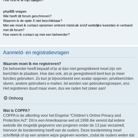
Hoe vind ik al mijn bijlagen?
phpBB vragen
Wie heeft dit forum geschreven?
Waarom is de optie X niet beschikbaar?
Met wie moet ik contact opnemen omtrent misbruik en/of wettelijke kwesties in verband
met dit forum?
Hoe neem ik contact op met een beheerder?
Aanmeld- en registratievragen
Waarom moet ik me registreren?
De beheerder heeft bepaalt of je al dan niet geregistreerd moet zijn om
berichten te plaatsen. Hoe dan ook, als je geregistreerd bent kun je meer
functies gebruiken. Zo kun je bijvoorbeeld een avatar opgeven, privéberichten
sturen, andere gebruikers e-mailen, lid worden van gebruikersgroepen, enz.
Het registreren duurt maar even, dus we raden het zeker aan!
Omhoog
Wat is COPPA?
COPPA is de afkorting voor het Engelse "Children’s Online Privacy and
Protection Act". Dit is een Amerikaanse wet uit 1998 die vereist dat iedere
website die mogelijk gegevens van jongeren onder de 13 jaar verzamelt,
hiervoor de toestemming heeft van de ouders. Deze toestemming moet
schriftelijk of op een andere wijze gegeven worden, zodat de ouders weten dat