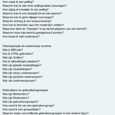
Hoe maak ik een peiling?
Waarom kan ik niet meer peilingsopties toevoegen?
Hoe wijzig of verwijder ik een peiling?
Waarom kan ik een bepaald forum niet openen?
Waarom kan ik geen bijlagen toevoegen?
Waarom ontving ik een waarschuwing?
Hoe kan ik berichten aan een moderator melden?
Waarvoor dient de "Opslaan"-knop bij het plaatsen van een bericht?
Waarom moet mijn bericht goedgekeurd worden?
Hoe bump ik mijn onderwerp?
Tekstopmaak en onderwerp soorten
Wat is BBCode?
Kan ik HTML gebruiken?
Wat zijn Smilies?
Kan ik afbeeldingen plaatsen?
Wat zijn globale mededelingen?
Wat zijn mededelingen?
Wat zijn sticky onderwerpen?
Wat zijn gesloten onderwerpen?
Wat zijn onderwerpiconen?
Gebruikers en gebruikersgroepen
Wat zijn Beheerders?
Wat zijn Moderators?
Wat zijn gebruikersgroepen?
Hoe word ik lid van een gebruikersgroep?
Hoe word ik een groepsleider?
Waarom staan verschillende gebruikersgroepen in een andere kleur?