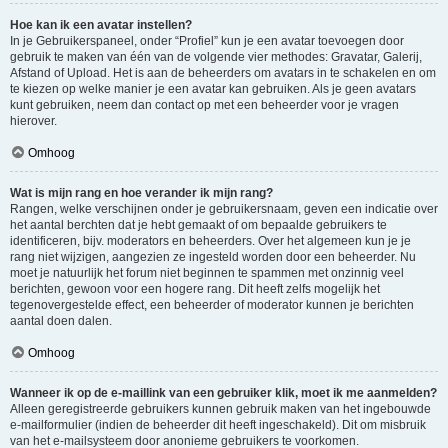
Hoe kan ik een avatar instellen?
In je Gebruikerspaneel, onder “Profiel” kun je een avatar toevoegen door
gebruik te maken van één van de volgende vier methodes: Gravatar, Galerij,
Afstand of Upload. Het is aan de beheerders om avatars in te schakelen en om
te kiezen op welke manier je een avatar kan gebruiken. Als je geen avatars
kunt gebruiken, neem dan contact op met een beheerder voor je vragen
hierover.
Omhoog
Wat is mijn rang en hoe verander ik mijn rang?
Rangen, welke verschijnen onder je gebruikersnaam, geven een indicatie over
het aantal berchten dat je hebt gemaakt of om bepaalde gebruikers te
identificeren, bijv. moderators en beheerders. Over het algemeen kun je je
rang niet wijzigen, aangezien ze ingesteld worden door een beheerder. Nu
moet je natuurlijk het forum niet beginnen te spammen met onzinnig veel
berichten, gewoon voor een hogere rang. Dit heeft zelfs mogelijk het
tegenovergestelde effect, een beheerder of moderator kunnen je berichten
aantal doen dalen.
Omhoog
Wanneer ik op de e-maillink van een gebruiker klik, moet ik me aanmelden?
Alleen geregistreerde gebruikers kunnen gebruik maken van het ingebouwde
e-mailformulier (indien de beheerder dit heeft ingeschakeld). Dit om misbruik
van het e-mailsysteem door anonieme gebruikers te voorkomen.