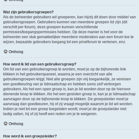
Wat zijn gebruikersgroepen?
Als de beheerder gebruikers wil groeperen, kan hij/zij dit doen door middel van
gebruikersgroepen. Gebruikers kunnen van meerdere groepen lid zijn (dit
verschilt per forum), deze groepen kunnen verschillende
permissies/toegangspermissies hebben. Op deze manier is het voor de
beheerder een stuk gemakkelijker meerdere moderators aan een forum toe te
wijzen, bepaalde gebruikers toegang tot een privéforum te verlenen, enz.
Omhoog
Hoe word ik lid van een gebruikersgroep?
Om lid van een gebruikersgroep te worden, moet je op de bijhorende link
klikken in het gebruikerspaneel, waarna je een overzicht van alle
gebruikersgroepen krijgt. Niet alle groepen zijn vrij toegankelijk, ze vereisen
een goedkeuring van je lidmaatschap en hebben soms zelf verborgen
gebruikers. Als het een open groep is, kan je lid worden door op de hiervoor
dienende knop te klikken. Als het een gesloten groep is, kan je je lidmaatschap
aanvragen door op de bijhorende knop te klikken. De groepsleider moet je
aanvraag dan goedkeuren, hij of zij vraagt mogelijk waarom je lid wil worden.
Indien je niet tot een groep toegelaten wordt, moet je de groepsleider niet
lastig vallen, hij of zij heeft een reden om je te weigeren.
Omhoog
Hoe word ik een groepsleider?