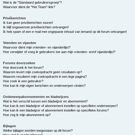
Wat is de "Standaard gebruikersgroep"?
Waarvoor dient de "Het Team"-link?
Privéberichten
Ik kan geen privéberichten sturen!
Ik blijf ongewenste privéberichten ontvangen!
Ik heb spam of een e-mail met ongepaste inhoud van iemand op dit forum ontvangen!
Vrienden en vijanden
Waarvoor dient mijn vrienden- en vijandenlijst?
Hoe verwijder of voeg ik gebruikers toe aan mijn vrienden- en/of vijandenlijst?
Forums doorzoeken
Hoe doorzoek ik het forum?
Waarom levert mijn zoekopdracht geen resultaten op?
Waarom resulteert mijn zoekopdracht in een lege pagina?
Hoe zoek ik een gebruiker?
Hoe kan ik mijn eigen berichten en onderwerpen vinden?
Onderwerpabonnementen en bladwijzers
Wat is het verschil tussen een bladwijzer en abonnement?
Hoe kan ik een bladwijzer of abonnement instellen op specifieke onderwerpen?
Hoe kan ik een bladwijzer of abonnement instellen op specifieke forums?
Hoe zeg ik mijn abonnement op?
Bijlagen
Welke bijlagen worden toegestaan op dit forum?