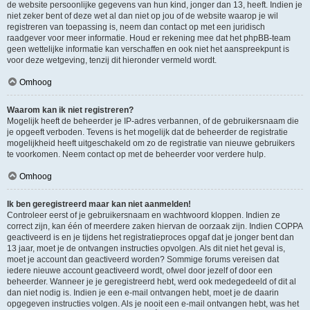
de website persoonlijke gegevens van hun kind, jonger dan 13, heeft. Indien je
niet zeker bent of deze wet al dan niet op jou of de website waarop je wil
registreren van toepassing is, neem dan contact op met een juridisch
raadgever voor meer informatie. Houd er rekening mee dat het phpBB-team
geen wettelijke informatie kan verschaffen en ook niet het aanspreekpunt is
voor deze wetgeving, tenzij dit hieronder vermeld wordt.
Omhoog
Waarom kan ik niet registreren?
Mogelijk heeft de beheerder je IP-adres verbannen, of de gebruikersnaam die
je opgeeft verboden. Tevens is het mogelijk dat de beheerder de registratie
mogelijkheid heeft uitgeschakeld om zo de registratie van nieuwe gebruikers
te voorkomen. Neem contact op met de beheerder voor verdere hulp.
Omhoog
Ik ben geregistreerd maar kan niet aanmelden!
Controleer eerst of je gebruikersnaam en wachtwoord kloppen. Indien ze
correct zijn, kan één of meerdere zaken hiervan de oorzaak zijn. Indien COPPA
geactiveerd is en je tijdens het registratieproces opgaf dat je jonger bent dan
13 jaar, moet je de ontvangen instructies opvolgen. Als dit niet het geval is,
moet je account dan geactiveerd worden? Sommige forums vereisen dat
iedere nieuwe account geactiveerd wordt, ofwel door jezelf of door een
beheerder. Wanneer je je geregistreerd hebt, werd ook medegedeeld of dit al
dan niet nodig is. Indien je een e-mail ontvangen hebt, moet je de daarin
opgegeven instructies volgen. Als je nooit een e-mail ontvangen hebt, was het