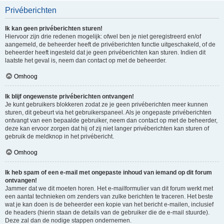
Privéberichten
Ik kan geen privéberichten sturen!
Hiervoor zijn drie redenen mogelijk: ofwel ben je niet geregistreerd en/of
aangemeld, de beheerder heeft de privéberichten functie uitgeschakeld, of de
beheerder heeft ingesteld dat je geen privéberichten kan sturen. Indien dit
laatste het geval is, neem dan contact op met de beheerder.
Omhoog
Ik blijf ongewenste privéberichten ontvangen!
Je kunt gebruikers blokkeren zodat ze je geen privéberichten meer kunnen
sturen, dit gebeurt via het gebruikerspaneel. Als je ongepaste privéberichten
ontvangt van een bepaalde gebruiker, neem dan contact op met de beheerder,
deze kan ervoor zorgen dat hij of zij niet langer privéberichten kan sturen of
gebruik de meldknop in het privébericht.
Omhoog
Ik heb spam of een e-mail met ongepaste inhoud van iemand op dit forum
ontvangen!
Jammer dat we dit moeten horen. Het e-mailformulier van dit forum werkt met
een aantal technieken om zenders van zulke berichten te traceren. Het beste
wat je kan doen is de beheerder een kopie van het bericht e-mailen, inclusief
de headers (hierin staan de details van de gebruiker die de e-mail stuurde).
Deze zal dan de nodige stappen ondernemen.