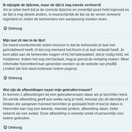
Ik wijzigde de tijdzone, maar de tijd is nog steeds verkeerd!
Als je zeker bent dat je de correcte tijdzone en zomertijd goed hebt ingevuld en
de tijd is nog steeds anders, is waarschijnlijk de tijd op de server verkeerd
ingesteld en zullen de beheerders een aanpassing moeten doen.
Omhoog
Mijn taal zit niet in de lijst!
De meest voorkomende reden hiervoor is dat de beheerder je taal niet
geïnstalleerd heeft, of dat nog niemand het forum in je taal vertaald heeft. Je
kunt altijd aan de beheerder vragen of hij het talenpakket, dat je nodig hebt, wil
installeren. Indien het nog niet bestaat, mag je gerust de vertaling maken. Meer
informatie hieromtrent kan gevonden worden op de website van phpBB
Limited (de link staat onderaan iedere pagina).
Omhoog
Wat zijn de afbeeldingen naast mijn gebruikersnaam?
Er kunnen 2 afbeeldingen bij een gebruikersnaam staan als je berichten leest.
De eerste afbeelding geeft aan welke rang je hebt, meestal zijn dit sterretjes of
blokjes die aangeven hoeveel berichten je geplaatst hebt of wat je status is.
Hieronder kan nog een tweede, meestal grotere, afbeelding staan, beter
bekend als een avatar. Deze afbeelding is meestal uniek of persoonlijk voor
iedere gebruiker.
Omhoog