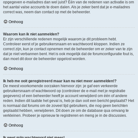
opgegeven e-mailadres dan wel juist? Één van de redenen van activatie is om
het aantal valse accounts te doen dalen. Als je zeker bent dat je e-mailadres
correct was, neem dan contact op met de beheerder.
Omhoog
Waarom kan ik niet aanmelden?
Er zijn verschillende redenen mogelijk waarom je dit probleem hebt.
Controleer eerst of je gebruikersnaam en wachtwoord kloppen. Indien ze
correct zijn, kun je contact opnemen met de beheerder om er zeker van te zijn
dat je niet verbannen bent. Het is ook mogelijk dat de forumconfiguratie fout is,
dan moet dit door de beheerder opgelost worden.
Omhoog
Ik heb me ooit geregistreerd maar kan nu niet meer aanmelden!?
De meest voorkomende oorzaken hiervoor zijn: je gaf een verkeerde
gebruikersnaam of wachtwoord op (controleer de e-mail met je registratie
gegevens) of een beheerder heeft je account verwijderd om één of andere
reden. Indien dit laatste het geval is, heb je dan ooit een bericht geplaatst? Het
is normaal dat forums om de zoveel tijd gebruikers, die nog geen berichten
geplaatst hebben, verwijderen. Dit doen ze om de database qua omvang te
verkleinen. Probeer je opnieuw te registreren en meng je in de discussies.
Omhoog
Ik weet mijn wachtwoord niet meer!