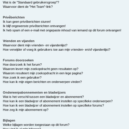
Wat is de "Standaard gebruikersgroep"?
Waarvoor dient de "Het Team"-link?
Privéberichten
Ik kan geen privéberichten sturen!
Ik blijf ongewenste privéberichten ontvangen!
Ik heb spam of een e-mail met ongepaste inhoud van iemand op dit forum ontvangen!
Vrienden en vijanden
Waarvoor dient mijn vrienden- en vijandenlijst?
Hoe verwijder of voeg ik gebruikers toe aan mijn vrienden- en/of vijandenlijst?
Forums doorzoeken
Hoe doorzoek ik het forum?
Waarom levert mijn zoekopdracht geen resultaten op?
Waarom resulteert mijn zoekopdracht in een lege pagina?
Hoe zoek ik een gebruiker?
Hoe kan ik mijn eigen berichten en onderwerpen vinden?
Onderwerpabonnementen en bladwijzers
Wat is het verschil tussen een bladwijzer en abonnement?
Hoe kan ik een bladwijzer of abonnement instellen op specifieke onderwerpen?
Hoe kan ik een bladwijzer of abonnement instellen op specifieke forums?
Hoe zeg ik mijn abonnement op?
Bijlagen
Welke bijlagen worden toegestaan op dit forum?