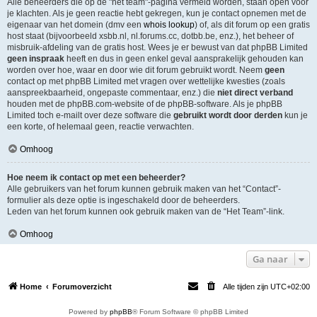
Alle beheerders die op de "het team"-pagina vermeld worden, staan open voor
je klachten. Als je geen reactie hebt gekregen, kun je contact opnemen met de
eigenaar van het domein (dmv een
whois lookup
) of, als dit forum op een gratis
host staat (bijvoorbeeld xsbb.nl, nl.forums.cc, dotbb.be, enz.), het beheer of
misbruik-afdeling van de gratis host. Wees je er bewust van dat phpBB Limited
geen inspraak
heeft en dus in geen enkel geval aansprakelijk gehouden kan
worden over hoe, waar en door wie dit forum gebruikt wordt. Neem
geen
contact op met phpBB Limited met vragen over wettelijke kwesties (zoals
aanspreekbaarheid, ongepaste commentaar, enz.) die
niet direct verband
houden met de phpBB.com-website of de phpBB-software. Als je phpBB
Limited toch e-mailt over deze software die
gebruikt wordt door derden
kun je
een korte, of helemaal geen, reactie verwachten.
Omhoog
Hoe neem ik contact op met een beheerder?
Alle gebruikers van het forum kunnen gebruik maken van het “Contact”-
formulier als deze optie is ingeschakeld door de beheerders.
Leden van het forum kunnen ook gebruik maken van de “Het Team”-link.
Omhoog
Ga naar
Home
Forumoverzicht
Alle tijden zijn
UTC+02:00
Powered by
phpBB
® Forum Software © phpBB Limited