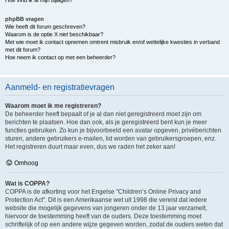
Hoe vind ik al mijn bijlagen?
phpBB vragen
Wie heeft dit forum geschreven?
Waarom is de optie X niet beschikbaar?
Met wie moet ik contact opnemen omtrent misbruik en/of wettelijke kwesties in verband
met dit forum?
Hoe neem ik contact op met een beheerder?
Aanmeld- en registratievragen
Waarom moet ik me registreren?
De beheerder heeft bepaalt of je al dan niet geregistreerd moet zijn om
berichten te plaatsen. Hoe dan ook, als je geregistreerd bent kun je meer
functies gebruiken. Zo kun je bijvoorbeeld een avatar opgeven, privéberichten
sturen, andere gebruikers e-mailen, lid worden van gebruikersgroepen, enz.
Het registreren duurt maar even, dus we raden het zeker aan!
Omhoog
Wat is COPPA?
COPPA is de afkorting voor het Engelse "Children’s Online Privacy and
Protection Act". Dit is een Amerikaanse wet uit 1998 die vereist dat iedere
website die mogelijk gegevens van jongeren onder de 13 jaar verzamelt,
hiervoor de toestemming heeft van de ouders. Deze toestemming moet
schriftelijk of op een andere wijze gegeven worden, zodat de ouders weten dat