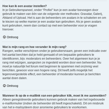
Hoe kan ik een avatar instellen?
In je Gebruikerspaneel, onder “Profiel” kun je een avatar toevoegen door
gebruik te maken van één van de volgende vier methodes: Gravatar, Galerij,
Afstand of Upload. Het is aan de beheerders om avatars in te schakelen en om
te kiezen op welke manier je een avatar kan gebruiken. Als je geen avatars
kunt gebruiken, neem dan contact op met een beheerder voor je vragen
hierover.
Omhoog
Wat is mijn rang en hoe verander ik mijn rang?
Rangen, welke verschijnen onder je gebruikersnaam, geven een indicatie over
het aantal berchten dat je hebt gemaakt of om bepaalde gebruikers te
identificeren, bijv. moderators en beheerders. Over het algemeen kun je je
rang niet wijzigen, aangezien ze ingesteld worden door een beheerder. Nu
moet je natuurlijk het forum niet beginnen te spammen met onzinnig veel
berichten, gewoon voor een hogere rang. Dit heeft zelfs mogelijk het
tegenovergestelde effect, een beheerder of moderator kunnen je berichten
aantal doen dalen.
Omhoog
Wanneer ik op de e-maillink van een gebruiker klik, moet ik me aanmelden?
Alleen geregistreerde gebruikers kunnen gebruik maken van het ingebouwde
e-mailformulier (indien de beheerder dit heeft ingeschakeld). Dit om misbruik
van het e-mailsysteem door anonieme gebruikers te voorkomen.