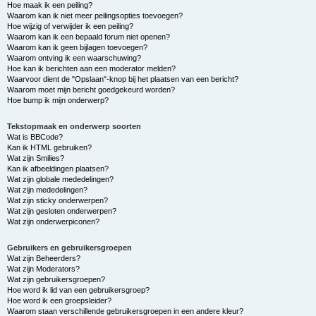
Hoe maak ik een peiling?
Waarom kan ik niet meer peilingsopties toevoegen?
Hoe wijzig of verwijder ik een peiling?
Waarom kan ik een bepaald forum niet openen?
Waarom kan ik geen bijlagen toevoegen?
Waarom ontving ik een waarschuwing?
Hoe kan ik berichten aan een moderator melden?
Waarvoor dient de "Opslaan"-knop bij het plaatsen van een bericht?
Waarom moet mijn bericht goedgekeurd worden?
Hoe bump ik mijn onderwerp?
Tekstopmaak en onderwerp soorten
Wat is BBCode?
Kan ik HTML gebruiken?
Wat zijn Smilies?
Kan ik afbeeldingen plaatsen?
Wat zijn globale mededelingen?
Wat zijn mededelingen?
Wat zijn sticky onderwerpen?
Wat zijn gesloten onderwerpen?
Wat zijn onderwerpiconen?
Gebruikers en gebruikersgroepen
Wat zijn Beheerders?
Wat zijn Moderators?
Wat zijn gebruikersgroepen?
Hoe word ik lid van een gebruikersgroep?
Hoe word ik een groepsleider?
Waarom staan verschillende gebruikersgroepen in een andere kleur?