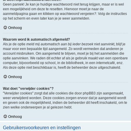
Geen paniek! Je kan je huidige wachtwoord niet terug krijgen, maar er is wel
een mogelijkheid om deze te resetten. Hiervoor moet je naar de
aanmeldpagina gaan en klikken op
wachtwoord vergeten?
. Volg de instructies
op het scherm en even later kan je je weer aanmelden.
Omhoog
Waarom word ik automatisch afgemeld?
Als je de optie
meld mij automatisch aan bij ieder bezoek
niet aanvinkt, blijf je
maar voor een bepaalde tijd aangemeld. Zo wordt vermeden dat anderen je
account misbruiken. Om aangemeld te blijven, moet je bij het aanmelden die
optie aanvinken. We raden dit echter af als je gebruik maakt van een openbare
computer, bijvoorbeeld op school, in de bibliotheek, in een internetcafé, enz.
Als deze optie niet beschikbaar is, heeft de beheerder deze uitgeschakeld.
Omhoog
Wat doet "verwijder cookies"?
"Verwijder cookies" zorgt dat alle cookies die door phpBB3 zijn aangemaakt,
weer verwijderd worden. Deze cookies zorgen ervoor dat je aangemeld wordt
en geven ook de mogelijkheid, indien de beheerder dit heeft inschakeld, om te
zien welke onderwerpen je al gelezen hebt.
Omhoog
Gebruikersvoorkeuren en instellingen