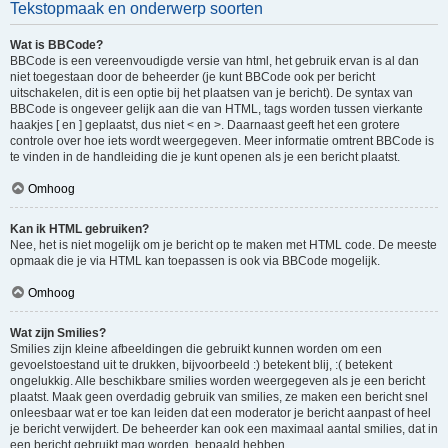
Tekstopmaak en onderwerp soorten
Wat is BBCode?
BBCode is een vereenvoudigde versie van html, het gebruik ervan is al dan
niet toegestaan door de beheerder (je kunt BBCode ook per bericht
uitschakelen, dit is een optie bij het plaatsen van je bericht). De syntax van
BBCode is ongeveer gelijk aan die van HTML, tags worden tussen vierkante
haakjes [ en ] geplaatst, dus niet < en >. Daarnaast geeft het een grotere
controle over hoe iets wordt weergegeven. Meer informatie omtrent BBCode is
te vinden in de handleiding die je kunt openen als je een bericht plaatst.
Omhoog
Kan ik HTML gebruiken?
Nee, het is niet mogelijk om je bericht op te maken met HTML code. De meeste
opmaak die je via HTML kan toepassen is ook via BBCode mogelijk.
Omhoog
Wat zijn Smilies?
Smilies zijn kleine afbeeldingen die gebruikt kunnen worden om een
gevoelstoestand uit te drukken, bijvoorbeeld :) betekent blij, :( betekent
ongelukkig. Alle beschikbare smilies worden weergegeven als je een bericht
plaatst. Maak geen overdadig gebruik van smilies, ze maken een bericht snel
onleesbaar wat er toe kan leiden dat een moderator je bericht aanpast of heel
je bericht verwijdert. De beheerder kan ook een maximaal aantal smilies, dat in
een bericht gebruikt mag worden, bepaald hebben.