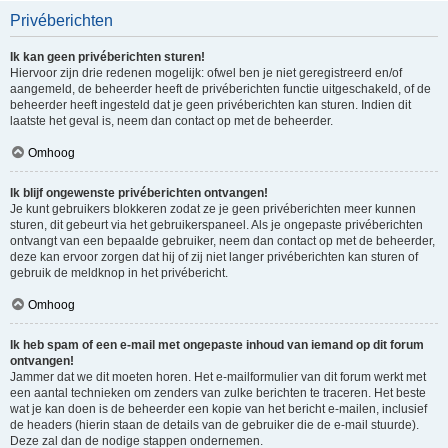
Privéberichten
Ik kan geen privéberichten sturen!
Hiervoor zijn drie redenen mogelijk: ofwel ben je niet geregistreerd en/of
aangemeld, de beheerder heeft de privéberichten functie uitgeschakeld, of de
beheerder heeft ingesteld dat je geen privéberichten kan sturen. Indien dit
laatste het geval is, neem dan contact op met de beheerder.
Omhoog
Ik blijf ongewenste privéberichten ontvangen!
Je kunt gebruikers blokkeren zodat ze je geen privéberichten meer kunnen
sturen, dit gebeurt via het gebruikerspaneel. Als je ongepaste privéberichten
ontvangt van een bepaalde gebruiker, neem dan contact op met de beheerder,
deze kan ervoor zorgen dat hij of zij niet langer privéberichten kan sturen of
gebruik de meldknop in het privébericht.
Omhoog
Ik heb spam of een e-mail met ongepaste inhoud van iemand op dit forum
ontvangen!
Jammer dat we dit moeten horen. Het e-mailformulier van dit forum werkt met
een aantal technieken om zenders van zulke berichten te traceren. Het beste
wat je kan doen is de beheerder een kopie van het bericht e-mailen, inclusief
de headers (hierin staan de details van de gebruiker die de e-mail stuurde).
Deze zal dan de nodige stappen ondernemen.