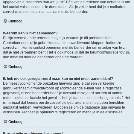
opgegeven e-mailadres dan wel juist? Één van de redenen van activatie is om
het aantal valse accounts te doen dalen. Als je zeker bent dat je e-mailadres
correct was, neem dan contact op met de beheerder.
Omhoog
Waarom kan ik niet aanmelden?
Er zijn verschillende redenen mogelijk waarom je dit probleem hebt.
Controleer eerst of je gebruikersnaam en wachtwoord kloppen. Indien ze
correct zijn, kun je contact opnemen met de beheerder om er zeker van te zijn
dat je niet verbannen bent. Het is ook mogelijk dat de forumconfiguratie fout is,
dan moet dit door de beheerder opgelost worden.
Omhoog
Ik heb me ooit geregistreerd maar kan nu niet meer aanmelden!?
De meest voorkomende oorzaken hiervoor zijn: je gaf een verkeerde
gebruikersnaam of wachtwoord op (controleer de e-mail met je registratie
gegevens) of een beheerder heeft je account verwijderd om één of andere
reden. Indien dit laatste het geval is, heb je dan ooit een bericht geplaatst? Het
is normaal dat forums om de zoveel tijd gebruikers, die nog geen berichten
geplaatst hebben, verwijderen. Dit doen ze om de database qua omvang te
verkleinen. Probeer je opnieuw te registreren en meng je in de discussies.
Omhoog
Ik weet mijn wachtwoord niet meer!