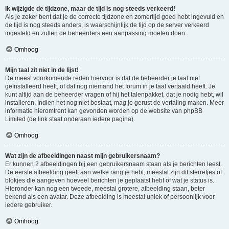
Ik wijzigde de tijdzone, maar de tijd is nog steeds verkeerd!
Als je zeker bent dat je de correcte tijdzone en zomertijd goed hebt ingevuld en
de tijd is nog steeds anders, is waarschijnlijk de tijd op de server verkeerd
ingesteld en zullen de beheerders een aanpassing moeten doen.
Omhoog
Mijn taal zit niet in de lijst!
De meest voorkomende reden hiervoor is dat de beheerder je taal niet
geïnstalleerd heeft, of dat nog niemand het forum in je taal vertaald heeft. Je
kunt altijd aan de beheerder vragen of hij het talenpakket, dat je nodig hebt, wil
installeren. Indien het nog niet bestaat, mag je gerust de vertaling maken. Meer
informatie hieromtrent kan gevonden worden op de website van phpBB
Limited (de link staat onderaan iedere pagina).
Omhoog
Wat zijn de afbeeldingen naast mijn gebruikersnaam?
Er kunnen 2 afbeeldingen bij een gebruikersnaam staan als je berichten leest.
De eerste afbeelding geeft aan welke rang je hebt, meestal zijn dit sterretjes of
blokjes die aangeven hoeveel berichten je geplaatst hebt of wat je status is.
Hieronder kan nog een tweede, meestal grotere, afbeelding staan, beter
bekend als een avatar. Deze afbeelding is meestal uniek of persoonlijk voor
iedere gebruiker.
Omhoog