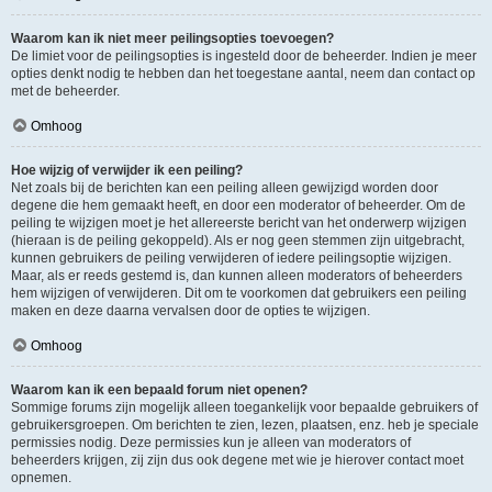
Waarom kan ik niet meer peilingsopties toevoegen?
De limiet voor de peilingsopties is ingesteld door de beheerder. Indien je meer
opties denkt nodig te hebben dan het toegestane aantal, neem dan contact op
met de beheerder.
Omhoog
Hoe wijzig of verwijder ik een peiling?
Net zoals bij de berichten kan een peiling alleen gewijzigd worden door
degene die hem gemaakt heeft, en door een moderator of beheerder. Om de
peiling te wijzigen moet je het allereerste bericht van het onderwerp wijzigen
(hieraan is de peiling gekoppeld). Als er nog geen stemmen zijn uitgebracht,
kunnen gebruikers de peiling verwijderen of iedere peilingsoptie wijzigen.
Maar, als er reeds gestemd is, dan kunnen alleen moderators of beheerders
hem wijzigen of verwijderen. Dit om te voorkomen dat gebruikers een peiling
maken en deze daarna vervalsen door de opties te wijzigen.
Omhoog
Waarom kan ik een bepaald forum niet openen?
Sommige forums zijn mogelijk alleen toegankelijk voor bepaalde gebruikers of
gebruikersgroepen. Om berichten te zien, lezen, plaatsen, enz. heb je speciale
permissies nodig. Deze permissies kun je alleen van moderators of
beheerders krijgen, zij zijn dus ook degene met wie je hierover contact moet
opnemen.