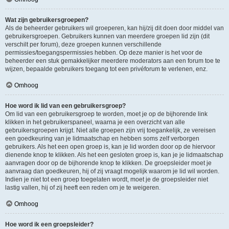
Wat zijn gebruikersgroepen?
Als de beheerder gebruikers wil groeperen, kan hij/zij dit doen door middel van
gebruikersgroepen. Gebruikers kunnen van meerdere groepen lid zijn (dit
verschilt per forum), deze groepen kunnen verschillende
permissies/toegangspermissies hebben. Op deze manier is het voor de
beheerder een stuk gemakkelijker meerdere moderators aan een forum toe te
wijzen, bepaalde gebruikers toegang tot een privéforum te verlenen, enz.
Omhoog
Hoe word ik lid van een gebruikersgroep?
Om lid van een gebruikersgroep te worden, moet je op de bijhorende link
klikken in het gebruikerspaneel, waarna je een overzicht van alle
gebruikersgroepen krijgt. Niet alle groepen zijn vrij toegankelijk, ze vereisen
een goedkeuring van je lidmaatschap en hebben soms zelf verborgen
gebruikers. Als het een open groep is, kan je lid worden door op de hiervoor
dienende knop te klikken. Als het een gesloten groep is, kan je je lidmaatschap
aanvragen door op de bijhorende knop te klikken. De groepsleider moet je
aanvraag dan goedkeuren, hij of zij vraagt mogelijk waarom je lid wil worden.
Indien je niet tot een groep toegelaten wordt, moet je de groepsleider niet
lastig vallen, hij of zij heeft een reden om je te weigeren.
Omhoog
Hoe word ik een groepsleider?