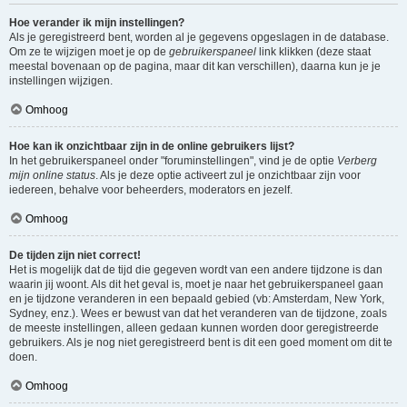
Hoe verander ik mijn instellingen?
Als je geregistreerd bent, worden al je gegevens opgeslagen in de database.
Om ze te wijzigen moet je op de
gebruikerspaneel
link klikken (deze staat
meestal bovenaan op de pagina, maar dit kan verschillen), daarna kun je je
instellingen wijzigen.
Omhoog
Hoe kan ik onzichtbaar zijn in de online gebruikers lijst?
In het gebruikerspaneel onder "foruminstellingen", vind je de optie
Verberg
mijn online status
. Als je deze optie activeert zul je onzichtbaar zijn voor
iedereen, behalve voor beheerders, moderators en jezelf.
Omhoog
De tijden zijn niet correct!
Het is mogelijk dat de tijd die gegeven wordt van een andere tijdzone is dan
waarin jij woont. Als dit het geval is, moet je naar het gebruikerspaneel gaan
en je tijdzone veranderen in een bepaald gebied (vb: Amsterdam, New York,
Sydney, enz.). Wees er bewust van dat het veranderen van de tijdzone, zoals
de meeste instellingen, alleen gedaan kunnen worden door geregistreerde
gebruikers. Als je nog niet geregistreerd bent is dit een goed moment om dit te
doen.
Omhoog