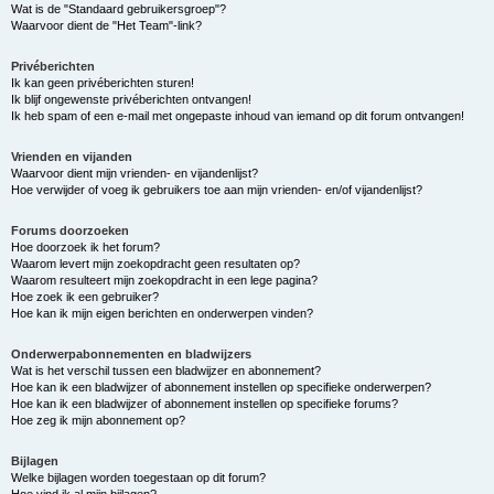
Wat is de "Standaard gebruikersgroep"?
Waarvoor dient de "Het Team"-link?
Privéberichten
Ik kan geen privéberichten sturen!
Ik blijf ongewenste privéberichten ontvangen!
Ik heb spam of een e-mail met ongepaste inhoud van iemand op dit forum ontvangen!
Vrienden en vijanden
Waarvoor dient mijn vrienden- en vijandenlijst?
Hoe verwijder of voeg ik gebruikers toe aan mijn vrienden- en/of vijandenlijst?
Forums doorzoeken
Hoe doorzoek ik het forum?
Waarom levert mijn zoekopdracht geen resultaten op?
Waarom resulteert mijn zoekopdracht in een lege pagina?
Hoe zoek ik een gebruiker?
Hoe kan ik mijn eigen berichten en onderwerpen vinden?
Onderwerpabonnementen en bladwijzers
Wat is het verschil tussen een bladwijzer en abonnement?
Hoe kan ik een bladwijzer of abonnement instellen op specifieke onderwerpen?
Hoe kan ik een bladwijzer of abonnement instellen op specifieke forums?
Hoe zeg ik mijn abonnement op?
Bijlagen
Welke bijlagen worden toegestaan op dit forum?