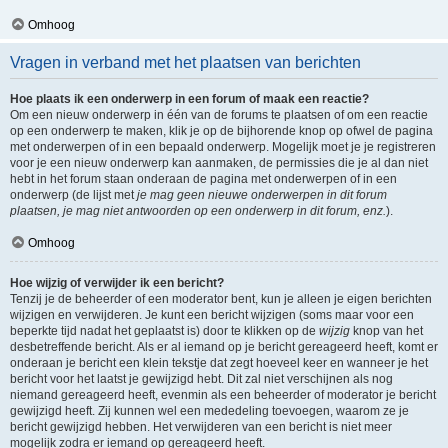
Omhoog
Vragen in verband met het plaatsen van berichten
Hoe plaats ik een onderwerp in een forum of maak een reactie?
Om een nieuw onderwerp in één van de forums te plaatsen of om een reactie
op een onderwerp te maken, klik je op de bijhorende knop op ofwel de pagina
met onderwerpen of in een bepaald onderwerp. Mogelijk moet je je registreren
voor je een nieuw onderwerp kan aanmaken, de permissies die je al dan niet
hebt in het forum staan onderaan de pagina met onderwerpen of in een
onderwerp (de lijst met
je mag geen nieuwe onderwerpen in dit forum
plaatsen, je mag niet antwoorden op een onderwerp in dit forum, enz.
).
Omhoog
Hoe wijzig of verwijder ik een bericht?
Tenzij je de beheerder of een moderator bent, kun je alleen je eigen berichten
wijzigen en verwijderen. Je kunt een bericht wijzigen (soms maar voor een
beperkte tijd nadat het geplaatst is) door te klikken op de
wijzig
knop van het
desbetreffende bericht. Als er al iemand op je bericht gereageerd heeft, komt er
onderaan je bericht een klein tekstje dat zegt hoeveel keer en wanneer je het
bericht voor het laatst je gewijzigd hebt. Dit zal niet verschijnen als nog
niemand gereageerd heeft, evenmin als een beheerder of moderator je bericht
gewijzigd heeft. Zij kunnen wel een mededeling toevoegen, waarom ze je
bericht gewijzigd hebben. Het verwijderen van een bericht is niet meer
mogelijk zodra er iemand op gereageerd heeft.