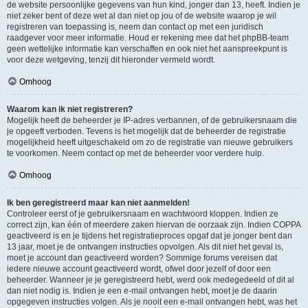
de website persoonlijke gegevens van hun kind, jonger dan 13, heeft. Indien je
niet zeker bent of deze wet al dan niet op jou of de website waarop je wil
registreren van toepassing is, neem dan contact op met een juridisch
raadgever voor meer informatie. Houd er rekening mee dat het phpBB-team
geen wettelijke informatie kan verschaffen en ook niet het aanspreekpunt is
voor deze wetgeving, tenzij dit hieronder vermeld wordt.
Omhoog
Waarom kan ik niet registreren?
Mogelijk heeft de beheerder je IP-adres verbannen, of de gebruikersnaam die
je opgeeft verboden. Tevens is het mogelijk dat de beheerder de registratie
mogelijkheid heeft uitgeschakeld om zo de registratie van nieuwe gebruikers
te voorkomen. Neem contact op met de beheerder voor verdere hulp.
Omhoog
Ik ben geregistreerd maar kan niet aanmelden!
Controleer eerst of je gebruikersnaam en wachtwoord kloppen. Indien ze
correct zijn, kan één of meerdere zaken hiervan de oorzaak zijn. Indien COPPA
geactiveerd is en je tijdens het registratieproces opgaf dat je jonger bent dan
13 jaar, moet je de ontvangen instructies opvolgen. Als dit niet het geval is,
moet je account dan geactiveerd worden? Sommige forums vereisen dat
iedere nieuwe account geactiveerd wordt, ofwel door jezelf of door een
beheerder. Wanneer je je geregistreerd hebt, werd ook medegedeeld of dit al
dan niet nodig is. Indien je een e-mail ontvangen hebt, moet je de daarin
opgegeven instructies volgen. Als je nooit een e-mail ontvangen hebt, was het