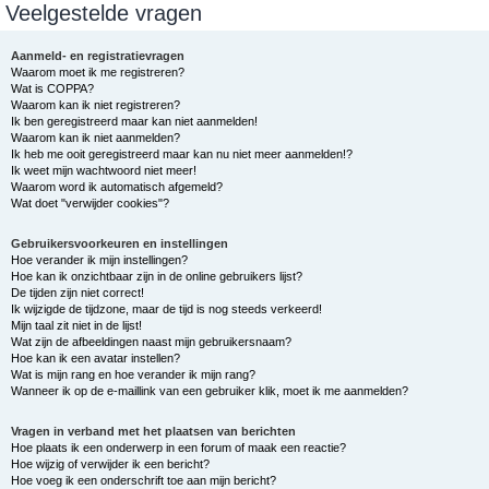
Veelgestelde vragen
e
k
Aanmeld- en registratievragen
Waarom moet ik me registreren?
Wat is COPPA?
Waarom kan ik niet registreren?
Ik ben geregistreerd maar kan niet aanmelden!
Waarom kan ik niet aanmelden?
Ik heb me ooit geregistreerd maar kan nu niet meer aanmelden!?
Ik weet mijn wachtwoord niet meer!
Waarom word ik automatisch afgemeld?
Wat doet "verwijder cookies"?
Gebruikersvoorkeuren en instellingen
Hoe verander ik mijn instellingen?
Hoe kan ik onzichtbaar zijn in de online gebruikers lijst?
De tijden zijn niet correct!
Ik wijzigde de tijdzone, maar de tijd is nog steeds verkeerd!
Mijn taal zit niet in de lijst!
Wat zijn de afbeeldingen naast mijn gebruikersnaam?
Hoe kan ik een avatar instellen?
Wat is mijn rang en hoe verander ik mijn rang?
Wanneer ik op de e-maillink van een gebruiker klik, moet ik me aanmelden?
Vragen in verband met het plaatsen van berichten
Hoe plaats ik een onderwerp in een forum of maak een reactie?
Hoe wijzig of verwijder ik een bericht?
Hoe voeg ik een onderschrift toe aan mijn bericht?