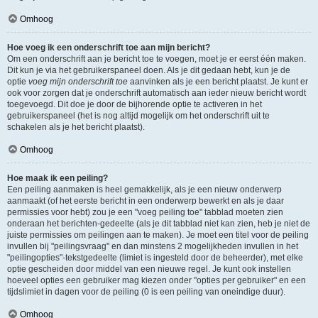
Omhoog
Hoe voeg ik een onderschrift toe aan mijn bericht?
Om een onderschrift aan je bericht toe te voegen, moet je er eerst één maken.
Dit kun je via het gebruikerspaneel doen. Als je dit gedaan hebt, kun je de
optie
voeg mijn onderschrift toe
aanvinken als je een bericht plaatst. Je kunt er
ook voor zorgen dat je onderschrift automatisch aan ieder nieuw bericht wordt
toegevoegd. Dit doe je door de bijhorende optie te activeren in het
gebruikerspaneel (het is nog altijd mogelijk om het onderschrift uit te
schakelen als je het bericht plaatst).
Omhoog
Hoe maak ik een peiling?
Een peiling aanmaken is heel gemakkelijk, als je een nieuw onderwerp
aanmaakt (of het eerste bericht in een onderwerp bewerkt en als je daar
permissies voor hebt) zou je een "voeg peiling toe" tabblad moeten zien
onderaan het berichten-gedeelte (als je dit tabblad niet kan zien, heb je niet de
juiste permissies om peilingen aan te maken). Je moet een titel voor de peiling
invullen bij "peilingsvraag" en dan minstens 2 mogelijkheden invullen in het
"peilingopties"-tekstgedeelte (limiet is ingesteld door de beheerder), met elke
optie gescheiden door middel van een nieuwe regel. Je kunt ook instellen
hoeveel opties een gebruiker mag kiezen onder "opties per gebruiker" en een
tijdslimiet in dagen voor de peiling (0 is een peiling van oneindige duur).
Omhoog