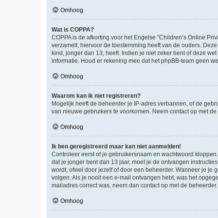
Omhoog
Wat is COPPA?
COPPA is de afkorting voor het Engelse "Children’s Online Priv
verzamelt, hiervoor de toestemming heeft van de ouders. Deze
kind, jonger dan 13, heeft. Indien je niet zeker bent of deze w
informatie. Houd er rekening mee dat het phpBB-team geen wette
Omhoog
Waarom kan ik niet registreren?
Mogelijk heeft de beheerder je IP-adres verbannen, of de gebru
van nieuwe gebruikers te voorkomen. Neem contact op met de 
Omhoog
Ik ben geregistreerd maar kan niet aanmelden!
Controleer eerst of je gebruikersnaam en wachtwoord kloppen. I
dat je jonger bent dan 13 jaar, moet je de ontvangen instructi
wordt, ofwel door jezelf of door een beheerder. Wanneer je je 
volgen. Als je nooit een e-mail ontvangen hebt, was het opgege
mailadres correct was, neem dan contact op met de beheerder.
Omhoog