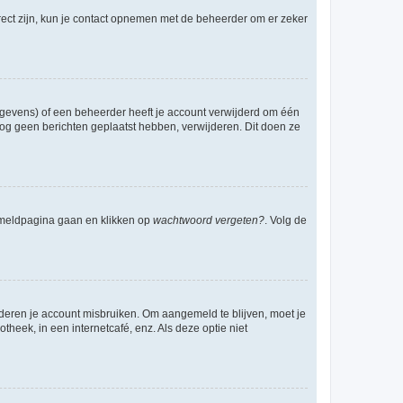
rect zijn, kun je contact opnemen met de beheerder om er zeker
egevens) of een beheerder heeft je account verwijderd om één
e nog geen berichten geplaatst hebben, verwijderen. Dit doen ze
anmeldpagina gaan en klikken op
wachtwoord vergeten?
. Volg de
nderen je account misbruiken. Om aangemeld te blijven, moet je
theek, in een internetcafé, enz. Als deze optie niet