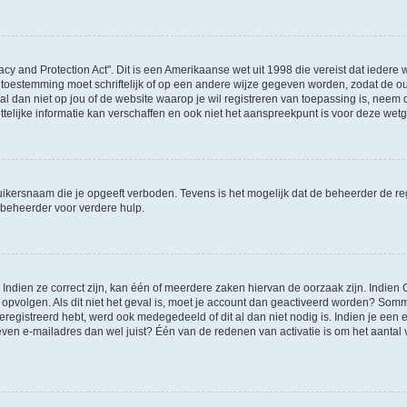
acy and Protection Act". Dit is een Amerikaanse wet uit 1998 die vereist dat ieder
 toestemming moet schriftelijk of op een andere wijze gegeven worden, zodat de 
et al dan niet op jou of de website waarop je wil registreren van toepassing is, nee
lijke informatie kan verschaffen en ook niet het aanspreekpunt is voor deze wetge
ikersnaam die je opgeeft verboden. Tevens is het mogelijk dat de beheerder de regi
beheerder voor verdere hulp.
ndien ze correct zijn, kan één of meerdere zaken hiervan de oorzaak zijn. Indien C
es opvolgen. Als dit niet het geval is, moet je account dan geactiveerd worden? S
geregistreerd hebt, werd ook medegedeeld of dit al dan niet nodig is. Indien je een
ven e-mailadres dan wel juist? Één van de redenen van activatie is om het aantal va