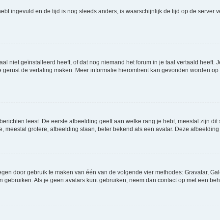
 hebt ingevuld en de tijd is nog steeds anders, is waarschijnlijk de tijd op de serv
niet geïnstalleerd heeft, of dat nog niemand het forum in je taal vertaald heeft. Je
ag je gerust de vertaling maken. Meer informatie hieromtrent kan gevonden worden o
richten leest. De eerste afbeelding geeft aan welke rang je hebt, meestal zijn dit 
e, meestal grotere, afbeelding staan, beter bekend als een avatar. Deze afbeelding 
oegen door gebruik te maken van één van de volgende vier methodes: Gravatar, Gale
n gebruiken. Als je geen avatars kunt gebruiken, neem dan contact op met een beh