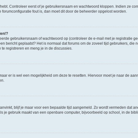
 hebt. Controleer eerst of je gebruikersnaam en wachtwoord kloppen. Indien ze cor
 de forumconfiguratie fout is, dan moet dit door de beheerder opgelost worden.
den!?
eerde gebruikersnaam of wachtwoord op (controleer de e-mail met je registratie g
it een bericht geplaatst? Het is normaal dat forums om de zoveel tijd gebruikers, di
e registreren en meng je in de discussies.
 maar er is wel een mogelijkheid om deze te resetten. Hiervoor moet je naar de a
en.
aanvinkt, blijf je maar voor een bepaalde tijd aangemeld. Zo wordt vermeden dat a
ls je gebruik maakt van een openbare computer, bijvoorbeeld op school, in de biblio