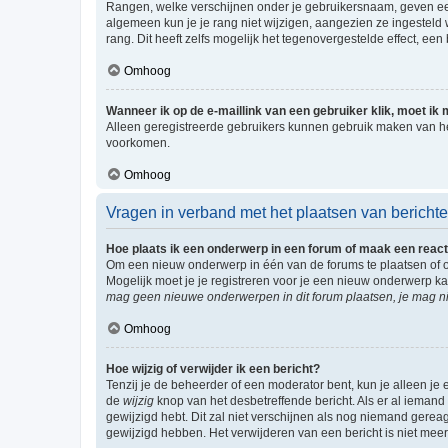
Rangen, welke verschijnen onder je gebruikersnaam, geven een 
algemeen kun je je rang niet wijzigen, aangezien ze ingestel
rang. Dit heeft zelfs mogelijk het tegenovergestelde effect, e
Omhoog
Wanneer ik op de e-maillink van een gebruiker klik, moet i
Alleen geregistreerde gebruikers kunnen gebruik maken van he
voorkomen.
Omhoog
Vragen in verband met het plaatsen van bericht
Hoe plaats ik een onderwerp in een forum of maak een react
Om een nieuw onderwerp in één van de forums te plaatsen of 
Mogelijk moet je je registreren voor je een nieuw onderwerp k
mag geen nieuwe onderwerpen in dit forum plaatsen, je mag ni
Omhoog
Hoe wijzig of verwijder ik een bericht?
Tenzij je de beheerder of een moderator bent, kun je alleen je 
de
wijzig
knop van het desbetreffende bericht. Als er al iemand o
gewijzigd hebt. Dit zal niet verschijnen als nog niemand gere
gewijzigd hebben. Het verwijderen van een bericht is niet mee