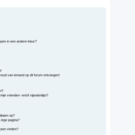
pen in een andere kleur?
n!
nhoud van iemand op dit forum ontvangen!
st?
ijn vrienden- en/of vijandenlijst?
ltaten op?
 lege pagina?
erpen vinden?