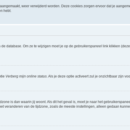
ijn aangemaakt, weer verwijderd worden. Deze cookies zorgen ervoor dat je aangem
en hebt.
n de database. Om ze te wijzigen moet je op de
gebruikerspaneel
link klikken (dez
ptie
Verberg mijn online status
. Als je deze optie activeert zul je onzichtbaar zijn 
jdzone is dan waarin jij woont. Als dit het geval is, moet je naar het gebruikerspan
t veranderen van de tijdzone, zoals de meeste instellingen, alleen gedaan kunnen