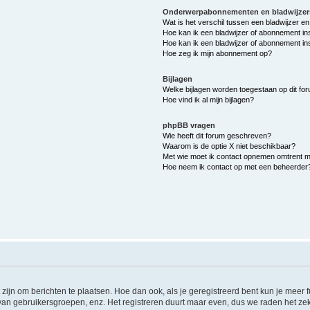
Onderwerpabonnementen en bladwijzer
Wat is het verschil tussen een bladwijzer 
Hoe kan ik een bladwijzer of abonnement in
Hoe kan ik een bladwijzer of abonnement ins
Hoe zeg ik mijn abonnement op?
Bijlagen
Welke bijlagen worden toegestaan op dit fo
Hoe vind ik al mijn bijlagen?
phpBB vragen
Wie heeft dit forum geschreven?
Waarom is de optie X niet beschikbaar?
Met wie moet ik contact opnemen omtrent mis
Hoe neem ik contact op met een beheerder
 zijn om berichten te plaatsen. Hoe dan ook, als je geregistreerd bent kun je meer
 van gebruikersgroepen, enz. Het registreren duurt maar even, dus we raden het ze