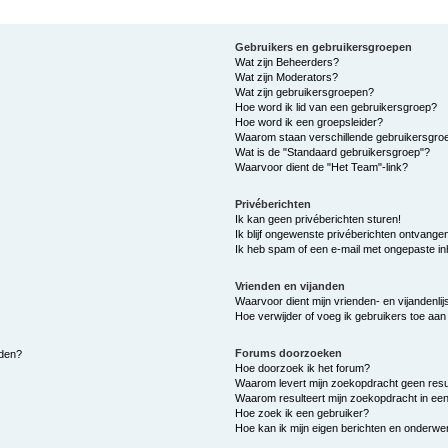
Gebruikers en gebruikersgroepen
Wat zijn Beheerders?
Wat zijn Moderators?
Wat zijn gebruikersgroepen?
Hoe word ik lid van een gebruikersgroep?
Hoe word ik een groepsleider?
Waarom staan verschillende gebruikersgroe
Wat is de "Standaard gebruikersgroep"?
Waarvoor dient de "Het Team"-link?
Privéberichten
Ik kan geen privéberichten sturen!
Ik blijf ongewenste privéberichten ontvange
Ik heb spam of een e-mail met ongepaste i
Vrienden en vijanden
Waarvoor dient mijn vrienden- en vijandenlij
Hoe verwijder of voeg ik gebruikers toe aan m
Forums doorzoeken
lden?
Hoe doorzoek ik het forum?
Waarom levert mijn zoekopdracht geen resu
Waarom resulteert mijn zoekopdracht in een
Hoe zoek ik een gebruiker?
Hoe kan ik mijn eigen berichten en onderw