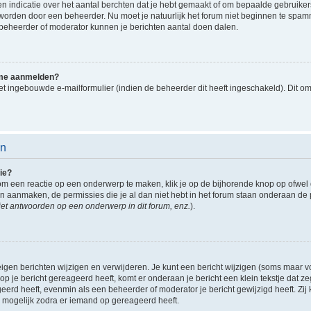
indicatie over het aantal berchten dat je hebt gemaakt of om bepaalde gebruikers 
d worden door een beheerder. Nu moet je natuurlijk het forum niet beginnen te sp
en beheerder of moderator kunnen je berichten aantal doen dalen.
k me aanmelden?
t ingebouwde e-mailformulier (indien de beheerder dit heeft ingeschakeld). Dit o
en
ie?
om een reactie op een onderwerp te maken, klik je op de bijhorende knop op ofwe
an aanmaken, de permissies die je al dan niet hebt in het forum staan onderaan de
et antwoorden op een onderwerp in dit forum, enz.
).
eigen berichten wijzigen en verwijderen. Je kunt een bericht wijzigen (soms maar voo
p je bericht gereageerd heeft, komt er onderaan je bericht een klein tekstje dat ze
ageerd heeft, evenmin als een beheerder of moderator je bericht gewijzigd heeft. 
r mogelijk zodra er iemand op gereageerd heeft.