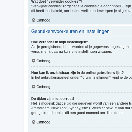
Wat doet "verwijder cookies"?
"Verwijder cookies" zorgt dat alle cookies die door phpBB3 z
dit heeft inschakeld, om te zien welke onderwerpen je al gelez
Omhoog
Gebruikersvoorkeuren en instellingen
Hoe verander ik mijn instellingen?
Als je geregistreerd bent, worden al je gegevens opgeslagen i
verschillen), daarna kun je je instellingen wijzigen.
Omhoog
Hoe kan ik onzichtbaar zijn in de online gebruikers lijst?
In het gebruikerspaneel onder "foruminstellingen", vind je de o
Omhoog
De tijden zijn niet correct!
Het is mogelijk dat de tijd die gegeven wordt van een andere ti
Amsterdam, New York, Sydney, enz.). Wees er bewust van dat he
geregistreerd bent is dit een goed moment om dit te doen.
Omhoog