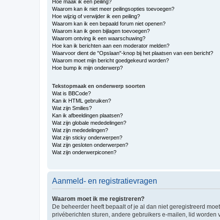
Hoe maak ik een peiling?
Waarom kan ik niet meer peilingsopties toevoegen?
Hoe wijzig of verwijder ik een peiling?
Waarom kan ik een bepaald forum niet openen?
Waarom kan ik geen bijlagen toevoegen?
Waarom ontving ik een waarschuwing?
Hoe kan ik berichten aan een moderator melden?
Waarvoor dient de "Opslaan"-knop bij het plaatsen van een bericht?
Waarom moet mijn bericht goedgekeurd worden?
Hoe bump ik mijn onderwerp?
Tekstopmaak en onderwerp soorten
Wat is BBCode?
Kan ik HTML gebruiken?
Wat zijn Smilies?
Kan ik afbeeldingen plaatsen?
Wat zijn globale mededelingen?
Wat zijn mededelingen?
Wat zijn sticky onderwerpen?
Wat zijn gesloten onderwerpen?
Wat zijn onderwerpiconen?
Aanmeld- en registratievragen
Waarom moet ik me registreren?
De beheerder heeft bepaalt of je al dan niet geregistreerd moet
privéberichten sturen, andere gebruikers e-mailen, lid worden