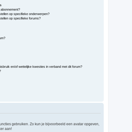
s
en abonnement?
stellen op specifieke onderwerpen?
tellen op specifieke forums?
rum?
bruik en/of wettelijke kwesties in verband met dit forum?
?
 functies gebruiken. Zo kun je bijvoorbeeld een avatar opgeven,
ker aan!