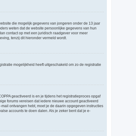
e website die mogelijk gegevens van jongeren onder de 13 jaar
ouders weten dat de website persoonlijke gegevens van hun
m dan contact op met een juridisch raadgever voor meer
ving, tenzij dit hieronder vermeld wordt.
stratie mogelijkheid heeft uitgeschakeld om zo de registratie
OPPA geactiveerd is en je tijdens het registratieproces opgaf
ommige forums vereisen dat iedere nieuwe account geactiveerd
 e-mail ontvangen hebt, moet je de daarin opgegeven instructies
lse accounts te doen dalen. Als je zeker bent dat je e-