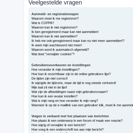
Veelgestelde vragen
Aanmeld- en registratievragen
Waarom moet ik me registreren?
Wat is COPPA?
Waarom kan ik niet registreren?
Ik ben geregistreerd maar kan niet aanmelden!
Waarom kan ik niet aanmelden?
Ik heb me ooit geregistreerd maar kan nu niet meer aanmelden!?
Ik weet mijn wachtwoord niet meer!
Waarom word ik automatisch afgemeld?
Wat doet "verwijder cookies"?
Gebruikersvoorkeuren en instellingen
Hoe verander ik mijn instellingen?
Hoe kan ik onzichtbaar zijn in de online gebruikers lijst?
De tijden zijn niet correct!
Ik wijzigde de tijdzone, maar de tijd is nog steeds verkeerd!
Mijn taal zit niet in de lijst!
Wat zijn de afbeeldingen naast mijn gebruikersnaam?
Hoe kan ik een avatar instellen?
Wat is mijn rang en hoe verander ik mijn rang?
Wanneer ik op de e-maillink van een gebruiker klik, moet ik me aanme
Vragen in verband met het plaatsen van berichten
Hoe plaats ik een onderwerp in een forum of maak een reactie?
Hoe wijzig of verwijder ik een bericht?
Hoe voeg ik een onderschrift toe aan mijn bericht?