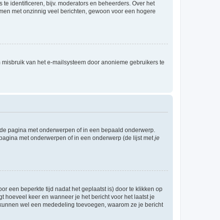
te identificeren, bijv. moderators en beheerders. Over het
ammen met onzinnig veel berichten, gewoon voor een hogere
m misbruik van het e-mailsysteem door anonieme gebruikers te
l de pagina met onderwerpen of in een bepaald onderwerp.
 pagina met onderwerpen of in een onderwerp (de lijst met
je
r een beperkte tijd nadat het geplaatst is) door te klikken op
gt hoeveel keer en wanneer je het bericht voor het laatst je
Zij kunnen wel een mededeling toevoegen, waarom ze je bericht