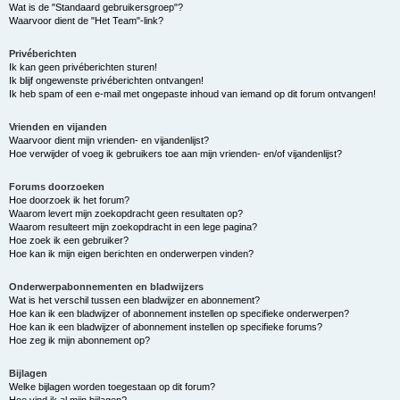
Wat is de "Standaard gebruikersgroep"?
Waarvoor dient de "Het Team"-link?
Privéberichten
Ik kan geen privéberichten sturen!
Ik blijf ongewenste privéberichten ontvangen!
Ik heb spam of een e-mail met ongepaste inhoud van iemand op dit forum ontvangen!
Vrienden en vijanden
Waarvoor dient mijn vrienden- en vijandenlijst?
Hoe verwijder of voeg ik gebruikers toe aan mijn vrienden- en/of vijandenlijst?
Forums doorzoeken
Hoe doorzoek ik het forum?
Waarom levert mijn zoekopdracht geen resultaten op?
Waarom resulteert mijn zoekopdracht in een lege pagina?
Hoe zoek ik een gebruiker?
Hoe kan ik mijn eigen berichten en onderwerpen vinden?
Onderwerpabonnementen en bladwijzers
Wat is het verschil tussen een bladwijzer en abonnement?
Hoe kan ik een bladwijzer of abonnement instellen op specifieke onderwerpen?
Hoe kan ik een bladwijzer of abonnement instellen op specifieke forums?
Hoe zeg ik mijn abonnement op?
Bijlagen
Welke bijlagen worden toegestaan op dit forum?