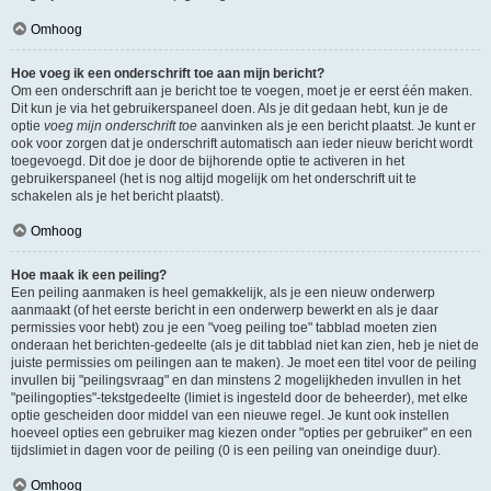
Omhoog
Hoe voeg ik een onderschrift toe aan mijn bericht?
Om een onderschrift aan je bericht toe te voegen, moet je er eerst één maken.
Dit kun je via het gebruikerspaneel doen. Als je dit gedaan hebt, kun je de
optie
voeg mijn onderschrift toe
aanvinken als je een bericht plaatst. Je kunt er
ook voor zorgen dat je onderschrift automatisch aan ieder nieuw bericht wordt
toegevoegd. Dit doe je door de bijhorende optie te activeren in het
gebruikerspaneel (het is nog altijd mogelijk om het onderschrift uit te
schakelen als je het bericht plaatst).
Omhoog
Hoe maak ik een peiling?
Een peiling aanmaken is heel gemakkelijk, als je een nieuw onderwerp
aanmaakt (of het eerste bericht in een onderwerp bewerkt en als je daar
permissies voor hebt) zou je een "voeg peiling toe" tabblad moeten zien
onderaan het berichten-gedeelte (als je dit tabblad niet kan zien, heb je niet de
juiste permissies om peilingen aan te maken). Je moet een titel voor de peiling
invullen bij "peilingsvraag" en dan minstens 2 mogelijkheden invullen in het
"peilingopties"-tekstgedeelte (limiet is ingesteld door de beheerder), met elke
optie gescheiden door middel van een nieuwe regel. Je kunt ook instellen
hoeveel opties een gebruiker mag kiezen onder "opties per gebruiker" en een
tijdslimiet in dagen voor de peiling (0 is een peiling van oneindige duur).
Omhoog