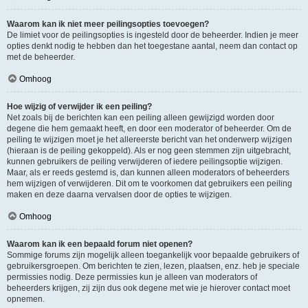
Waarom kan ik niet meer peilingsopties toevoegen?
De limiet voor de peilingsopties is ingesteld door de beheerder. Indien je meer
opties denkt nodig te hebben dan het toegestane aantal, neem dan contact op
met de beheerder.
Omhoog
Hoe wijzig of verwijder ik een peiling?
Net zoals bij de berichten kan een peiling alleen gewijzigd worden door
degene die hem gemaakt heeft, en door een moderator of beheerder. Om de
peiling te wijzigen moet je het allereerste bericht van het onderwerp wijzigen
(hieraan is de peiling gekoppeld). Als er nog geen stemmen zijn uitgebracht,
kunnen gebruikers de peiling verwijderen of iedere peilingsoptie wijzigen.
Maar, als er reeds gestemd is, dan kunnen alleen moderators of beheerders
hem wijzigen of verwijderen. Dit om te voorkomen dat gebruikers een peiling
maken en deze daarna vervalsen door de opties te wijzigen.
Omhoog
Waarom kan ik een bepaald forum niet openen?
Sommige forums zijn mogelijk alleen toegankelijk voor bepaalde gebruikers of
gebruikersgroepen. Om berichten te zien, lezen, plaatsen, enz. heb je speciale
permissies nodig. Deze permissies kun je alleen van moderators of
beheerders krijgen, zij zijn dus ook degene met wie je hierover contact moet
opnemen.