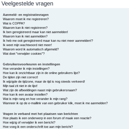
Veelgestelde vragen
e
k
Aanmeld- en registratievragen
Waarom moet ik me registreren?
Wat is COPPA?
Waarom kan ik niet registreren?
Ik ben geregistreerd maar kan niet aanmelden!
Waarom kan ik niet aanmelden?
Ik heb me ooit geregistreerd maar kan nu niet meer aanmelden!?
Ik weet mijn wachtwoord niet meer!
Waarom word ik automatisch afgemeld?
Wat doet "verwijder cookies"?
Gebruikersvoorkeuren en instellingen
Hoe verander ik mijn instellingen?
Hoe kan ik onzichtbaar zijn in de online gebruikers lijst?
De tijden zijn niet correct!
Ik wijzigde de tijdzone, maar de tijd is nog steeds verkeerd!
Mijn taal zit niet in de lijst!
Wat zijn de afbeeldingen naast mijn gebruikersnaam?
Hoe kan ik een avatar instellen?
Wat is mijn rang en hoe verander ik mijn rang?
Wanneer ik op de e-maillink van een gebruiker klik, moet ik me aanmelden?
Vragen in verband met het plaatsen van berichten
Hoe plaats ik een onderwerp in een forum of maak een reactie?
Hoe wijzig of verwijder ik een bericht?
Hoe voeg ik een onderschrift toe aan mijn bericht?