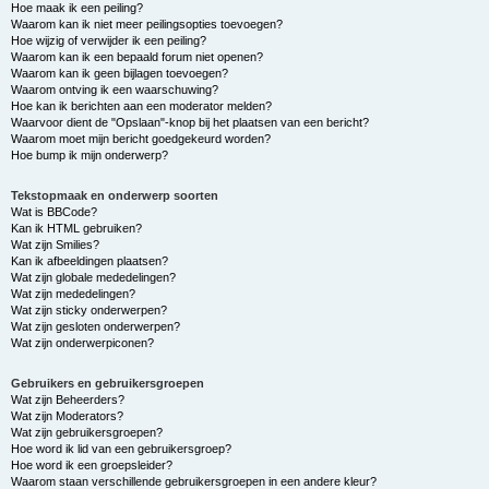
Hoe maak ik een peiling?
Waarom kan ik niet meer peilingsopties toevoegen?
Hoe wijzig of verwijder ik een peiling?
Waarom kan ik een bepaald forum niet openen?
Waarom kan ik geen bijlagen toevoegen?
Waarom ontving ik een waarschuwing?
Hoe kan ik berichten aan een moderator melden?
Waarvoor dient de "Opslaan"-knop bij het plaatsen van een bericht?
Waarom moet mijn bericht goedgekeurd worden?
Hoe bump ik mijn onderwerp?
Tekstopmaak en onderwerp soorten
Wat is BBCode?
Kan ik HTML gebruiken?
Wat zijn Smilies?
Kan ik afbeeldingen plaatsen?
Wat zijn globale mededelingen?
Wat zijn mededelingen?
Wat zijn sticky onderwerpen?
Wat zijn gesloten onderwerpen?
Wat zijn onderwerpiconen?
Gebruikers en gebruikersgroepen
Wat zijn Beheerders?
Wat zijn Moderators?
Wat zijn gebruikersgroepen?
Hoe word ik lid van een gebruikersgroep?
Hoe word ik een groepsleider?
Waarom staan verschillende gebruikersgroepen in een andere kleur?