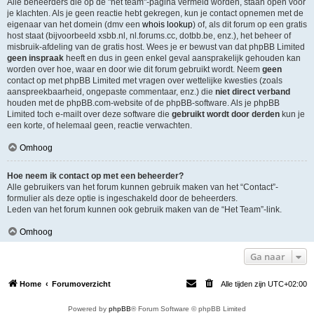
Alle beheerders die op de "het team"-pagina vermeld worden, staan open voor
je klachten. Als je geen reactie hebt gekregen, kun je contact opnemen met de
eigenaar van het domein (dmv een
whois lookup
) of, als dit forum op een gratis
host staat (bijvoorbeeld xsbb.nl, nl.forums.cc, dotbb.be, enz.), het beheer of
misbruik-afdeling van de gratis host. Wees je er bewust van dat phpBB Limited
geen inspraak
heeft en dus in geen enkel geval aansprakelijk gehouden kan
worden over hoe, waar en door wie dit forum gebruikt wordt. Neem
geen
contact op met phpBB Limited met vragen over wettelijke kwesties (zoals
aanspreekbaarheid, ongepaste commentaar, enz.) die
niet direct verband
houden met de phpBB.com-website of de phpBB-software. Als je phpBB
Limited toch e-mailt over deze software die
gebruikt wordt door derden
kun je
een korte, of helemaal geen, reactie verwachten.
Omhoog
Hoe neem ik contact op met een beheerder?
Alle gebruikers van het forum kunnen gebruik maken van het “Contact”-
formulier als deze optie is ingeschakeld door de beheerders.
Leden van het forum kunnen ook gebruik maken van de “Het Team”-link.
Omhoog
Ga naar
Home
Forumoverzicht
Alle tijden zijn
UTC+02:00
Powered by
phpBB
® Forum Software © phpBB Limited