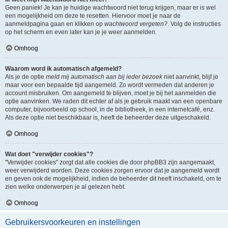
Geen paniek! Je kan je huidige wachtwoord niet terug krijgen, maar er is wel
een mogelijkheid om deze te resetten. Hiervoor moet je naar de
aanmeldpagina gaan en klikken op
wachtwoord vergeten?
. Volg de instructies
op het scherm en even later kan je je weer aanmelden.
Omhoog
Waarom word ik automatisch afgemeld?
Als je de optie
meld mij automatisch aan bij ieder bezoek
niet aanvinkt, blijf je
maar voor een bepaalde tijd aangemeld. Zo wordt vermeden dat anderen je
account misbruiken. Om aangemeld te blijven, moet je bij het aanmelden die
optie aanvinken. We raden dit echter af als je gebruik maakt van een openbare
computer, bijvoorbeeld op school, in de bibliotheek, in een internetcafé, enz.
Als deze optie niet beschikbaar is, heeft de beheerder deze uitgeschakeld.
Omhoog
Wat doet "verwijder cookies"?
"Verwijder cookies" zorgt dat alle cookies die door phpBB3 zijn aangemaakt,
weer verwijderd worden. Deze cookies zorgen ervoor dat je aangemeld wordt
en geven ook de mogelijkheid, indien de beheerder dit heeft inschakeld, om te
zien welke onderwerpen je al gelezen hebt.
Omhoog
Gebruikersvoorkeuren en instellingen