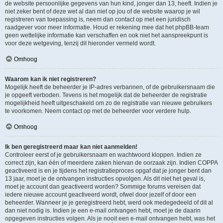
de website persoonlijke gegevens van hun kind, jonger dan 13, heeft. Indien je
niet zeker bent of deze wet al dan niet op jou of de website waarop je wil
registreren van toepassing is, neem dan contact op met een juridisch
raadgever voor meer informatie. Houd er rekening mee dat het phpBB-team
geen wettelijke informatie kan verschaffen en ook niet het aanspreekpunt is
voor deze wetgeving, tenzij dit hieronder vermeld wordt.
Omhoog
Waarom kan ik niet registreren?
Mogelijk heeft de beheerder je IP-adres verbannen, of de gebruikersnaam die
je opgeeft verboden. Tevens is het mogelijk dat de beheerder de registratie
mogelijkheid heeft uitgeschakeld om zo de registratie van nieuwe gebruikers
te voorkomen. Neem contact op met de beheerder voor verdere hulp.
Omhoog
Ik ben geregistreerd maar kan niet aanmelden!
Controleer eerst of je gebruikersnaam en wachtwoord kloppen. Indien ze
correct zijn, kan één of meerdere zaken hiervan de oorzaak zijn. Indien COPPA
geactiveerd is en je tijdens het registratieproces opgaf dat je jonger bent dan
13 jaar, moet je de ontvangen instructies opvolgen. Als dit niet het geval is,
moet je account dan geactiveerd worden? Sommige forums vereisen dat
iedere nieuwe account geactiveerd wordt, ofwel door jezelf of door een
beheerder. Wanneer je je geregistreerd hebt, werd ook medegedeeld of dit al
dan niet nodig is. Indien je een e-mail ontvangen hebt, moet je de daarin
opgegeven instructies volgen. Als je nooit een e-mail ontvangen hebt, was het