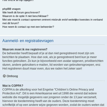
Hoe vind ik al mijn bijlagen?
phpBB vragen
Wie heeft dit forum geschreven?
Waarom is de optie X niet beschikbaar?
Met wie moet ik contact opnemen omtrent misbruik en/of wettelijke kwesties in verband
met dit forum?
Hoe neem ik contact op met een beheerder?
Aanmeld- en registratievragen
Waarom moet ik me registreren?
De beheerder heeft bepaalt of je al dan niet geregistreerd moet zijn om
berichten te plaatsen. Hoe dan ook, als je geregistreerd bent kun je meer
functies gebruiken. Zo kun je bijvoorbeeld een avatar opgeven, privéberichten
sturen, andere gebruikers e-mailen, lid worden van gebruikersgroepen, enz.
Het registreren duurt maar even, dus we raden het zeker aan!
Omhoog
Wat is COPPA?
COPPA is de afkorting voor het Engelse "Children’s Online Privacy and
Protection Act". Dit is een Amerikaanse wet uit 1998 die vereist dat iedere
website die mogelijk gegevens van jongeren onder de 13 jaar verzamelt,
hiervoor de toestemming heeft van de ouders. Deze toestemming moet
schriftelijk of op een andere wijze gegeven worden, zodat de ouders weten dat