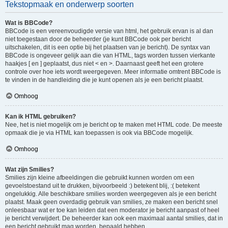
Tekstopmaak en onderwerp soorten
Wat is BBCode?
BBCode is een vereenvoudigde versie van html, het gebruik ervan is al dan
niet toegestaan door de beheerder (je kunt BBCode ook per bericht
uitschakelen, dit is een optie bij het plaatsen van je bericht). De syntax van
BBCode is ongeveer gelijk aan die van HTML, tags worden tussen vierkante
haakjes [ en ] geplaatst, dus niet < en >. Daarnaast geeft het een grotere
controle over hoe iets wordt weergegeven. Meer informatie omtrent BBCode is
te vinden in de handleiding die je kunt openen als je een bericht plaatst.
Omhoog
Kan ik HTML gebruiken?
Nee, het is niet mogelijk om je bericht op te maken met HTML code. De meeste
opmaak die je via HTML kan toepassen is ook via BBCode mogelijk.
Omhoog
Wat zijn Smilies?
Smilies zijn kleine afbeeldingen die gebruikt kunnen worden om een
gevoelstoestand uit te drukken, bijvoorbeeld :) betekent blij, :( betekent
ongelukkig. Alle beschikbare smilies worden weergegeven als je een bericht
plaatst. Maak geen overdadig gebruik van smilies, ze maken een bericht snel
onleesbaar wat er toe kan leiden dat een moderator je bericht aanpast of heel
je bericht verwijdert. De beheerder kan ook een maximaal aantal smilies, dat in
een bericht gebruikt mag worden, bepaald hebben.