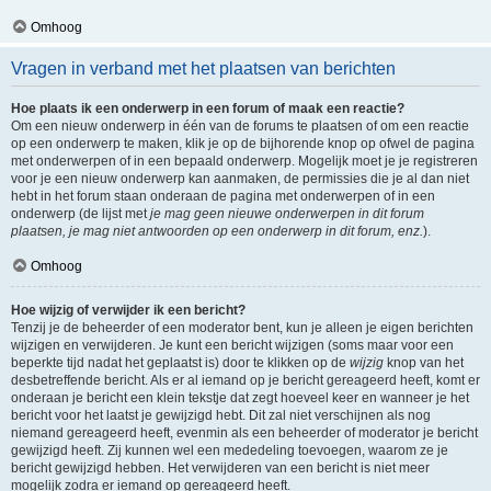
Omhoog
Vragen in verband met het plaatsen van berichten
Hoe plaats ik een onderwerp in een forum of maak een reactie?
Om een nieuw onderwerp in één van de forums te plaatsen of om een reactie
op een onderwerp te maken, klik je op de bijhorende knop op ofwel de pagina
met onderwerpen of in een bepaald onderwerp. Mogelijk moet je je registreren
voor je een nieuw onderwerp kan aanmaken, de permissies die je al dan niet
hebt in het forum staan onderaan de pagina met onderwerpen of in een
onderwerp (de lijst met
je mag geen nieuwe onderwerpen in dit forum
plaatsen, je mag niet antwoorden op een onderwerp in dit forum, enz.
).
Omhoog
Hoe wijzig of verwijder ik een bericht?
Tenzij je de beheerder of een moderator bent, kun je alleen je eigen berichten
wijzigen en verwijderen. Je kunt een bericht wijzigen (soms maar voor een
beperkte tijd nadat het geplaatst is) door te klikken op de
wijzig
knop van het
desbetreffende bericht. Als er al iemand op je bericht gereageerd heeft, komt er
onderaan je bericht een klein tekstje dat zegt hoeveel keer en wanneer je het
bericht voor het laatst je gewijzigd hebt. Dit zal niet verschijnen als nog
niemand gereageerd heeft, evenmin als een beheerder of moderator je bericht
gewijzigd heeft. Zij kunnen wel een mededeling toevoegen, waarom ze je
bericht gewijzigd hebben. Het verwijderen van een bericht is niet meer
mogelijk zodra er iemand op gereageerd heeft.