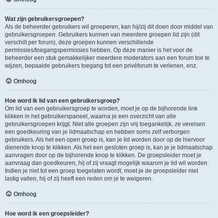
Wat zijn gebruikersgroepen?
Als de beheerder gebruikers wil groeperen, kan hij/zij dit doen door middel van
gebruikersgroepen. Gebruikers kunnen van meerdere groepen lid zijn (dit
verschilt per forum), deze groepen kunnen verschillende
permissies/toegangspermissies hebben. Op deze manier is het voor de
beheerder een stuk gemakkelijker meerdere moderators aan een forum toe te
wijzen, bepaalde gebruikers toegang tot een privéforum te verlenen, enz.
Omhoog
Hoe word ik lid van een gebruikersgroep?
Om lid van een gebruikersgroep te worden, moet je op de bijhorende link
klikken in het gebruikerspaneel, waarna je een overzicht van alle
gebruikersgroepen krijgt. Niet alle groepen zijn vrij toegankelijk, ze vereisen
een goedkeuring van je lidmaatschap en hebben soms zelf verborgen
gebruikers. Als het een open groep is, kan je lid worden door op de hiervoor
dienende knop te klikken. Als het een gesloten groep is, kan je je lidmaatschap
aanvragen door op de bijhorende knop te klikken. De groepsleider moet je
aanvraag dan goedkeuren, hij of zij vraagt mogelijk waarom je lid wil worden.
Indien je niet tot een groep toegelaten wordt, moet je de groepsleider niet
lastig vallen, hij of zij heeft een reden om je te weigeren.
Omhoog
Hoe word ik een groepsleider?