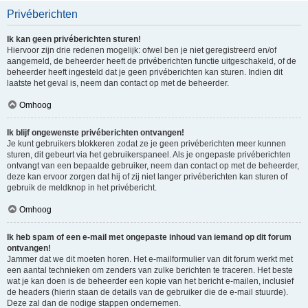
Privéberichten
Ik kan geen privéberichten sturen!
Hiervoor zijn drie redenen mogelijk: ofwel ben je niet geregistreerd en/of
aangemeld, de beheerder heeft de privéberichten functie uitgeschakeld, of de
beheerder heeft ingesteld dat je geen privéberichten kan sturen. Indien dit
laatste het geval is, neem dan contact op met de beheerder.
Omhoog
Ik blijf ongewenste privéberichten ontvangen!
Je kunt gebruikers blokkeren zodat ze je geen privéberichten meer kunnen
sturen, dit gebeurt via het gebruikerspaneel. Als je ongepaste privéberichten
ontvangt van een bepaalde gebruiker, neem dan contact op met de beheerder,
deze kan ervoor zorgen dat hij of zij niet langer privéberichten kan sturen of
gebruik de meldknop in het privébericht.
Omhoog
Ik heb spam of een e-mail met ongepaste inhoud van iemand op dit forum
ontvangen!
Jammer dat we dit moeten horen. Het e-mailformulier van dit forum werkt met
een aantal technieken om zenders van zulke berichten te traceren. Het beste
wat je kan doen is de beheerder een kopie van het bericht e-mailen, inclusief
de headers (hierin staan de details van de gebruiker die de e-mail stuurde).
Deze zal dan de nodige stappen ondernemen.