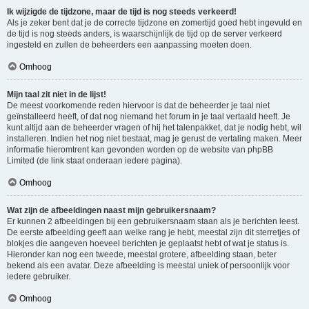
Ik wijzigde de tijdzone, maar de tijd is nog steeds verkeerd!
Als je zeker bent dat je de correcte tijdzone en zomertijd goed hebt ingevuld en
de tijd is nog steeds anders, is waarschijnlijk de tijd op de server verkeerd
ingesteld en zullen de beheerders een aanpassing moeten doen.
Omhoog
Mijn taal zit niet in de lijst!
De meest voorkomende reden hiervoor is dat de beheerder je taal niet
geïnstalleerd heeft, of dat nog niemand het forum in je taal vertaald heeft. Je
kunt altijd aan de beheerder vragen of hij het talenpakket, dat je nodig hebt, wil
installeren. Indien het nog niet bestaat, mag je gerust de vertaling maken. Meer
informatie hieromtrent kan gevonden worden op de website van phpBB
Limited (de link staat onderaan iedere pagina).
Omhoog
Wat zijn de afbeeldingen naast mijn gebruikersnaam?
Er kunnen 2 afbeeldingen bij een gebruikersnaam staan als je berichten leest.
De eerste afbeelding geeft aan welke rang je hebt, meestal zijn dit sterretjes of
blokjes die aangeven hoeveel berichten je geplaatst hebt of wat je status is.
Hieronder kan nog een tweede, meestal grotere, afbeelding staan, beter
bekend als een avatar. Deze afbeelding is meestal uniek of persoonlijk voor
iedere gebruiker.
Omhoog