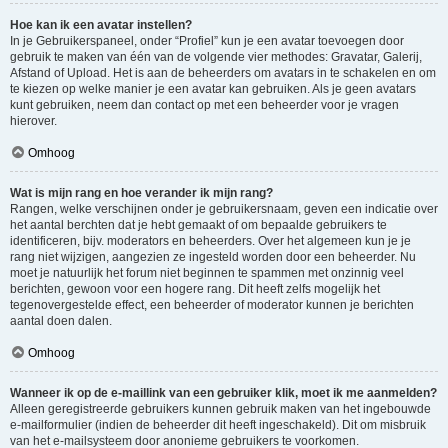
Hoe kan ik een avatar instellen?
In je Gebruikerspaneel, onder “Profiel” kun je een avatar toevoegen door
gebruik te maken van één van de volgende vier methodes: Gravatar, Galerij,
Afstand of Upload. Het is aan de beheerders om avatars in te schakelen en om
te kiezen op welke manier je een avatar kan gebruiken. Als je geen avatars
kunt gebruiken, neem dan contact op met een beheerder voor je vragen
hierover.
Omhoog
Wat is mijn rang en hoe verander ik mijn rang?
Rangen, welke verschijnen onder je gebruikersnaam, geven een indicatie over
het aantal berchten dat je hebt gemaakt of om bepaalde gebruikers te
identificeren, bijv. moderators en beheerders. Over het algemeen kun je je
rang niet wijzigen, aangezien ze ingesteld worden door een beheerder. Nu
moet je natuurlijk het forum niet beginnen te spammen met onzinnig veel
berichten, gewoon voor een hogere rang. Dit heeft zelfs mogelijk het
tegenovergestelde effect, een beheerder of moderator kunnen je berichten
aantal doen dalen.
Omhoog
Wanneer ik op de e-maillink van een gebruiker klik, moet ik me aanmelden?
Alleen geregistreerde gebruikers kunnen gebruik maken van het ingebouwde
e-mailformulier (indien de beheerder dit heeft ingeschakeld). Dit om misbruik
van het e-mailsysteem door anonieme gebruikers te voorkomen.