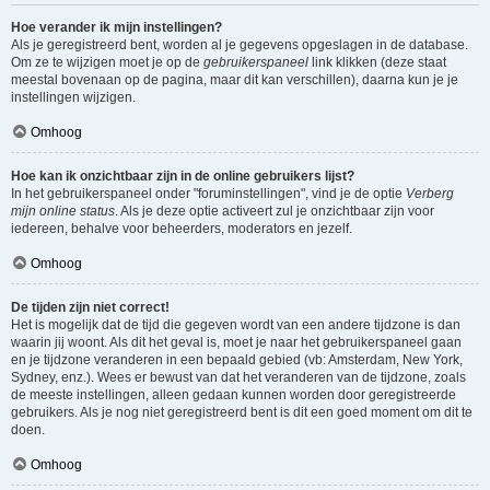
Hoe verander ik mijn instellingen?
Als je geregistreerd bent, worden al je gegevens opgeslagen in de database.
Om ze te wijzigen moet je op de
gebruikerspaneel
link klikken (deze staat
meestal bovenaan op de pagina, maar dit kan verschillen), daarna kun je je
instellingen wijzigen.
Omhoog
Hoe kan ik onzichtbaar zijn in de online gebruikers lijst?
In het gebruikerspaneel onder "foruminstellingen", vind je de optie
Verberg
mijn online status
. Als je deze optie activeert zul je onzichtbaar zijn voor
iedereen, behalve voor beheerders, moderators en jezelf.
Omhoog
De tijden zijn niet correct!
Het is mogelijk dat de tijd die gegeven wordt van een andere tijdzone is dan
waarin jij woont. Als dit het geval is, moet je naar het gebruikerspaneel gaan
en je tijdzone veranderen in een bepaald gebied (vb: Amsterdam, New York,
Sydney, enz.). Wees er bewust van dat het veranderen van de tijdzone, zoals
de meeste instellingen, alleen gedaan kunnen worden door geregistreerde
gebruikers. Als je nog niet geregistreerd bent is dit een goed moment om dit te
doen.
Omhoog