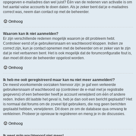
opgegeven e-mailadres dan wel juist? Één van de redenen van activatie is om
het aantal valse accounts te doen dalen. Als je zeker bent dat je e-mailadres
correct was, neem dan contact op met de beheerder.
Omhoog
Waarom kan ik niet aanmelden?
Er zijn verschillende redenen mogelijk waarom je dit probleem hebt.
Controleer eerst of je gebruikersnaam en wachtwoord kloppen. Indien ze
correct zijn, kun je contact opnemen met de beheerder om er zeker van te zijn
dat je niet verbannen bent. Het is ook mogelijk dat de forumconfiguratie fout is,
dan moet dit door de beheerder opgelost worden.
Omhoog
Ik heb me ooit geregistreerd maar kan nu niet meer aanmelden!?
De meest voorkomende oorzaken hiervoor zijn: je gaf een verkeerde
gebruikersnaam of wachtwoord op (controleer de e-mail met je registratie
gegevens) of een beheerder heeft je account verwijderd om één of andere
reden. Indien dit laatste het geval is, heb je dan ooit een bericht geplaatst? Het
is normaal dat forums om de zoveel tijd gebruikers, die nog geen berichten
geplaatst hebben, verwijderen. Dit doen ze om de database qua omvang te
verkleinen. Probeer je opnieuw te registreren en meng je in de discussies.
Omhoog
Ik weet mijn wachtwoord niet meer!