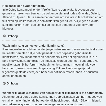
Hoe kan ik een avatar instellen?
In je Gebruikerspaneel, onder “Profiel” kun je een avatar toevoegen door
gebruik te maken van één van de volgende vier methodes: Gravatar, Galerij,
Afstand of Upload. Het is aan de beheerders om avatars in te schakelen en om
te kiezen op welke manier je een avatar kan gebruiken. Als je geen avatars
kunt gebruiken, neem dan contact op met een beheerder voor je vragen
hierover.
Omhoog
Wat is mijn rang en hoe verander ik mijn rang?
Rangen, welke verschijnen onder je gebruikersnaam, geven een indicatie over
het aantal berchten dat je hebt gemaakt of om bepaalde gebruikers te
identificeren, bijv. moderators en beheerders. Over het algemeen kun je je
rang niet wijzigen, aangezien ze ingesteld worden door een beheerder. Nu
moet je natuurlijk het forum niet beginnen te spammen met onzinnig veel
berichten, gewoon voor een hogere rang. Dit heeft zelfs mogelijk het
tegenovergestelde effect, een beheerder of moderator kunnen je berichten
aantal doen dalen.
Omhoog
Wanneer ik op de e-maillink van een gebruiker klik, moet ik me aanmelden?
Alleen geregistreerde gebruikers kunnen gebruik maken van het ingebouwde
e-mailformulier (indien de beheerder dit heeft ingeschakeld). Dit om misbruik
van het e-mailsysteem door anonieme gebruikers te voorkomen.