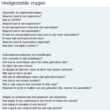
Veelgestelde vragen
e
k
Aanmeld- en registratievragen
Waarom moet ik me registreren?
Wat is COPPA?
Waarom kan ik niet registreren?
Ik ben geregistreerd maar kan niet aanmelden!
Waarom kan ik niet aanmelden?
Ik heb me ooit geregistreerd maar kan nu niet meer aanmelden!?
Ik weet mijn wachtwoord niet meer!
Waarom word ik automatisch afgemeld?
Wat doet "verwijder cookies"?
Gebruikersvoorkeuren en instellingen
Hoe verander ik mijn instellingen?
Hoe kan ik onzichtbaar zijn in de online gebruikers lijst?
De tijden zijn niet correct!
Ik wijzigde de tijdzone, maar de tijd is nog steeds verkeerd!
Mijn taal zit niet in de lijst!
Wat zijn de afbeeldingen naast mijn gebruikersnaam?
Hoe kan ik een avatar instellen?
Wat is mijn rang en hoe verander ik mijn rang?
Wanneer ik op de e-maillink van een gebruiker klik, moet ik me aanmelden?
Vragen in verband met het plaatsen van berichten
Hoe plaats ik een onderwerp in een forum of maak een reactie?
Hoe wijzig of verwijder ik een bericht?
Hoe voeg ik een onderschrift toe aan mijn bericht?