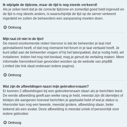
Ik wijzigde de tijdzone, maar de tijd is nog steeds verkeerd!
Als je zeker bent dat je de correcte tijdzone en zomertijd goed hebt ingevuld en
de tijd is nog steeds anders, is waarschijnlijk de tijd op de server verkeerd
ingesteld en zullen de beheerders een aanpassing moeten doen.
Omhoog
Mijn taal zit niet in de lijst!
De meest voorkomende reden hiervoor is dat de beheerder je taal niet
geïnstalleerd heeft, of dat nog niemand het forum in je taal vertaald heeft. Je
kunt altijd aan de beheerder vragen of hij het talenpakket, dat je nodig hebt, wil
installeren. Indien het nog niet bestaat, mag je gerust de vertaling maken. Meer
informatie hieromtrent kan gevonden worden op de website van phpBB
Limited (de link staat onderaan iedere pagina).
Omhoog
Wat zijn de afbeeldingen naast mijn gebruikersnaam?
Er kunnen 2 afbeeldingen bij een gebruikersnaam staan als je berichten leest.
De eerste afbeelding geeft aan welke rang je hebt, meestal zijn dit sterretjes of
blokjes die aangeven hoeveel berichten je geplaatst hebt of wat je status is.
Hieronder kan nog een tweede, meestal grotere, afbeelding staan, beter
bekend als een avatar. Deze afbeelding is meestal uniek of persoonlijk voor
iedere gebruiker.
Omhoog