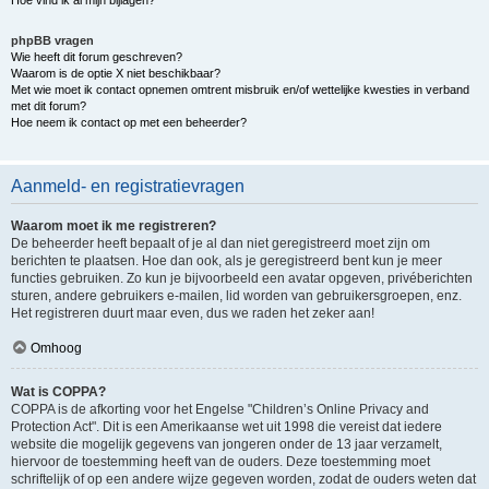
Hoe vind ik al mijn bijlagen?
phpBB vragen
Wie heeft dit forum geschreven?
Waarom is de optie X niet beschikbaar?
Met wie moet ik contact opnemen omtrent misbruik en/of wettelijke kwesties in verband
met dit forum?
Hoe neem ik contact op met een beheerder?
Aanmeld- en registratievragen
Waarom moet ik me registreren?
De beheerder heeft bepaalt of je al dan niet geregistreerd moet zijn om
berichten te plaatsen. Hoe dan ook, als je geregistreerd bent kun je meer
functies gebruiken. Zo kun je bijvoorbeeld een avatar opgeven, privéberichten
sturen, andere gebruikers e-mailen, lid worden van gebruikersgroepen, enz.
Het registreren duurt maar even, dus we raden het zeker aan!
Omhoog
Wat is COPPA?
COPPA is de afkorting voor het Engelse "Children’s Online Privacy and
Protection Act". Dit is een Amerikaanse wet uit 1998 die vereist dat iedere
website die mogelijk gegevens van jongeren onder de 13 jaar verzamelt,
hiervoor de toestemming heeft van de ouders. Deze toestemming moet
schriftelijk of op een andere wijze gegeven worden, zodat de ouders weten dat