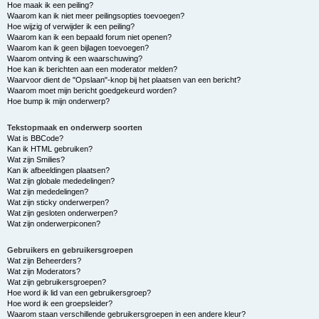
Hoe maak ik een peiling?
Waarom kan ik niet meer peilingsopties toevoegen?
Hoe wijzig of verwijder ik een peiling?
Waarom kan ik een bepaald forum niet openen?
Waarom kan ik geen bijlagen toevoegen?
Waarom ontving ik een waarschuwing?
Hoe kan ik berichten aan een moderator melden?
Waarvoor dient de "Opslaan"-knop bij het plaatsen van een bericht?
Waarom moet mijn bericht goedgekeurd worden?
Hoe bump ik mijn onderwerp?
Tekstopmaak en onderwerp soorten
Wat is BBCode?
Kan ik HTML gebruiken?
Wat zijn Smilies?
Kan ik afbeeldingen plaatsen?
Wat zijn globale mededelingen?
Wat zijn mededelingen?
Wat zijn sticky onderwerpen?
Wat zijn gesloten onderwerpen?
Wat zijn onderwerpiconen?
Gebruikers en gebruikersgroepen
Wat zijn Beheerders?
Wat zijn Moderators?
Wat zijn gebruikersgroepen?
Hoe word ik lid van een gebruikersgroep?
Hoe word ik een groepsleider?
Waarom staan verschillende gebruikersgroepen in een andere kleur?