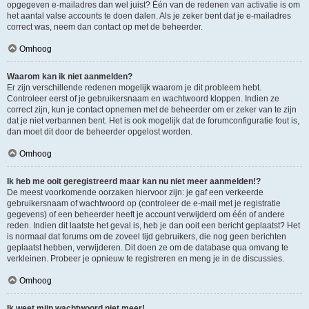
opgegeven e-mailadres dan wel juist? Één van de redenen van activatie is om
het aantal valse accounts te doen dalen. Als je zeker bent dat je e-mailadres
correct was, neem dan contact op met de beheerder.
Omhoog
Waarom kan ik niet aanmelden?
Er zijn verschillende redenen mogelijk waarom je dit probleem hebt.
Controleer eerst of je gebruikersnaam en wachtwoord kloppen. Indien ze
correct zijn, kun je contact opnemen met de beheerder om er zeker van te zijn
dat je niet verbannen bent. Het is ook mogelijk dat de forumconfiguratie fout is,
dan moet dit door de beheerder opgelost worden.
Omhoog
Ik heb me ooit geregistreerd maar kan nu niet meer aanmelden!?
De meest voorkomende oorzaken hiervoor zijn: je gaf een verkeerde
gebruikersnaam of wachtwoord op (controleer de e-mail met je registratie
gegevens) of een beheerder heeft je account verwijderd om één of andere
reden. Indien dit laatste het geval is, heb je dan ooit een bericht geplaatst? Het
is normaal dat forums om de zoveel tijd gebruikers, die nog geen berichten
geplaatst hebben, verwijderen. Dit doen ze om de database qua omvang te
verkleinen. Probeer je opnieuw te registreren en meng je in de discussies.
Omhoog
Ik weet mijn wachtwoord niet meer!