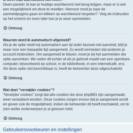
Geen paniek! Je kan je huidige wachtwoord niet terug krijgen, maar er is wel
een mogelijkheid om deze te resetten. Hiervoor moet je naar de
aanmeldpagina gaan en klikken op
wachtwoord vergeten?
. Volg de instructies
op het scherm en even later kan je je weer aanmelden.
Omhoog
Waarom word ik automatisch afgemeld?
Als je de optie
meld mij automatisch aan bij ieder bezoek
niet aanvinkt, blijf je
maar voor een bepaalde tijd aangemeld. Zo wordt vermeden dat anderen je
account misbruiken. Om aangemeld te blijven, moet je bij het aanmelden die
optie aanvinken. We raden dit echter af als je gebruik maakt van een openbare
computer, bijvoorbeeld op school, in de bibliotheek, in een internetcafé, enz.
Als deze optie niet beschikbaar is, heeft de beheerder deze uitgeschakeld.
Omhoog
Wat doet "verwijder cookies"?
"Verwijder cookies" zorgt dat alle cookies die door phpBB3 zijn aangemaakt,
weer verwijderd worden. Deze cookies zorgen ervoor dat je aangemeld wordt
en geven ook de mogelijkheid, indien de beheerder dit heeft inschakeld, om te
zien welke onderwerpen je al gelezen hebt.
Omhoog
Gebruikersvoorkeuren en instellingen