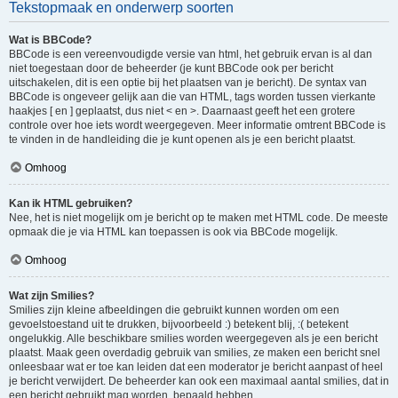
Tekstopmaak en onderwerp soorten
Wat is BBCode?
BBCode is een vereenvoudigde versie van html, het gebruik ervan is al dan
niet toegestaan door de beheerder (je kunt BBCode ook per bericht
uitschakelen, dit is een optie bij het plaatsen van je bericht). De syntax van
BBCode is ongeveer gelijk aan die van HTML, tags worden tussen vierkante
haakjes [ en ] geplaatst, dus niet < en >. Daarnaast geeft het een grotere
controle over hoe iets wordt weergegeven. Meer informatie omtrent BBCode is
te vinden in de handleiding die je kunt openen als je een bericht plaatst.
Omhoog
Kan ik HTML gebruiken?
Nee, het is niet mogelijk om je bericht op te maken met HTML code. De meeste
opmaak die je via HTML kan toepassen is ook via BBCode mogelijk.
Omhoog
Wat zijn Smilies?
Smilies zijn kleine afbeeldingen die gebruikt kunnen worden om een
gevoelstoestand uit te drukken, bijvoorbeeld :) betekent blij, :( betekent
ongelukkig. Alle beschikbare smilies worden weergegeven als je een bericht
plaatst. Maak geen overdadig gebruik van smilies, ze maken een bericht snel
onleesbaar wat er toe kan leiden dat een moderator je bericht aanpast of heel
je bericht verwijdert. De beheerder kan ook een maximaal aantal smilies, dat in
een bericht gebruikt mag worden, bepaald hebben.