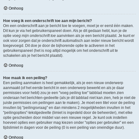
Omhoog
Hoe voeg ik een onderschrift toe aan mijn bericht?
Om een onderschrift aan je bericht toe te voegen, moet je er eerst één maken.
Dit kun je via het gebruikerspaneel doen. Als je dit gedaan hebt, kun je de
optie
voeg mijn onderschrift toe
aanvinken als je een bericht plaatst. Je kunt er
ook voor zorgen dat je onderschrift automatisch aan ieder nieuw bericht wordt
toegevoegd. Dit doe je door de bijhorende optie te activeren in het
gebruikerspaneel (het is nog altijd mogelijk om het onderschrift uit te
schakelen als je het bericht plaatst).
Omhoog
Hoe maak ik een peiling?
Een peiling aanmaken is heel gemakkelijk, als je een nieuw onderwerp
aanmaakt (of het eerste bericht in een onderwerp bewerkt en als je daar
permissies voor hebt) zou je een "voeg peiling toe" tabblad moeten zien
onderaan het berichten-gedeelte (als je dit tabblad niet kan zien, heb je niet de
juiste permissies om peilingen aan te maken). Je moet een titel voor de peiling
invullen bij "peilingsvraag" en dan minstens 2 mogelijkheden invullen in het
"peilingopties"-tekstgedeelte (limiet is ingesteld door de beheerder), met elke
optie gescheiden door middel van een nieuwe regel. Je kunt ook instellen
hoeveel opties een gebruiker mag kiezen onder "opties per gebruiker" en een
tijdslimiet in dagen voor de peiling (0 is een peiling van oneindige duur).
Omhoog