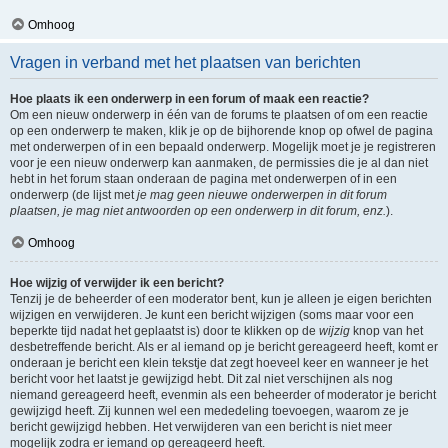
Omhoog
Vragen in verband met het plaatsen van berichten
Hoe plaats ik een onderwerp in een forum of maak een reactie?
Om een nieuw onderwerp in één van de forums te plaatsen of om een reactie
op een onderwerp te maken, klik je op de bijhorende knop op ofwel de pagina
met onderwerpen of in een bepaald onderwerp. Mogelijk moet je je registreren
voor je een nieuw onderwerp kan aanmaken, de permissies die je al dan niet
hebt in het forum staan onderaan de pagina met onderwerpen of in een
onderwerp (de lijst met
je mag geen nieuwe onderwerpen in dit forum
plaatsen, je mag niet antwoorden op een onderwerp in dit forum, enz.
).
Omhoog
Hoe wijzig of verwijder ik een bericht?
Tenzij je de beheerder of een moderator bent, kun je alleen je eigen berichten
wijzigen en verwijderen. Je kunt een bericht wijzigen (soms maar voor een
beperkte tijd nadat het geplaatst is) door te klikken op de
wijzig
knop van het
desbetreffende bericht. Als er al iemand op je bericht gereageerd heeft, komt er
onderaan je bericht een klein tekstje dat zegt hoeveel keer en wanneer je het
bericht voor het laatst je gewijzigd hebt. Dit zal niet verschijnen als nog
niemand gereageerd heeft, evenmin als een beheerder of moderator je bericht
gewijzigd heeft. Zij kunnen wel een mededeling toevoegen, waarom ze je
bericht gewijzigd hebben. Het verwijderen van een bericht is niet meer
mogelijk zodra er iemand op gereageerd heeft.