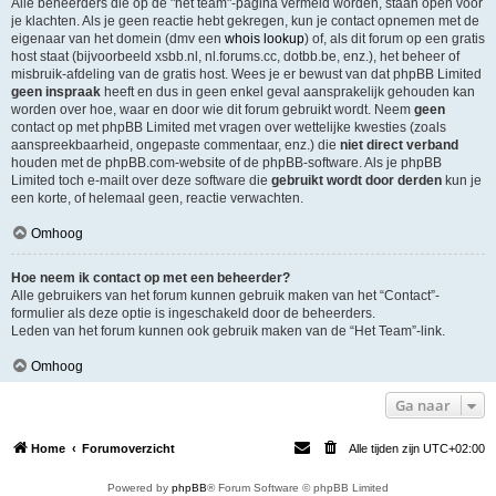
Alle beheerders die op de "het team"-pagina vermeld worden, staan open voor
je klachten. Als je geen reactie hebt gekregen, kun je contact opnemen met de
eigenaar van het domein (dmv een
whois lookup
) of, als dit forum op een gratis
host staat (bijvoorbeeld xsbb.nl, nl.forums.cc, dotbb.be, enz.), het beheer of
misbruik-afdeling van de gratis host. Wees je er bewust van dat phpBB Limited
geen inspraak
heeft en dus in geen enkel geval aansprakelijk gehouden kan
worden over hoe, waar en door wie dit forum gebruikt wordt. Neem
geen
contact op met phpBB Limited met vragen over wettelijke kwesties (zoals
aanspreekbaarheid, ongepaste commentaar, enz.) die
niet direct verband
houden met de phpBB.com-website of de phpBB-software. Als je phpBB
Limited toch e-mailt over deze software die
gebruikt wordt door derden
kun je
een korte, of helemaal geen, reactie verwachten.
Omhoog
Hoe neem ik contact op met een beheerder?
Alle gebruikers van het forum kunnen gebruik maken van het “Contact”-
formulier als deze optie is ingeschakeld door de beheerders.
Leden van het forum kunnen ook gebruik maken van de “Het Team”-link.
Omhoog
Ga naar
Home
Forumoverzicht
Alle tijden zijn
UTC+02:00
Powered by
phpBB
® Forum Software © phpBB Limited