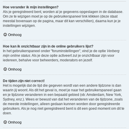
Hoe verander ik mijn instellingen?
Als je geregistreerd bent, worden al je gegevens opgeslagen in de database.
Om ze te wijzigen moet je op de
gebruikerspaneel
link klikken (deze staat
meestal bovenaan op de pagina, maar dit kan verschillen), daarna kun je je
instellingen wijzigen.
Omhoog
Hoe kan ik onzichtbaar zijn in de online gebruikers lijst?
In het gebruikerspaneel onder "foruminstellingen", vind je de optie
Verberg
mijn online status
. Als je deze optie activeert zul je onzichtbaar zijn voor
iedereen, behalve voor beheerders, moderators en jezelf.
Omhoog
De tijden zijn niet correct!
Het is mogelijk dat de tijd die gegeven wordt van een andere tijdzone is dan
waarin jij woont. Als dit het geval is, moet je naar het gebruikerspaneel gaan
en je tijdzone veranderen in een bepaald gebied (vb: Amsterdam, New York,
Sydney, enz.). Wees er bewust van dat het veranderen van de tijdzone, zoals
de meeste instellingen, alleen gedaan kunnen worden door geregistreerde
gebruikers. Als je nog niet geregistreerd bent is dit een goed moment om dit te
doen.
Omhoog