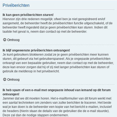
Privéberichten
Ik kan geen privéberichten sturen!
Hiervoor zijn drie redenen mogelijk: ofwel ben je niet geregistreerd en/of
aangemeld, de beheerder heeft de privéberichten functie uitgeschakeld, of de
beheerder heeft ingesteld dat je geen privéberichten kan sturen. Indien dit
laatste het geval is, neem dan contact op met de beheerder.
Omhoog
Ik blijf ongewenste privéberichten ontvangen!
Je kunt gebruikers blokkeren zodat ze je geen privéberichten meer kunnen
sturen, dit gebeurt via het gebruikerspaneel. Als je ongepaste privéberichten
ontvangt van een bepaalde gebruiker, neem dan contact op met de beheerder,
deze kan ervoor zorgen dat hij of zij niet langer privéberichten kan sturen of
gebruik de meldknop in het privébericht.
Omhoog
Ik heb spam of een e-mail met ongepaste inhoud van iemand op dit forum
ontvangen!
Jammer dat we dit moeten horen. Het e-mailformulier van dit forum werkt met
een aantal technieken om zenders van zulke berichten te traceren. Het beste
wat je kan doen is de beheerder een kopie van het bericht e-mailen, inclusief
de headers (hierin staan de details van de gebruiker die de e-mail stuurde).
Deze zal dan de nodige stappen ondernemen.