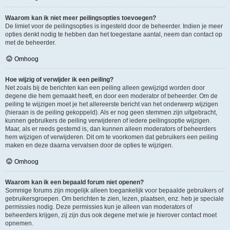
Waarom kan ik niet meer peilingsopties toevoegen?
De limiet voor de peilingsopties is ingesteld door de beheerder. Indien je meer
opties denkt nodig te hebben dan het toegestane aantal, neem dan contact op
met de beheerder.
Omhoog
Hoe wijzig of verwijder ik een peiling?
Net zoals bij de berichten kan een peiling alleen gewijzigd worden door
degene die hem gemaakt heeft, en door een moderator of beheerder. Om de
peiling te wijzigen moet je het allereerste bericht van het onderwerp wijzigen
(hieraan is de peiling gekoppeld). Als er nog geen stemmen zijn uitgebracht,
kunnen gebruikers de peiling verwijderen of iedere peilingsoptie wijzigen.
Maar, als er reeds gestemd is, dan kunnen alleen moderators of beheerders
hem wijzigen of verwijderen. Dit om te voorkomen dat gebruikers een peiling
maken en deze daarna vervalsen door de opties te wijzigen.
Omhoog
Waarom kan ik een bepaald forum niet openen?
Sommige forums zijn mogelijk alleen toegankelijk voor bepaalde gebruikers of
gebruikersgroepen. Om berichten te zien, lezen, plaatsen, enz. heb je speciale
permissies nodig. Deze permissies kun je alleen van moderators of
beheerders krijgen, zij zijn dus ook degene met wie je hierover contact moet
opnemen.