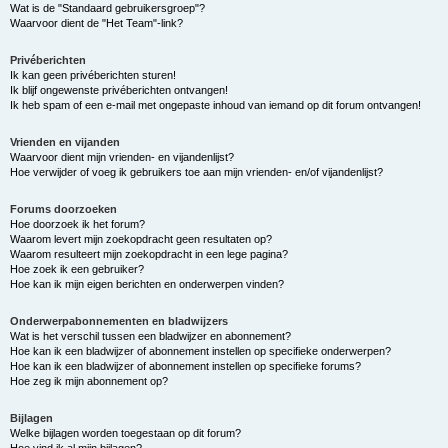
Wat is de "Standaard gebruikersgroep"?
Waarvoor dient de "Het Team"-link?
Privéberichten
Ik kan geen privéberichten sturen!
Ik blijf ongewenste privéberichten ontvangen!
Ik heb spam of een e-mail met ongepaste inhoud van iemand op dit forum ontvangen!
Vrienden en vijanden
Waarvoor dient mijn vrienden- en vijandenlijst?
Hoe verwijder of voeg ik gebruikers toe aan mijn vrienden- en/of vijandenlijst?
Forums doorzoeken
Hoe doorzoek ik het forum?
Waarom levert mijn zoekopdracht geen resultaten op?
Waarom resulteert mijn zoekopdracht in een lege pagina?
Hoe zoek ik een gebruiker?
Hoe kan ik mijn eigen berichten en onderwerpen vinden?
Onderwerpabonnementen en bladwijzers
Wat is het verschil tussen een bladwijzer en abonnement?
Hoe kan ik een bladwijzer of abonnement instellen op specifieke onderwerpen?
Hoe kan ik een bladwijzer of abonnement instellen op specifieke forums?
Hoe zeg ik mijn abonnement op?
Bijlagen
Welke bijlagen worden toegestaan op dit forum?