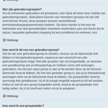
Wat zijn gebruikersgroepen?
Als de beheerder gebruikers wil groeperen, kan hij/zij dit doen door middel van
gebruikersgroepen. Gebruikers kunnen van meerdere groepen lid zijn (dit
verschilt per forum), deze groepen kunnen verschillende
permissies/toegangspermissies hebben. Op deze manier is het voor de
beheerder een stuk gemakkelijker meerdere moderators aan een forum toe te
wijzen, bepaalde gebruikers toegang tot een privéforum te verlenen, enz.
Omhoog
Hoe word ik lid van een gebruikersgroep?
Om lid van een gebruikersgroep te worden, moet je op de bijhorende link
klikken in het gebruikerspaneel, waarna je een overzicht van alle
gebruikersgroepen krijgt. Niet alle groepen zijn vrij toegankelijk, ze vereisen
een goedkeuring van je lidmaatschap en hebben soms zelf verborgen
gebruikers. Als het een open groep is, kan je lid worden door op de hiervoor
dienende knop te klikken. Als het een gesloten groep is, kan je je lidmaatschap
aanvragen door op de bijhorende knop te klikken. De groepsleider moet je
aanvraag dan goedkeuren, hij of zij vraagt mogelijk waarom je lid wil worden.
Indien je niet tot een groep toegelaten wordt, moet je de groepsleider niet
lastig vallen, hij of zij heeft een reden om je te weigeren.
Omhoog
Hoe word ik een groepsleider?