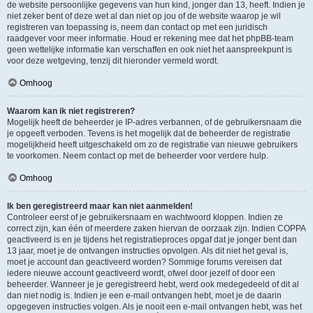
de website persoonlijke gegevens van hun kind, jonger dan 13, heeft. Indien je
niet zeker bent of deze wet al dan niet op jou of de website waarop je wil
registreren van toepassing is, neem dan contact op met een juridisch
raadgever voor meer informatie. Houd er rekening mee dat het phpBB-team
geen wettelijke informatie kan verschaffen en ook niet het aanspreekpunt is
voor deze wetgeving, tenzij dit hieronder vermeld wordt.
Omhoog
Waarom kan ik niet registreren?
Mogelijk heeft de beheerder je IP-adres verbannen, of de gebruikersnaam die
je opgeeft verboden. Tevens is het mogelijk dat de beheerder de registratie
mogelijkheid heeft uitgeschakeld om zo de registratie van nieuwe gebruikers
te voorkomen. Neem contact op met de beheerder voor verdere hulp.
Omhoog
Ik ben geregistreerd maar kan niet aanmelden!
Controleer eerst of je gebruikersnaam en wachtwoord kloppen. Indien ze
correct zijn, kan één of meerdere zaken hiervan de oorzaak zijn. Indien COPPA
geactiveerd is en je tijdens het registratieproces opgaf dat je jonger bent dan
13 jaar, moet je de ontvangen instructies opvolgen. Als dit niet het geval is,
moet je account dan geactiveerd worden? Sommige forums vereisen dat
iedere nieuwe account geactiveerd wordt, ofwel door jezelf of door een
beheerder. Wanneer je je geregistreerd hebt, werd ook medegedeeld of dit al
dan niet nodig is. Indien je een e-mail ontvangen hebt, moet je de daarin
opgegeven instructies volgen. Als je nooit een e-mail ontvangen hebt, was het