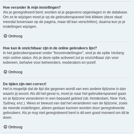
Hoe verander ik mijn instellingen?
Als je geregistreerd bent, worden al je gegevens opgeslagen in de database.
Om ze te wijzigen moet je op de
gebruikerspaneel
link klikken (deze staat
meestal bovenaan op de pagina, maar dit kan verschillen), daarna kun je je
instellingen wijzigen.
Omhoog
Hoe kan ik onzichtbaar zijn in de online gebruikers lijst?
In het gebruikerspaneel onder "foruminstellingen", vind je de optie
Verberg
mijn online status
. Als je deze optie activeert zul je onzichtbaar zijn voor
iedereen, behalve voor beheerders, moderators en jezelf.
Omhoog
De tijden zijn niet correct!
Het is mogelijk dat de tijd die gegeven wordt van een andere tijdzone is dan
waarin jij woont. Als dit het geval is, moet je naar het gebruikerspaneel gaan
en je tijdzone veranderen in een bepaald gebied (vb: Amsterdam, New York,
Sydney, enz.). Wees er bewust van dat het veranderen van de tijdzone, zoals
de meeste instellingen, alleen gedaan kunnen worden door geregistreerde
gebruikers. Als je nog niet geregistreerd bent is dit een goed moment om dit te
doen.
Omhoog