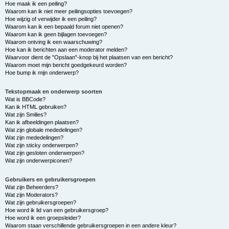
Hoe maak ik een peiling?
Waarom kan ik niet meer peilingsopties toevoegen?
Hoe wijzig of verwijder ik een peiling?
Waarom kan ik een bepaald forum niet openen?
Waarom kan ik geen bijlagen toevoegen?
Waarom ontving ik een waarschuwing?
Hoe kan ik berichten aan een moderator melden?
Waarvoor dient de "Opslaan"-knop bij het plaatsen van een bericht?
Waarom moet mijn bericht goedgekeurd worden?
Hoe bump ik mijn onderwerp?
Tekstopmaak en onderwerp soorten
Wat is BBCode?
Kan ik HTML gebruiken?
Wat zijn Smilies?
Kan ik afbeeldingen plaatsen?
Wat zijn globale mededelingen?
Wat zijn mededelingen?
Wat zijn sticky onderwerpen?
Wat zijn gesloten onderwerpen?
Wat zijn onderwerpiconen?
Gebruikers en gebruikersgroepen
Wat zijn Beheerders?
Wat zijn Moderators?
Wat zijn gebruikersgroepen?
Hoe word ik lid van een gebruikersgroep?
Hoe word ik een groepsleider?
Waarom staan verschillende gebruikersgroepen in een andere kleur?