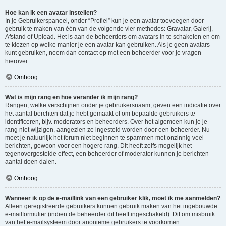
Hoe kan ik een avatar instellen?
In je Gebruikerspaneel, onder “Profiel” kun je een avatar toevoegen door
gebruik te maken van één van de volgende vier methodes: Gravatar, Galerij,
Afstand of Upload. Het is aan de beheerders om avatars in te schakelen en om
te kiezen op welke manier je een avatar kan gebruiken. Als je geen avatars
kunt gebruiken, neem dan contact op met een beheerder voor je vragen
hierover.
Omhoog
Wat is mijn rang en hoe verander ik mijn rang?
Rangen, welke verschijnen onder je gebruikersnaam, geven een indicatie over
het aantal berchten dat je hebt gemaakt of om bepaalde gebruikers te
identificeren, bijv. moderators en beheerders. Over het algemeen kun je je
rang niet wijzigen, aangezien ze ingesteld worden door een beheerder. Nu
moet je natuurlijk het forum niet beginnen te spammen met onzinnig veel
berichten, gewoon voor een hogere rang. Dit heeft zelfs mogelijk het
tegenovergestelde effect, een beheerder of moderator kunnen je berichten
aantal doen dalen.
Omhoog
Wanneer ik op de e-maillink van een gebruiker klik, moet ik me aanmelden?
Alleen geregistreerde gebruikers kunnen gebruik maken van het ingebouwde
e-mailformulier (indien de beheerder dit heeft ingeschakeld). Dit om misbruik
van het e-mailsysteem door anonieme gebruikers te voorkomen.