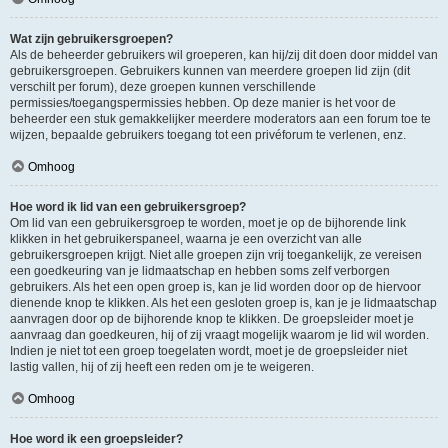
Wat zijn gebruikersgroepen?
Als de beheerder gebruikers wil groeperen, kan hij/zij dit doen door middel van
gebruikersgroepen. Gebruikers kunnen van meerdere groepen lid zijn (dit
verschilt per forum), deze groepen kunnen verschillende
permissies/toegangspermissies hebben. Op deze manier is het voor de
beheerder een stuk gemakkelijker meerdere moderators aan een forum toe te
wijzen, bepaalde gebruikers toegang tot een privéforum te verlenen, enz.
Omhoog
Hoe word ik lid van een gebruikersgroep?
Om lid van een gebruikersgroep te worden, moet je op de bijhorende link
klikken in het gebruikerspaneel, waarna je een overzicht van alle
gebruikersgroepen krijgt. Niet alle groepen zijn vrij toegankelijk, ze vereisen
een goedkeuring van je lidmaatschap en hebben soms zelf verborgen
gebruikers. Als het een open groep is, kan je lid worden door op de hiervoor
dienende knop te klikken. Als het een gesloten groep is, kan je je lidmaatschap
aanvragen door op de bijhorende knop te klikken. De groepsleider moet je
aanvraag dan goedkeuren, hij of zij vraagt mogelijk waarom je lid wil worden.
Indien je niet tot een groep toegelaten wordt, moet je de groepsleider niet
lastig vallen, hij of zij heeft een reden om je te weigeren.
Omhoog
Hoe word ik een groepsleider?