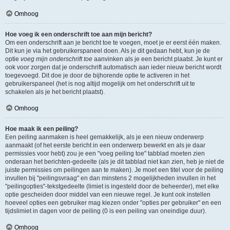
Omhoog
Hoe voeg ik een onderschrift toe aan mijn bericht?
Om een onderschrift aan je bericht toe te voegen, moet je er eerst één maken.
Dit kun je via het gebruikerspaneel doen. Als je dit gedaan hebt, kun je de
optie
voeg mijn onderschrift toe
aanvinken als je een bericht plaatst. Je kunt er
ook voor zorgen dat je onderschrift automatisch aan ieder nieuw bericht wordt
toegevoegd. Dit doe je door de bijhorende optie te activeren in het
gebruikerspaneel (het is nog altijd mogelijk om het onderschrift uit te
schakelen als je het bericht plaatst).
Omhoog
Hoe maak ik een peiling?
Een peiling aanmaken is heel gemakkelijk, als je een nieuw onderwerp
aanmaakt (of het eerste bericht in een onderwerp bewerkt en als je daar
permissies voor hebt) zou je een "voeg peiling toe" tabblad moeten zien
onderaan het berichten-gedeelte (als je dit tabblad niet kan zien, heb je niet de
juiste permissies om peilingen aan te maken). Je moet een titel voor de peiling
invullen bij "peilingsvraag" en dan minstens 2 mogelijkheden invullen in het
"peilingopties"-tekstgedeelte (limiet is ingesteld door de beheerder), met elke
optie gescheiden door middel van een nieuwe regel. Je kunt ook instellen
hoeveel opties een gebruiker mag kiezen onder "opties per gebruiker" en een
tijdslimiet in dagen voor de peiling (0 is een peiling van oneindige duur).
Omhoog