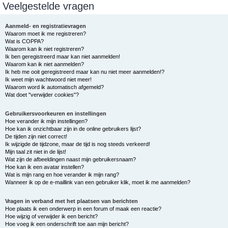
Veelgestelde vragen
e
k
Aanmeld- en registratievragen
Waarom moet ik me registreren?
Wat is COPPA?
Waarom kan ik niet registreren?
Ik ben geregistreerd maar kan niet aanmelden!
Waarom kan ik niet aanmelden?
Ik heb me ooit geregistreerd maar kan nu niet meer aanmelden!?
Ik weet mijn wachtwoord niet meer!
Waarom word ik automatisch afgemeld?
Wat doet "verwijder cookies"?
Gebruikersvoorkeuren en instellingen
Hoe verander ik mijn instellingen?
Hoe kan ik onzichtbaar zijn in de online gebruikers lijst?
De tijden zijn niet correct!
Ik wijzigde de tijdzone, maar de tijd is nog steeds verkeerd!
Mijn taal zit niet in de lijst!
Wat zijn de afbeeldingen naast mijn gebruikersnaam?
Hoe kan ik een avatar instellen?
Wat is mijn rang en hoe verander ik mijn rang?
Wanneer ik op de e-maillink van een gebruiker klik, moet ik me aanmelden?
Vragen in verband met het plaatsen van berichten
Hoe plaats ik een onderwerp in een forum of maak een reactie?
Hoe wijzig of verwijder ik een bericht?
Hoe voeg ik een onderschrift toe aan mijn bericht?