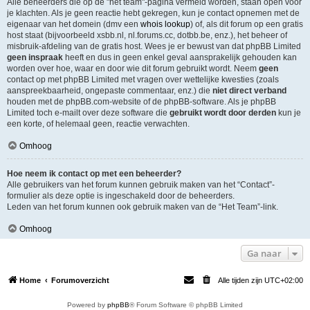
Alle beheerders die op de "het team"-pagina vermeld worden, staan open voor
je klachten. Als je geen reactie hebt gekregen, kun je contact opnemen met de
eigenaar van het domein (dmv een
whois lookup
) of, als dit forum op een gratis
host staat (bijvoorbeeld xsbb.nl, nl.forums.cc, dotbb.be, enz.), het beheer of
misbruik-afdeling van de gratis host. Wees je er bewust van dat phpBB Limited
geen inspraak
heeft en dus in geen enkel geval aansprakelijk gehouden kan
worden over hoe, waar en door wie dit forum gebruikt wordt. Neem
geen
contact op met phpBB Limited met vragen over wettelijke kwesties (zoals
aanspreekbaarheid, ongepaste commentaar, enz.) die
niet direct verband
houden met de phpBB.com-website of de phpBB-software. Als je phpBB
Limited toch e-mailt over deze software die
gebruikt wordt door derden
kun je
een korte, of helemaal geen, reactie verwachten.
Omhoog
Hoe neem ik contact op met een beheerder?
Alle gebruikers van het forum kunnen gebruik maken van het “Contact”-
formulier als deze optie is ingeschakeld door de beheerders.
Leden van het forum kunnen ook gebruik maken van de “Het Team”-link.
Omhoog
Ga naar
Home
Forumoverzicht
Alle tijden zijn
UTC+02:00
Powered by
phpBB
® Forum Software © phpBB Limited