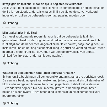
Ik wijzigde de tijdzone, maar de tijd is nog steeds verkeerd!
Als je zeker bent dat je de correcte tijdzone en zomertijd goed hebt ingevuld en
de tijd is nog steeds anders, is waarschijnlijk de tijd op de server verkeerd
ingesteld en zullen de beheerders een aanpassing moeten doen.
Omhoog
Mijn taal zit niet in de lijst!
De meest voorkomende reden hiervoor is dat de beheerder je taal niet
geïnstalleerd heeft, of dat nog niemand het forum in je taal vertaald heeft. Je
kunt altijd aan de beheerder vragen of hij het talenpakket, dat je nodig hebt, wil
installeren. Indien het nog niet bestaat, mag je gerust de vertaling maken. Meer
informatie hieromtrent kan gevonden worden op de website van phpBB
Limited (de link staat onderaan iedere pagina).
Omhoog
Wat zijn de afbeeldingen naast mijn gebruikersnaam?
Er kunnen 2 afbeeldingen bij een gebruikersnaam staan als je berichten leest.
De eerste afbeelding geeft aan welke rang je hebt, meestal zijn dit sterretjes of
blokjes die aangeven hoeveel berichten je geplaatst hebt of wat je status is.
Hieronder kan nog een tweede, meestal grotere, afbeelding staan, beter
bekend als een avatar. Deze afbeelding is meestal uniek of persoonlijk voor
iedere gebruiker.
Omhoog