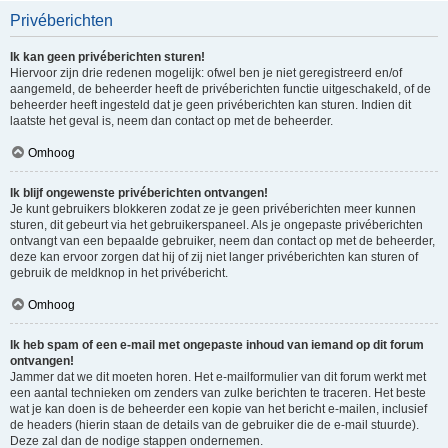
Privéberichten
Ik kan geen privéberichten sturen!
Hiervoor zijn drie redenen mogelijk: ofwel ben je niet geregistreerd en/of
aangemeld, de beheerder heeft de privéberichten functie uitgeschakeld, of de
beheerder heeft ingesteld dat je geen privéberichten kan sturen. Indien dit
laatste het geval is, neem dan contact op met de beheerder.
Omhoog
Ik blijf ongewenste privéberichten ontvangen!
Je kunt gebruikers blokkeren zodat ze je geen privéberichten meer kunnen
sturen, dit gebeurt via het gebruikerspaneel. Als je ongepaste privéberichten
ontvangt van een bepaalde gebruiker, neem dan contact op met de beheerder,
deze kan ervoor zorgen dat hij of zij niet langer privéberichten kan sturen of
gebruik de meldknop in het privébericht.
Omhoog
Ik heb spam of een e-mail met ongepaste inhoud van iemand op dit forum
ontvangen!
Jammer dat we dit moeten horen. Het e-mailformulier van dit forum werkt met
een aantal technieken om zenders van zulke berichten te traceren. Het beste
wat je kan doen is de beheerder een kopie van het bericht e-mailen, inclusief
de headers (hierin staan de details van de gebruiker die de e-mail stuurde).
Deze zal dan de nodige stappen ondernemen.