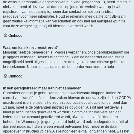
de website persoonlijke gegevens van hun kind, jonger dan 13, heeft. Indien je
niet zeker bent of deze wet al dan niet op jou of de website waarop je wil
registreren van toepassing is, neem dan contact op met een juridisch
raadgever voor meer informatie. Houd er rekening mee dat het phpBB-team
geen wettelijke informatie kan verschaffen en ook niet het aanspreekpunt is
voor deze wetgeving, tenzij dit hieronder vermeld wordt.
Omhoog
Waarom kan ik niet registreren?
Mogelijk heeft de beheerder je IP-adres verbannen, of de gebruikersnaam die
je opgeeft verboden. Tevens is het mogelijk dat de beheerder de registratie
mogelijkheid heeft uitgeschakeld om zo de registratie van nieuwe gebruikers
te voorkomen. Neem contact op met de beheerder voor verdere hulp.
Omhoog
Ik ben geregistreerd maar kan niet aanmelden!
Controleer eerst of je gebruikersnaam en wachtwoord kloppen. Indien ze
correct zijn, kan één of meerdere zaken hiervan de oorzaak zijn. Indien COPPA
geactiveerd is en je tijdens het registratieproces opgaf dat je jonger bent dan
13 jaar, moet je de ontvangen instructies opvolgen. Als dit niet het geval is,
moet je account dan geactiveerd worden? Sommige forums vereisen dat
iedere nieuwe account geactiveerd wordt, ofwel door jezelf of door een
beheerder. Wanneer je je geregistreerd hebt, werd ook medegedeeld of dit al
dan niet nodig is. Indien je een e-mail ontvangen hebt, moet je de daarin
opgegeven instructies volgen. Als je nooit een e-mail ontvangen hebt, was het