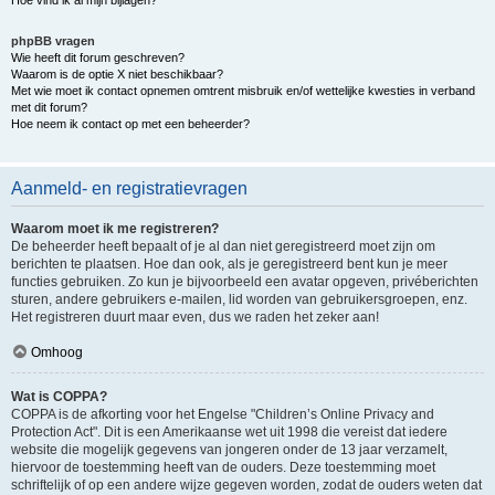
Hoe vind ik al mijn bijlagen?
phpBB vragen
Wie heeft dit forum geschreven?
Waarom is de optie X niet beschikbaar?
Met wie moet ik contact opnemen omtrent misbruik en/of wettelijke kwesties in verband
met dit forum?
Hoe neem ik contact op met een beheerder?
Aanmeld- en registratievragen
Waarom moet ik me registreren?
De beheerder heeft bepaalt of je al dan niet geregistreerd moet zijn om
berichten te plaatsen. Hoe dan ook, als je geregistreerd bent kun je meer
functies gebruiken. Zo kun je bijvoorbeeld een avatar opgeven, privéberichten
sturen, andere gebruikers e-mailen, lid worden van gebruikersgroepen, enz.
Het registreren duurt maar even, dus we raden het zeker aan!
Omhoog
Wat is COPPA?
COPPA is de afkorting voor het Engelse "Children’s Online Privacy and
Protection Act". Dit is een Amerikaanse wet uit 1998 die vereist dat iedere
website die mogelijk gegevens van jongeren onder de 13 jaar verzamelt,
hiervoor de toestemming heeft van de ouders. Deze toestemming moet
schriftelijk of op een andere wijze gegeven worden, zodat de ouders weten dat