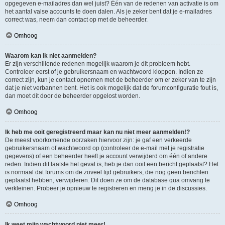
opgegeven e-mailadres dan wel juist? Één van de redenen van activatie is om
het aantal valse accounts te doen dalen. Als je zeker bent dat je e-mailadres
correct was, neem dan contact op met de beheerder.
Omhoog
Waarom kan ik niet aanmelden?
Er zijn verschillende redenen mogelijk waarom je dit probleem hebt.
Controleer eerst of je gebruikersnaam en wachtwoord kloppen. Indien ze
correct zijn, kun je contact opnemen met de beheerder om er zeker van te zijn
dat je niet verbannen bent. Het is ook mogelijk dat de forumconfiguratie fout is,
dan moet dit door de beheerder opgelost worden.
Omhoog
Ik heb me ooit geregistreerd maar kan nu niet meer aanmelden!?
De meest voorkomende oorzaken hiervoor zijn: je gaf een verkeerde
gebruikersnaam of wachtwoord op (controleer de e-mail met je registratie
gegevens) of een beheerder heeft je account verwijderd om één of andere
reden. Indien dit laatste het geval is, heb je dan ooit een bericht geplaatst? Het
is normaal dat forums om de zoveel tijd gebruikers, die nog geen berichten
geplaatst hebben, verwijderen. Dit doen ze om de database qua omvang te
verkleinen. Probeer je opnieuw te registreren en meng je in de discussies.
Omhoog
Ik weet mijn wachtwoord niet meer!