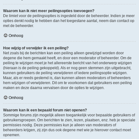
Waarom kan ik niet meer peilingsopties toevoegen?
De limiet voor de peilingsopties is ingesteld door de beheerder. Indien je meer
opties denkt nodig te hebben dan het toegestane aantal, neem dan contact op
met de beheerder.
Omhoog
Hoe wijzig of verwijder ik een peiling?
Net zoals bij de berichten kan een peiling alleen gewijzigd worden door
degene die hem gemaakt heeft, en door een moderator of beheerder. Om de
peiling te wijzigen moet je het allereerste bericht van het onderwerp wijzigen
(hieraan is de peiling gekoppeld). Als er nog geen stemmen zijn uitgebracht,
kunnen gebruikers de peiling verwijderen of iedere peilingsoptie wijzigen.
Maar, als er reeds gestemd is, dan kunnen alleen moderators of beheerders
hem wijzigen of verwijderen. Dit om te voorkomen dat gebruikers een peiling
maken en deze daarna vervalsen door de opties te wijzigen.
Omhoog
Waarom kan ik een bepaald forum niet openen?
Sommige forums zijn mogelijk alleen toegankelijk voor bepaalde gebruikers of
gebruikersgroepen. Om berichten te zien, lezen, plaatsen, enz. heb je speciale
permissies nodig. Deze permissies kun je alleen van moderators of
beheerders krijgen, zij zijn dus ook degene met wie je hierover contact moet
opnemen.