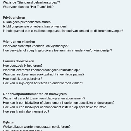
Wat is de "Standaard gebruikersgroep"?
Waarvoor dient de "Het Team"-link?
Privéberichten
Ik kan geen privéberichten sturen!
Ik blijf ongewenste privéberichten ontvangen!
Ik heb spam of een e-mail met ongepaste inhoud van iemand op dit forum ontvangen!
Vrienden en vijanden
Waarvoor dient mijn vrienden- en vijandenlijst?
Hoe verwijder of voeg ik gebruikers toe aan mijn vrienden- en/of vijandenlijst?
Forums doorzoeken
Hoe doorzoek ik het forum?
Waarom levert mijn zoekopdracht geen resultaten op?
Waarom resulteert mijn zoekopdracht in een lege pagina?
Hoe zoek ik een gebruiker?
Hoe kan ik mijn eigen berichten en onderwerpen vinden?
Onderwerpabonnementen en bladwijzers
Wat is het verschil tussen een bladwijzer en abonnement?
Hoe kan ik een bladwijzer of abonnement instellen op specifieke onderwerpen?
Hoe kan ik een bladwijzer of abonnement instellen op specifieke forums?
Hoe zeg ik mijn abonnement op?
Bijlagen
Welke bijlagen worden toegestaan op dit forum?