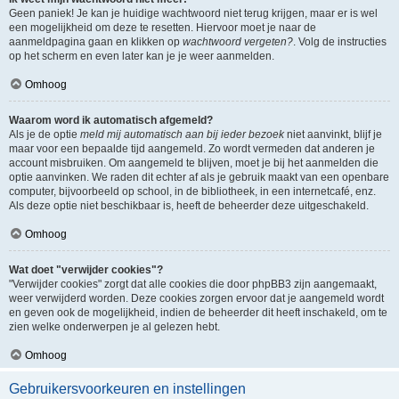
Geen paniek! Je kan je huidige wachtwoord niet terug krijgen, maar er is wel
een mogelijkheid om deze te resetten. Hiervoor moet je naar de
aanmeldpagina gaan en klikken op
wachtwoord vergeten?
. Volg de instructies
op het scherm en even later kan je je weer aanmelden.
Omhoog
Waarom word ik automatisch afgemeld?
Als je de optie
meld mij automatisch aan bij ieder bezoek
niet aanvinkt, blijf je
maar voor een bepaalde tijd aangemeld. Zo wordt vermeden dat anderen je
account misbruiken. Om aangemeld te blijven, moet je bij het aanmelden die
optie aanvinken. We raden dit echter af als je gebruik maakt van een openbare
computer, bijvoorbeeld op school, in de bibliotheek, in een internetcafé, enz.
Als deze optie niet beschikbaar is, heeft de beheerder deze uitgeschakeld.
Omhoog
Wat doet "verwijder cookies"?
"Verwijder cookies" zorgt dat alle cookies die door phpBB3 zijn aangemaakt,
weer verwijderd worden. Deze cookies zorgen ervoor dat je aangemeld wordt
en geven ook de mogelijkheid, indien de beheerder dit heeft inschakeld, om te
zien welke onderwerpen je al gelezen hebt.
Omhoog
Gebruikersvoorkeuren en instellingen