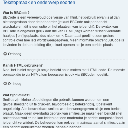
Tekstopmaak en onderwerp soorten
Wat is BBCode?
BBCode is een vereenvoudigde versie van html, het gebruik ervan is al dan
niet toegestaan door de beheerder (je kunt BBCode ook per bericht
uitschakelen, dit is een optie bij het plaatsen van je bericht). De syntax van
BBCode is ongeveer gelijk aan die van HTML, tags worden tussen vierkante
haakjes [ en ] geplaatst, dus niet < en >. Daarnaast geeft het een grotere
controle over hoe iets wordt weergegeven. Meer informatie omtrent BBCode is
te vinden in de handleiding die je kunt openen als je een bericht plaatst.
Omhoog
Kan ik HTML gebruiken?
Nee, het is niet mogelijk om je bericht op te maken met HTML code. De meeste
opmaak die je via HTML kan toepassen is ook via BBCode mogelijk.
Omhoog
Wat zijn Smilies?
Smilies zijn kleine afbeeldingen die gebruikt kunnen worden om een
gevoelstoestand uit te drukken, bijvoorbeeld :) betekent blij, :( betekent
ongelukkig. Alle beschikbare smilies worden weergegeven als je een bericht
plaatst. Maak geen overdadig gebruik van smilies, ze maken een bericht snel
onleesbaar wat er toe kan leiden dat een moderator je bericht aanpast of heel
je bericht verwijdert. De beheerder kan ook een maximaal aantal smilies, dat in
een bericht gebruikt mag worden, bepaald hebben.