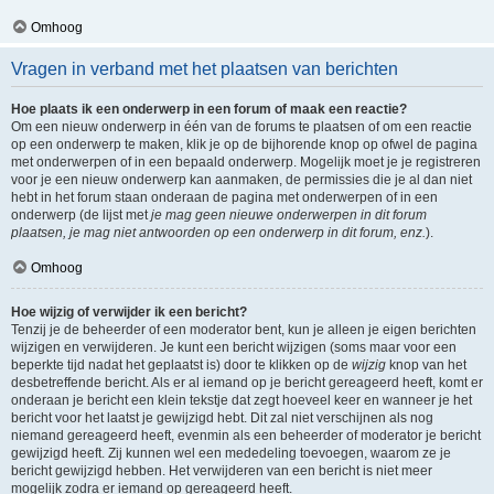
Omhoog
Vragen in verband met het plaatsen van berichten
Hoe plaats ik een onderwerp in een forum of maak een reactie?
Om een nieuw onderwerp in één van de forums te plaatsen of om een reactie
op een onderwerp te maken, klik je op de bijhorende knop op ofwel de pagina
met onderwerpen of in een bepaald onderwerp. Mogelijk moet je je registreren
voor je een nieuw onderwerp kan aanmaken, de permissies die je al dan niet
hebt in het forum staan onderaan de pagina met onderwerpen of in een
onderwerp (de lijst met
je mag geen nieuwe onderwerpen in dit forum
plaatsen, je mag niet antwoorden op een onderwerp in dit forum, enz.
).
Omhoog
Hoe wijzig of verwijder ik een bericht?
Tenzij je de beheerder of een moderator bent, kun je alleen je eigen berichten
wijzigen en verwijderen. Je kunt een bericht wijzigen (soms maar voor een
beperkte tijd nadat het geplaatst is) door te klikken op de
wijzig
knop van het
desbetreffende bericht. Als er al iemand op je bericht gereageerd heeft, komt er
onderaan je bericht een klein tekstje dat zegt hoeveel keer en wanneer je het
bericht voor het laatst je gewijzigd hebt. Dit zal niet verschijnen als nog
niemand gereageerd heeft, evenmin als een beheerder of moderator je bericht
gewijzigd heeft. Zij kunnen wel een mededeling toevoegen, waarom ze je
bericht gewijzigd hebben. Het verwijderen van een bericht is niet meer
mogelijk zodra er iemand op gereageerd heeft.