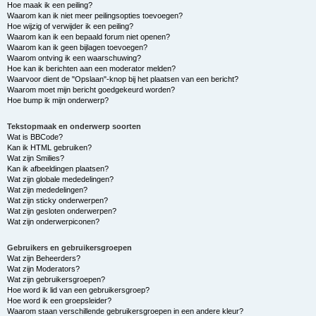
Hoe maak ik een peiling?
Waarom kan ik niet meer peilingsopties toevoegen?
Hoe wijzig of verwijder ik een peiling?
Waarom kan ik een bepaald forum niet openen?
Waarom kan ik geen bijlagen toevoegen?
Waarom ontving ik een waarschuwing?
Hoe kan ik berichten aan een moderator melden?
Waarvoor dient de "Opslaan"-knop bij het plaatsen van een bericht?
Waarom moet mijn bericht goedgekeurd worden?
Hoe bump ik mijn onderwerp?
Tekstopmaak en onderwerp soorten
Wat is BBCode?
Kan ik HTML gebruiken?
Wat zijn Smilies?
Kan ik afbeeldingen plaatsen?
Wat zijn globale mededelingen?
Wat zijn mededelingen?
Wat zijn sticky onderwerpen?
Wat zijn gesloten onderwerpen?
Wat zijn onderwerpiconen?
Gebruikers en gebruikersgroepen
Wat zijn Beheerders?
Wat zijn Moderators?
Wat zijn gebruikersgroepen?
Hoe word ik lid van een gebruikersgroep?
Hoe word ik een groepsleider?
Waarom staan verschillende gebruikersgroepen in een andere kleur?