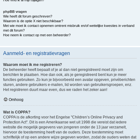
Hoe vind ik al mijn bijlagen?
phpBB vragen
Wie heeft dit forum geschreven?
Waarom is de optie X niet beschikbaar?
Met wie moet ik contact opnemen omtrent misbruik en/of wettelijke kwesties in verband
met dit forum?
Hoe neem ik contact op met een beheerder?
Aanmeld- en registratievragen
Waarom moet ik me registreren?
De beheerder heeft bepaalt of je al dan niet geregistreerd moet zijn om
berichten te plaatsen. Hoe dan ook, als je geregistreerd bent kun je meer
functies gebruiken. Zo kun je bijvoorbeeld een avatar opgeven, privéberichten
sturen, andere gebruikers e-mailen, lid worden van gebruikersgroepen, enz.
Het registreren duurt maar even, dus we raden het zeker aan!
Omhoog
Wat is COPPA?
COPPA is de afkorting voor het Engelse "Children’s Online Privacy and
Protection Act". Dit is een Amerikaanse wet uit 1998 die vereist dat iedere
website die mogelijk gegevens van jongeren onder de 13 jaar verzamelt,
hiervoor de toestemming heeft van de ouders. Deze toestemming moet
schriftelijk of op een andere wijze gegeven worden, zodat de ouders weten dat