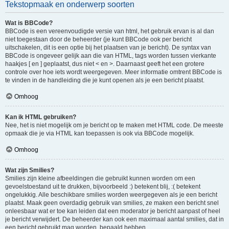
Tekstopmaak en onderwerp soorten
Wat is BBCode?
BBCode is een vereenvoudigde versie van html, het gebruik ervan is al dan
niet toegestaan door de beheerder (je kunt BBCode ook per bericht
uitschakelen, dit is een optie bij het plaatsen van je bericht). De syntax van
BBCode is ongeveer gelijk aan die van HTML, tags worden tussen vierkante
haakjes [ en ] geplaatst, dus niet < en >. Daarnaast geeft het een grotere
controle over hoe iets wordt weergegeven. Meer informatie omtrent BBCode is
te vinden in de handleiding die je kunt openen als je een bericht plaatst.
Omhoog
Kan ik HTML gebruiken?
Nee, het is niet mogelijk om je bericht op te maken met HTML code. De meeste
opmaak die je via HTML kan toepassen is ook via BBCode mogelijk.
Omhoog
Wat zijn Smilies?
Smilies zijn kleine afbeeldingen die gebruikt kunnen worden om een
gevoelstoestand uit te drukken, bijvoorbeeld :) betekent blij, :( betekent
ongelukkig. Alle beschikbare smilies worden weergegeven als je een bericht
plaatst. Maak geen overdadig gebruik van smilies, ze maken een bericht snel
onleesbaar wat er toe kan leiden dat een moderator je bericht aanpast of heel
je bericht verwijdert. De beheerder kan ook een maximaal aantal smilies, dat in
een bericht gebruikt mag worden, bepaald hebben.