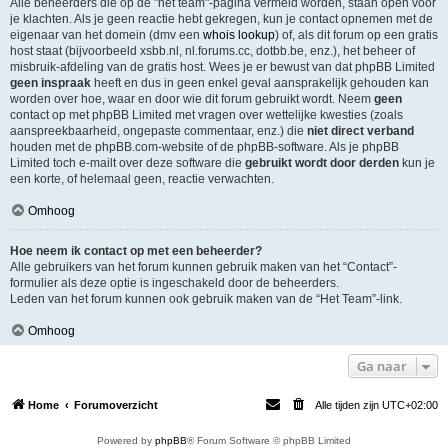
Alle beheerders die op de "het team"-pagina vermeld worden, staan open voor
je klachten. Als je geen reactie hebt gekregen, kun je contact opnemen met de
eigenaar van het domein (dmv een
whois lookup
) of, als dit forum op een gratis
host staat (bijvoorbeeld xsbb.nl, nl.forums.cc, dotbb.be, enz.), het beheer of
misbruik-afdeling van de gratis host. Wees je er bewust van dat phpBB Limited
geen inspraak
heeft en dus in geen enkel geval aansprakelijk gehouden kan
worden over hoe, waar en door wie dit forum gebruikt wordt. Neem
geen
contact op met phpBB Limited met vragen over wettelijke kwesties (zoals
aanspreekbaarheid, ongepaste commentaar, enz.) die
niet direct verband
houden met de phpBB.com-website of de phpBB-software. Als je phpBB
Limited toch e-mailt over deze software die
gebruikt wordt door derden
kun je
een korte, of helemaal geen, reactie verwachten.
Omhoog
Hoe neem ik contact op met een beheerder?
Alle gebruikers van het forum kunnen gebruik maken van het “Contact”-
formulier als deze optie is ingeschakeld door de beheerders.
Leden van het forum kunnen ook gebruik maken van de “Het Team”-link.
Omhoog
Ga naar
Home
Forumoverzicht
Alle tijden zijn
UTC+02:00
Powered by
phpBB
® Forum Software © phpBB Limited