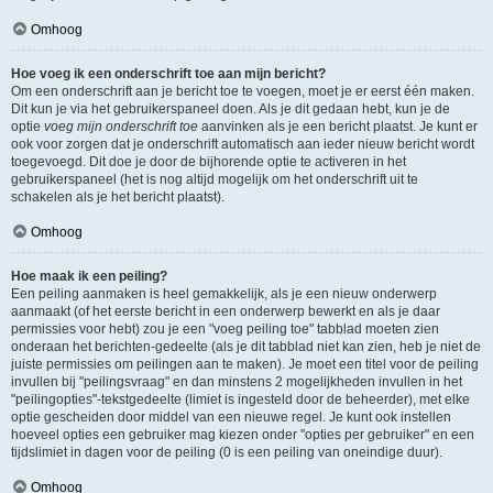
Omhoog
Hoe voeg ik een onderschrift toe aan mijn bericht?
Om een onderschrift aan je bericht toe te voegen, moet je er eerst één maken.
Dit kun je via het gebruikerspaneel doen. Als je dit gedaan hebt, kun je de
optie
voeg mijn onderschrift toe
aanvinken als je een bericht plaatst. Je kunt er
ook voor zorgen dat je onderschrift automatisch aan ieder nieuw bericht wordt
toegevoegd. Dit doe je door de bijhorende optie te activeren in het
gebruikerspaneel (het is nog altijd mogelijk om het onderschrift uit te
schakelen als je het bericht plaatst).
Omhoog
Hoe maak ik een peiling?
Een peiling aanmaken is heel gemakkelijk, als je een nieuw onderwerp
aanmaakt (of het eerste bericht in een onderwerp bewerkt en als je daar
permissies voor hebt) zou je een "voeg peiling toe" tabblad moeten zien
onderaan het berichten-gedeelte (als je dit tabblad niet kan zien, heb je niet de
juiste permissies om peilingen aan te maken). Je moet een titel voor de peiling
invullen bij "peilingsvraag" en dan minstens 2 mogelijkheden invullen in het
"peilingopties"-tekstgedeelte (limiet is ingesteld door de beheerder), met elke
optie gescheiden door middel van een nieuwe regel. Je kunt ook instellen
hoeveel opties een gebruiker mag kiezen onder "opties per gebruiker" en een
tijdslimiet in dagen voor de peiling (0 is een peiling van oneindige duur).
Omhoog