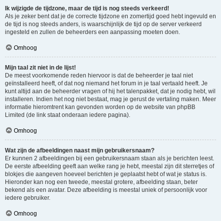
Ik wijzigde de tijdzone, maar de tijd is nog steeds verkeerd!
Als je zeker bent dat je de correcte tijdzone en zomertijd goed hebt ingevuld en
de tijd is nog steeds anders, is waarschijnlijk de tijd op de server verkeerd
ingesteld en zullen de beheerders een aanpassing moeten doen.
Omhoog
Mijn taal zit niet in de lijst!
De meest voorkomende reden hiervoor is dat de beheerder je taal niet
geïnstalleerd heeft, of dat nog niemand het forum in je taal vertaald heeft. Je
kunt altijd aan de beheerder vragen of hij het talenpakket, dat je nodig hebt, wil
installeren. Indien het nog niet bestaat, mag je gerust de vertaling maken. Meer
informatie hieromtrent kan gevonden worden op de website van phpBB
Limited (de link staat onderaan iedere pagina).
Omhoog
Wat zijn de afbeeldingen naast mijn gebruikersnaam?
Er kunnen 2 afbeeldingen bij een gebruikersnaam staan als je berichten leest.
De eerste afbeelding geeft aan welke rang je hebt, meestal zijn dit sterretjes of
blokjes die aangeven hoeveel berichten je geplaatst hebt of wat je status is.
Hieronder kan nog een tweede, meestal grotere, afbeelding staan, beter
bekend als een avatar. Deze afbeelding is meestal uniek of persoonlijk voor
iedere gebruiker.
Omhoog