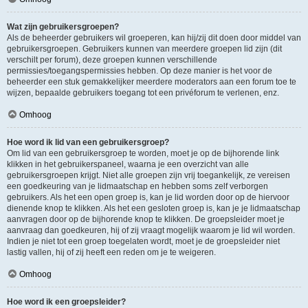
Wat zijn gebruikersgroepen?
Als de beheerder gebruikers wil groeperen, kan hij/zij dit doen door middel van
gebruikersgroepen. Gebruikers kunnen van meerdere groepen lid zijn (dit
verschilt per forum), deze groepen kunnen verschillende
permissies/toegangspermissies hebben. Op deze manier is het voor de
beheerder een stuk gemakkelijker meerdere moderators aan een forum toe te
wijzen, bepaalde gebruikers toegang tot een privéforum te verlenen, enz.
Omhoog
Hoe word ik lid van een gebruikersgroep?
Om lid van een gebruikersgroep te worden, moet je op de bijhorende link
klikken in het gebruikerspaneel, waarna je een overzicht van alle
gebruikersgroepen krijgt. Niet alle groepen zijn vrij toegankelijk, ze vereisen
een goedkeuring van je lidmaatschap en hebben soms zelf verborgen
gebruikers. Als het een open groep is, kan je lid worden door op de hiervoor
dienende knop te klikken. Als het een gesloten groep is, kan je je lidmaatschap
aanvragen door op de bijhorende knop te klikken. De groepsleider moet je
aanvraag dan goedkeuren, hij of zij vraagt mogelijk waarom je lid wil worden.
Indien je niet tot een groep toegelaten wordt, moet je de groepsleider niet
lastig vallen, hij of zij heeft een reden om je te weigeren.
Omhoog
Hoe word ik een groepsleider?