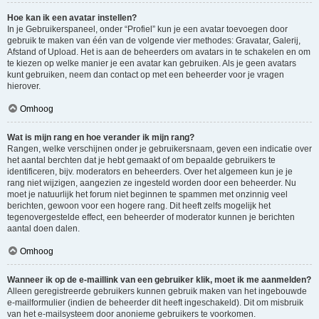
Hoe kan ik een avatar instellen?
In je Gebruikerspaneel, onder “Profiel” kun je een avatar toevoegen door
gebruik te maken van één van de volgende vier methodes: Gravatar, Galerij,
Afstand of Upload. Het is aan de beheerders om avatars in te schakelen en om
te kiezen op welke manier je een avatar kan gebruiken. Als je geen avatars
kunt gebruiken, neem dan contact op met een beheerder voor je vragen
hierover.
Omhoog
Wat is mijn rang en hoe verander ik mijn rang?
Rangen, welke verschijnen onder je gebruikersnaam, geven een indicatie over
het aantal berchten dat je hebt gemaakt of om bepaalde gebruikers te
identificeren, bijv. moderators en beheerders. Over het algemeen kun je je
rang niet wijzigen, aangezien ze ingesteld worden door een beheerder. Nu
moet je natuurlijk het forum niet beginnen te spammen met onzinnig veel
berichten, gewoon voor een hogere rang. Dit heeft zelfs mogelijk het
tegenovergestelde effect, een beheerder of moderator kunnen je berichten
aantal doen dalen.
Omhoog
Wanneer ik op de e-maillink van een gebruiker klik, moet ik me aanmelden?
Alleen geregistreerde gebruikers kunnen gebruik maken van het ingebouwde
e-mailformulier (indien de beheerder dit heeft ingeschakeld). Dit om misbruik
van het e-mailsysteem door anonieme gebruikers te voorkomen.