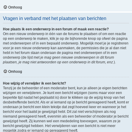
Omhoog
Vragen in verband met het plaatsen van berichten
Hoe plaats ik een onderwerp in een forum of maak een reactie?
Om een nieuw onderwerp in één van de forums te plaatsen of om een reactie
op een onderwerp te maken, klik je op de bijhorende knop op ofwel de pagina
met onderwerpen of in een bepaald onderwerp. Mogelijk moet je je registreren
voor je een nieuw onderwerp kan aanmaken, de permissies die je al dan niet
hebt in het forum staan onderaan de pagina met onderwerpen of in een
onderwerp (de lijst met
je mag geen nieuwe onderwerpen in dit forum
plaatsen, je mag niet antwoorden op een onderwerp in dit forum, enz.
).
Omhoog
Hoe wijzig of verwijder ik een bericht?
Tenzij je de beheerder of een moderator bent, kun je alleen je eigen berichten
wijzigen en verwijderen. Je kunt een bericht wijzigen (soms maar voor een
beperkte tijd nadat het geplaatst is) door te klikken op de
wijzig
knop van het
desbetreffende bericht. Als er al iemand op je bericht gereageerd heeft, komt er
onderaan je bericht een klein tekstje dat zegt hoeveel keer en wanneer je het
bericht voor het laatst je gewijzigd hebt. Dit zal niet verschijnen als nog
niemand gereageerd heeft, evenmin als een beheerder of moderator je bericht
gewijzigd heeft. Zij kunnen wel een mededeling toevoegen, waarom ze je
bericht gewijzigd hebben. Het verwijderen van een bericht is niet meer
mogelijk zodra er iemand op gereageerd heeft.