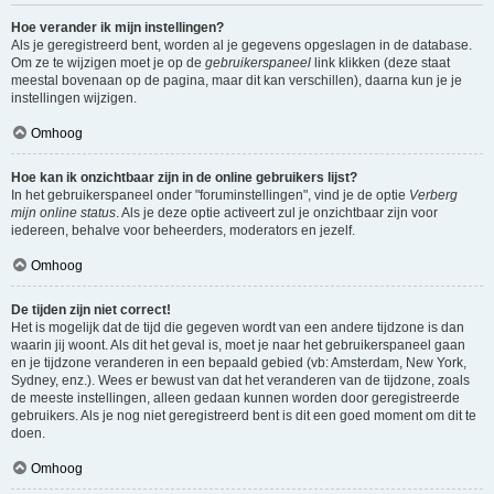
Hoe verander ik mijn instellingen?
Als je geregistreerd bent, worden al je gegevens opgeslagen in de database.
Om ze te wijzigen moet je op de
gebruikerspaneel
link klikken (deze staat
meestal bovenaan op de pagina, maar dit kan verschillen), daarna kun je je
instellingen wijzigen.
Omhoog
Hoe kan ik onzichtbaar zijn in de online gebruikers lijst?
In het gebruikerspaneel onder "foruminstellingen", vind je de optie
Verberg
mijn online status
. Als je deze optie activeert zul je onzichtbaar zijn voor
iedereen, behalve voor beheerders, moderators en jezelf.
Omhoog
De tijden zijn niet correct!
Het is mogelijk dat de tijd die gegeven wordt van een andere tijdzone is dan
waarin jij woont. Als dit het geval is, moet je naar het gebruikerspaneel gaan
en je tijdzone veranderen in een bepaald gebied (vb: Amsterdam, New York,
Sydney, enz.). Wees er bewust van dat het veranderen van de tijdzone, zoals
de meeste instellingen, alleen gedaan kunnen worden door geregistreerde
gebruikers. Als je nog niet geregistreerd bent is dit een goed moment om dit te
doen.
Omhoog