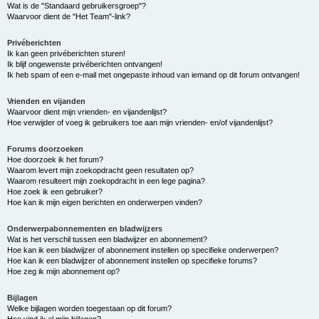
Wat is de "Standaard gebruikersgroep"?
Waarvoor dient de "Het Team"-link?
Privéberichten
Ik kan geen privéberichten sturen!
Ik blijf ongewenste privéberichten ontvangen!
Ik heb spam of een e-mail met ongepaste inhoud van iemand op dit forum ontvangen!
Vrienden en vijanden
Waarvoor dient mijn vrienden- en vijandenlijst?
Hoe verwijder of voeg ik gebruikers toe aan mijn vrienden- en/of vijandenlijst?
Forums doorzoeken
Hoe doorzoek ik het forum?
Waarom levert mijn zoekopdracht geen resultaten op?
Waarom resulteert mijn zoekopdracht in een lege pagina?
Hoe zoek ik een gebruiker?
Hoe kan ik mijn eigen berichten en onderwerpen vinden?
Onderwerpabonnementen en bladwijzers
Wat is het verschil tussen een bladwijzer en abonnement?
Hoe kan ik een bladwijzer of abonnement instellen op specifieke onderwerpen?
Hoe kan ik een bladwijzer of abonnement instellen op specifieke forums?
Hoe zeg ik mijn abonnement op?
Bijlagen
Welke bijlagen worden toegestaan op dit forum?