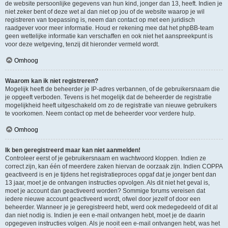
de website persoonlijke gegevens van hun kind, jonger dan 13, heeft. Indien je
niet zeker bent of deze wet al dan niet op jou of de website waarop je wil
registreren van toepassing is, neem dan contact op met een juridisch
raadgever voor meer informatie. Houd er rekening mee dat het phpBB-team
geen wettelijke informatie kan verschaffen en ook niet het aanspreekpunt is
voor deze wetgeving, tenzij dit hieronder vermeld wordt.
Omhoog
Waarom kan ik niet registreren?
Mogelijk heeft de beheerder je IP-adres verbannen, of de gebruikersnaam die
je opgeeft verboden. Tevens is het mogelijk dat de beheerder de registratie
mogelijkheid heeft uitgeschakeld om zo de registratie van nieuwe gebruikers
te voorkomen. Neem contact op met de beheerder voor verdere hulp.
Omhoog
Ik ben geregistreerd maar kan niet aanmelden!
Controleer eerst of je gebruikersnaam en wachtwoord kloppen. Indien ze
correct zijn, kan één of meerdere zaken hiervan de oorzaak zijn. Indien COPPA
geactiveerd is en je tijdens het registratieproces opgaf dat je jonger bent dan
13 jaar, moet je de ontvangen instructies opvolgen. Als dit niet het geval is,
moet je account dan geactiveerd worden? Sommige forums vereisen dat
iedere nieuwe account geactiveerd wordt, ofwel door jezelf of door een
beheerder. Wanneer je je geregistreerd hebt, werd ook medegedeeld of dit al
dan niet nodig is. Indien je een e-mail ontvangen hebt, moet je de daarin
opgegeven instructies volgen. Als je nooit een e-mail ontvangen hebt, was het