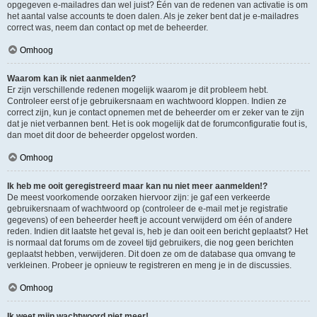
opgegeven e-mailadres dan wel juist? Één van de redenen van activatie is om
het aantal valse accounts te doen dalen. Als je zeker bent dat je e-mailadres
correct was, neem dan contact op met de beheerder.
Omhoog
Waarom kan ik niet aanmelden?
Er zijn verschillende redenen mogelijk waarom je dit probleem hebt.
Controleer eerst of je gebruikersnaam en wachtwoord kloppen. Indien ze
correct zijn, kun je contact opnemen met de beheerder om er zeker van te zijn
dat je niet verbannen bent. Het is ook mogelijk dat de forumconfiguratie fout is,
dan moet dit door de beheerder opgelost worden.
Omhoog
Ik heb me ooit geregistreerd maar kan nu niet meer aanmelden!?
De meest voorkomende oorzaken hiervoor zijn: je gaf een verkeerde
gebruikersnaam of wachtwoord op (controleer de e-mail met je registratie
gegevens) of een beheerder heeft je account verwijderd om één of andere
reden. Indien dit laatste het geval is, heb je dan ooit een bericht geplaatst? Het
is normaal dat forums om de zoveel tijd gebruikers, die nog geen berichten
geplaatst hebben, verwijderen. Dit doen ze om de database qua omvang te
verkleinen. Probeer je opnieuw te registreren en meng je in de discussies.
Omhoog
Ik weet mijn wachtwoord niet meer!