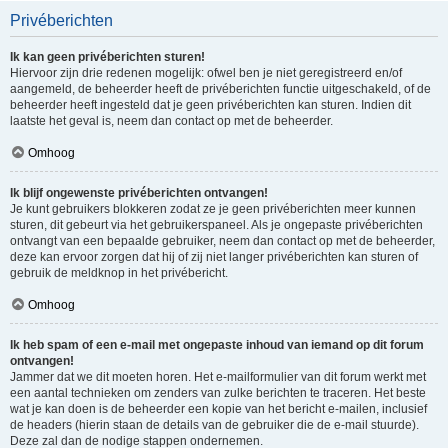
Privéberichten
Ik kan geen privéberichten sturen!
Hiervoor zijn drie redenen mogelijk: ofwel ben je niet geregistreerd en/of
aangemeld, de beheerder heeft de privéberichten functie uitgeschakeld, of de
beheerder heeft ingesteld dat je geen privéberichten kan sturen. Indien dit
laatste het geval is, neem dan contact op met de beheerder.
Omhoog
Ik blijf ongewenste privéberichten ontvangen!
Je kunt gebruikers blokkeren zodat ze je geen privéberichten meer kunnen
sturen, dit gebeurt via het gebruikerspaneel. Als je ongepaste privéberichten
ontvangt van een bepaalde gebruiker, neem dan contact op met de beheerder,
deze kan ervoor zorgen dat hij of zij niet langer privéberichten kan sturen of
gebruik de meldknop in het privébericht.
Omhoog
Ik heb spam of een e-mail met ongepaste inhoud van iemand op dit forum
ontvangen!
Jammer dat we dit moeten horen. Het e-mailformulier van dit forum werkt met
een aantal technieken om zenders van zulke berichten te traceren. Het beste
wat je kan doen is de beheerder een kopie van het bericht e-mailen, inclusief
de headers (hierin staan de details van de gebruiker die de e-mail stuurde).
Deze zal dan de nodige stappen ondernemen.