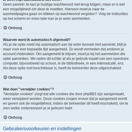
Geen paniek! Je kan je huidige wachtwoord niet terug krijgen, maar er is wel
een mogelijkheid om deze te resetten. Hiervoor moet je naar de
aanmeldpagina gaan en klikken op
wachtwoord vergeten?
. Volg de instructies
op het scherm en even later kan je je weer aanmelden.
Omhoog
Waarom word ik automatisch afgemeld?
Als je de optie
meld mij automatisch aan bij ieder bezoek
niet aanvinkt, blijf je
maar voor een bepaalde tijd aangemeld. Zo wordt vermeden dat anderen je
account misbruiken. Om aangemeld te blijven, moet je bij het aanmelden die
optie aanvinken. We raden dit echter af als je gebruik maakt van een openbare
computer, bijvoorbeeld op school, in de bibliotheek, in een internetcafé, enz.
Als deze optie niet beschikbaar is, heeft de beheerder deze uitgeschakeld.
Omhoog
Wat doet "verwijder cookies"?
"Verwijder cookies" zorgt dat alle cookies die door phpBB3 zijn aangemaakt,
weer verwijderd worden. Deze cookies zorgen ervoor dat je aangemeld wordt
en geven ook de mogelijkheid, indien de beheerder dit heeft inschakeld, om te
zien welke onderwerpen je al gelezen hebt.
Omhoog
Gebruikersvoorkeuren en instellingen