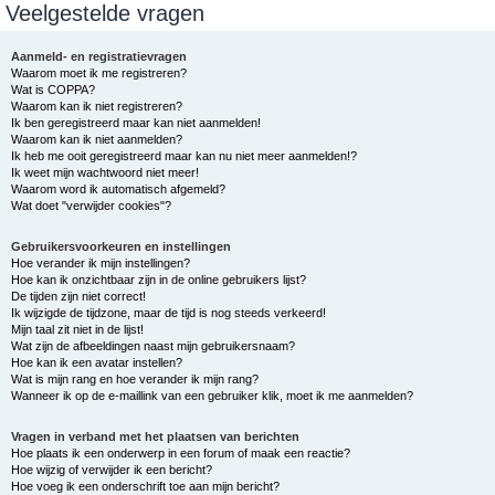
Veelgestelde vragen
e
k
Aanmeld- en registratievragen
Waarom moet ik me registreren?
Wat is COPPA?
Waarom kan ik niet registreren?
Ik ben geregistreerd maar kan niet aanmelden!
Waarom kan ik niet aanmelden?
Ik heb me ooit geregistreerd maar kan nu niet meer aanmelden!?
Ik weet mijn wachtwoord niet meer!
Waarom word ik automatisch afgemeld?
Wat doet "verwijder cookies"?
Gebruikersvoorkeuren en instellingen
Hoe verander ik mijn instellingen?
Hoe kan ik onzichtbaar zijn in de online gebruikers lijst?
De tijden zijn niet correct!
Ik wijzigde de tijdzone, maar de tijd is nog steeds verkeerd!
Mijn taal zit niet in de lijst!
Wat zijn de afbeeldingen naast mijn gebruikersnaam?
Hoe kan ik een avatar instellen?
Wat is mijn rang en hoe verander ik mijn rang?
Wanneer ik op de e-maillink van een gebruiker klik, moet ik me aanmelden?
Vragen in verband met het plaatsen van berichten
Hoe plaats ik een onderwerp in een forum of maak een reactie?
Hoe wijzig of verwijder ik een bericht?
Hoe voeg ik een onderschrift toe aan mijn bericht?