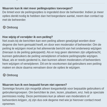
Waarom kan ik niet meer peilingsopties toevoegen?
De limiet voor de peilingsopties is ingesteld door de beheerder. Indien je meer
opties denkt nodig te hebben dan het toegestane aantal, neem dan contact op
met de beheerder.
Omhoog
Hoe wijzig of verwijder ik een peiling?
Net zoals bij de berichten kan een peiling alleen gewijzigd worden door
degene die hem gemaakt heeft, en door een moderator of beheerder. Om de
peiling te wijzigen moet je het allereerste bericht van het onderwerp wijzigen
(hieraan is de peiling gekoppeld). Als er nog geen stemmen zijn uitgebracht,
kunnen gebruikers de peiling verwijderen of iedere peilingsoptie wijzigen.
Maar, als er reeds gestemd is, dan kunnen alleen moderators of beheerders
hem wijzigen of verwijderen. Dit om te voorkomen dat gebruikers een peiling
maken en deze daarna vervalsen door de opties te wijzigen.
Omhoog
Waarom kan ik een bepaald forum niet openen?
Sommige forums zijn mogelijk alleen toegankelijk voor bepaalde gebruikers of
gebruikersgroepen. Om berichten te zien, lezen, plaatsen, enz. heb je speciale
permissies nodig. Deze permissies kun je alleen van moderators of
beheerders krijgen, zij zijn dus ook degene met wie je hierover contact moet
opnemen.