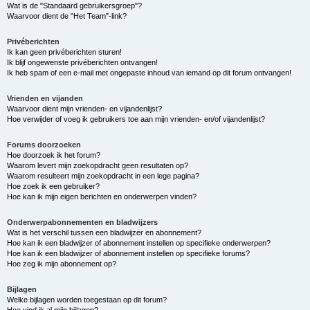
Wat is de "Standaard gebruikersgroep"?
Waarvoor dient de "Het Team"-link?
Privéberichten
Ik kan geen privéberichten sturen!
Ik blijf ongewenste privéberichten ontvangen!
Ik heb spam of een e-mail met ongepaste inhoud van iemand op dit forum ontvangen!
Vrienden en vijanden
Waarvoor dient mijn vrienden- en vijandenlijst?
Hoe verwijder of voeg ik gebruikers toe aan mijn vrienden- en/of vijandenlijst?
Forums doorzoeken
Hoe doorzoek ik het forum?
Waarom levert mijn zoekopdracht geen resultaten op?
Waarom resulteert mijn zoekopdracht in een lege pagina?
Hoe zoek ik een gebruiker?
Hoe kan ik mijn eigen berichten en onderwerpen vinden?
Onderwerpabonnementen en bladwijzers
Wat is het verschil tussen een bladwijzer en abonnement?
Hoe kan ik een bladwijzer of abonnement instellen op specifieke onderwerpen?
Hoe kan ik een bladwijzer of abonnement instellen op specifieke forums?
Hoe zeg ik mijn abonnement op?
Bijlagen
Welke bijlagen worden toegestaan op dit forum?