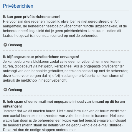
Privéberichten
Ik kan geen privéberichten sturen!
Hiervoor zijn drie redenen mogelijk: ofwel ben je niet geregistreerd en/of
aangemeld, de beheerder heeft de privéberichten functie uitgeschakeld, of de
beheerder heeft ingesteld dat je geen privéberichten kan sturen. Indien dit
laatste het geval is, neem dan contact op met de beheerder.
Omhoog
Ik blijf ongewenste privéberichten ontvangen!
Je kunt gebruikers blokkeren zodat ze je geen privéberichten meer kunnen
sturen, dit gebeurt via het gebruikerspaneel. Als je ongepaste privéberichten
ontvangt van een bepaalde gebruiker, neem dan contact op met de beheerder,
deze kan ervoor zorgen dat hij of zij niet langer privéberichten kan sturen of
gebruik de meldknop in het privébericht.
Omhoog
Ik heb spam of een e-mail met ongepaste inhoud van iemand op dit forum
ontvangen!
Jammer dat we dit moeten horen. Het e-mailformulier van dit forum werkt met
een aantal technieken om zenders van zulke berichten te traceren. Het beste
wat je kan doen is de beheerder een kopie van het bericht e-mailen, inclusief
de headers (hierin staan de details van de gebruiker die de e-mail stuurde).
Deze zal dan de nodige stappen ondernemen.