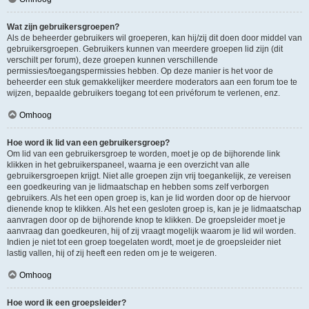
Wat zijn gebruikersgroepen?
Als de beheerder gebruikers wil groeperen, kan hij/zij dit doen door middel van
gebruikersgroepen. Gebruikers kunnen van meerdere groepen lid zijn (dit
verschilt per forum), deze groepen kunnen verschillende
permissies/toegangspermissies hebben. Op deze manier is het voor de
beheerder een stuk gemakkelijker meerdere moderators aan een forum toe te
wijzen, bepaalde gebruikers toegang tot een privéforum te verlenen, enz.
Omhoog
Hoe word ik lid van een gebruikersgroep?
Om lid van een gebruikersgroep te worden, moet je op de bijhorende link
klikken in het gebruikerspaneel, waarna je een overzicht van alle
gebruikersgroepen krijgt. Niet alle groepen zijn vrij toegankelijk, ze vereisen
een goedkeuring van je lidmaatschap en hebben soms zelf verborgen
gebruikers. Als het een open groep is, kan je lid worden door op de hiervoor
dienende knop te klikken. Als het een gesloten groep is, kan je je lidmaatschap
aanvragen door op de bijhorende knop te klikken. De groepsleider moet je
aanvraag dan goedkeuren, hij of zij vraagt mogelijk waarom je lid wil worden.
Indien je niet tot een groep toegelaten wordt, moet je de groepsleider niet
lastig vallen, hij of zij heeft een reden om je te weigeren.
Omhoog
Hoe word ik een groepsleider?