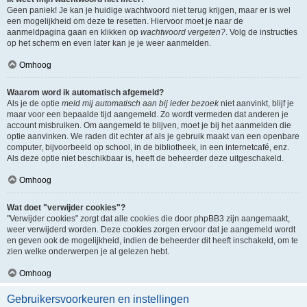
Geen paniek! Je kan je huidige wachtwoord niet terug krijgen, maar er is wel
een mogelijkheid om deze te resetten. Hiervoor moet je naar de
aanmeldpagina gaan en klikken op
wachtwoord vergeten?
. Volg de instructies
op het scherm en even later kan je je weer aanmelden.
Omhoog
Waarom word ik automatisch afgemeld?
Als je de optie
meld mij automatisch aan bij ieder bezoek
niet aanvinkt, blijf je
maar voor een bepaalde tijd aangemeld. Zo wordt vermeden dat anderen je
account misbruiken. Om aangemeld te blijven, moet je bij het aanmelden die
optie aanvinken. We raden dit echter af als je gebruik maakt van een openbare
computer, bijvoorbeeld op school, in de bibliotheek, in een internetcafé, enz.
Als deze optie niet beschikbaar is, heeft de beheerder deze uitgeschakeld.
Omhoog
Wat doet "verwijder cookies"?
"Verwijder cookies" zorgt dat alle cookies die door phpBB3 zijn aangemaakt,
weer verwijderd worden. Deze cookies zorgen ervoor dat je aangemeld wordt
en geven ook de mogelijkheid, indien de beheerder dit heeft inschakeld, om te
zien welke onderwerpen je al gelezen hebt.
Omhoog
Gebruikersvoorkeuren en instellingen