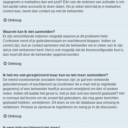
opgegeven e-mailadres dan wel juist? Één van de redenen van activatie is om
het aantal valse accounts te doen dalen. Als je zeker bent dat je e-mailadres
correct was, neem dan contact op met de beheerder.
Omhoog
Waarom kan ik niet aanmelden?
Er zijn verschillende redenen mogelijk waarom je dit probleem hebt.
Controleer eerst of je gebruikersnaam en wachtwoord kloppen. Indien ze
correct zijn, kun je contact opnemen met de beheerder om er zeker van te zijn
dat je niet verbannen bent. Het is ook mogelijk dat de forumconfiguratie fout is,
dan moet dit door de beheerder opgelost worden.
Omhoog
Ik heb me ooit geregistreerd maar kan nu niet meer aanmelden!?
De meest voorkomende oorzaken hiervoor zijn: je gaf een verkeerde
gebruikersnaam of wachtwoord op (controleer de e-mail met je registratie
gegevens) of een beheerder heeft je account verwijderd om één of andere
reden. Indien dit laatste het geval is, heb je dan ooit een bericht geplaatst? Het
is normaal dat forums om de zoveel tijd gebruikers, die nog geen berichten
geplaatst hebben, verwijderen. Dit doen ze om de database qua omvang te
verkleinen. Probeer je opnieuw te registreren en meng je in de discussies.
Omhoog
Ik weet mijn wachtwoord niet meer!