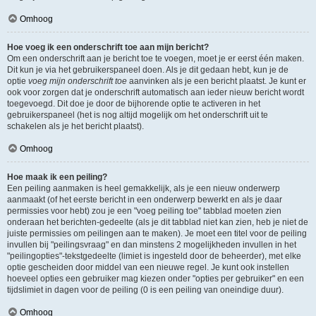
Omhoog
Hoe voeg ik een onderschrift toe aan mijn bericht?
Om een onderschrift aan je bericht toe te voegen, moet je er eerst één maken.
Dit kun je via het gebruikerspaneel doen. Als je dit gedaan hebt, kun je de
optie
voeg mijn onderschrift toe
aanvinken als je een bericht plaatst. Je kunt er
ook voor zorgen dat je onderschrift automatisch aan ieder nieuw bericht wordt
toegevoegd. Dit doe je door de bijhorende optie te activeren in het
gebruikerspaneel (het is nog altijd mogelijk om het onderschrift uit te
schakelen als je het bericht plaatst).
Omhoog
Hoe maak ik een peiling?
Een peiling aanmaken is heel gemakkelijk, als je een nieuw onderwerp
aanmaakt (of het eerste bericht in een onderwerp bewerkt en als je daar
permissies voor hebt) zou je een "voeg peiling toe" tabblad moeten zien
onderaan het berichten-gedeelte (als je dit tabblad niet kan zien, heb je niet de
juiste permissies om peilingen aan te maken). Je moet een titel voor de peiling
invullen bij "peilingsvraag" en dan minstens 2 mogelijkheden invullen in het
"peilingopties"-tekstgedeelte (limiet is ingesteld door de beheerder), met elke
optie gescheiden door middel van een nieuwe regel. Je kunt ook instellen
hoeveel opties een gebruiker mag kiezen onder "opties per gebruiker" en een
tijdslimiet in dagen voor de peiling (0 is een peiling van oneindige duur).
Omhoog