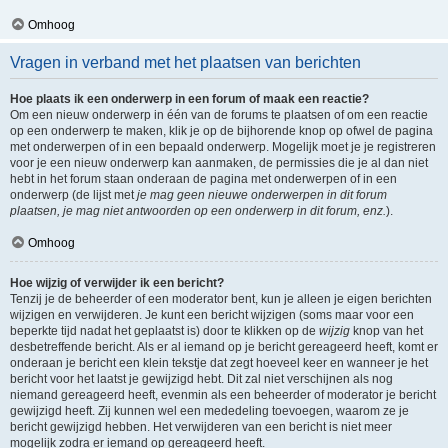
Omhoog
Vragen in verband met het plaatsen van berichten
Hoe plaats ik een onderwerp in een forum of maak een reactie?
Om een nieuw onderwerp in één van de forums te plaatsen of om een reactie
op een onderwerp te maken, klik je op de bijhorende knop op ofwel de pagina
met onderwerpen of in een bepaald onderwerp. Mogelijk moet je je registreren
voor je een nieuw onderwerp kan aanmaken, de permissies die je al dan niet
hebt in het forum staan onderaan de pagina met onderwerpen of in een
onderwerp (de lijst met
je mag geen nieuwe onderwerpen in dit forum
plaatsen, je mag niet antwoorden op een onderwerp in dit forum, enz.
).
Omhoog
Hoe wijzig of verwijder ik een bericht?
Tenzij je de beheerder of een moderator bent, kun je alleen je eigen berichten
wijzigen en verwijderen. Je kunt een bericht wijzigen (soms maar voor een
beperkte tijd nadat het geplaatst is) door te klikken op de
wijzig
knop van het
desbetreffende bericht. Als er al iemand op je bericht gereageerd heeft, komt er
onderaan je bericht een klein tekstje dat zegt hoeveel keer en wanneer je het
bericht voor het laatst je gewijzigd hebt. Dit zal niet verschijnen als nog
niemand gereageerd heeft, evenmin als een beheerder of moderator je bericht
gewijzigd heeft. Zij kunnen wel een mededeling toevoegen, waarom ze je
bericht gewijzigd hebben. Het verwijderen van een bericht is niet meer
mogelijk zodra er iemand op gereageerd heeft.