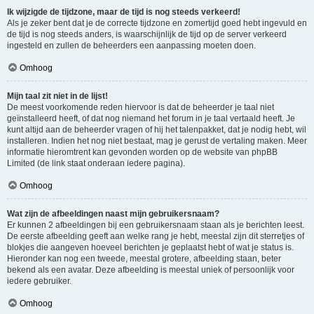
Ik wijzigde de tijdzone, maar de tijd is nog steeds verkeerd!
Als je zeker bent dat je de correcte tijdzone en zomertijd goed hebt ingevuld en
de tijd is nog steeds anders, is waarschijnlijk de tijd op de server verkeerd
ingesteld en zullen de beheerders een aanpassing moeten doen.
Omhoog
Mijn taal zit niet in de lijst!
De meest voorkomende reden hiervoor is dat de beheerder je taal niet
geïnstalleerd heeft, of dat nog niemand het forum in je taal vertaald heeft. Je
kunt altijd aan de beheerder vragen of hij het talenpakket, dat je nodig hebt, wil
installeren. Indien het nog niet bestaat, mag je gerust de vertaling maken. Meer
informatie hieromtrent kan gevonden worden op de website van phpBB
Limited (de link staat onderaan iedere pagina).
Omhoog
Wat zijn de afbeeldingen naast mijn gebruikersnaam?
Er kunnen 2 afbeeldingen bij een gebruikersnaam staan als je berichten leest.
De eerste afbeelding geeft aan welke rang je hebt, meestal zijn dit sterretjes of
blokjes die aangeven hoeveel berichten je geplaatst hebt of wat je status is.
Hieronder kan nog een tweede, meestal grotere, afbeelding staan, beter
bekend als een avatar. Deze afbeelding is meestal uniek of persoonlijk voor
iedere gebruiker.
Omhoog