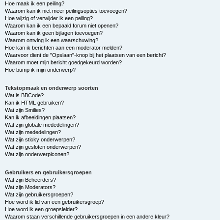
Hoe maak ik een peiling?
Waarom kan ik niet meer peilingsopties toevoegen?
Hoe wijzig of verwijder ik een peiling?
Waarom kan ik een bepaald forum niet openen?
Waarom kan ik geen bijlagen toevoegen?
Waarom ontving ik een waarschuwing?
Hoe kan ik berichten aan een moderator melden?
Waarvoor dient de "Opslaan"-knop bij het plaatsen van een bericht?
Waarom moet mijn bericht goedgekeurd worden?
Hoe bump ik mijn onderwerp?
Tekstopmaak en onderwerp soorten
Wat is BBCode?
Kan ik HTML gebruiken?
Wat zijn Smilies?
Kan ik afbeeldingen plaatsen?
Wat zijn globale mededelingen?
Wat zijn mededelingen?
Wat zijn sticky onderwerpen?
Wat zijn gesloten onderwerpen?
Wat zijn onderwerpiconen?
Gebruikers en gebruikersgroepen
Wat zijn Beheerders?
Wat zijn Moderators?
Wat zijn gebruikersgroepen?
Hoe word ik lid van een gebruikersgroep?
Hoe word ik een groepsleider?
Waarom staan verschillende gebruikersgroepen in een andere kleur?