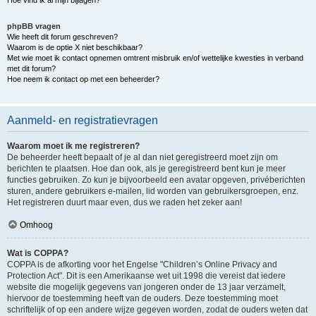
Hoe vind ik al mijn bijlagen?
phpBB vragen
Wie heeft dit forum geschreven?
Waarom is de optie X niet beschikbaar?
Met wie moet ik contact opnemen omtrent misbruik en/of wettelijke kwesties in verband
met dit forum?
Hoe neem ik contact op met een beheerder?
Aanmeld- en registratievragen
Waarom moet ik me registreren?
De beheerder heeft bepaalt of je al dan niet geregistreerd moet zijn om
berichten te plaatsen. Hoe dan ook, als je geregistreerd bent kun je meer
functies gebruiken. Zo kun je bijvoorbeeld een avatar opgeven, privéberichten
sturen, andere gebruikers e-mailen, lid worden van gebruikersgroepen, enz.
Het registreren duurt maar even, dus we raden het zeker aan!
Omhoog
Wat is COPPA?
COPPA is de afkorting voor het Engelse "Children’s Online Privacy and
Protection Act". Dit is een Amerikaanse wet uit 1998 die vereist dat iedere
website die mogelijk gegevens van jongeren onder de 13 jaar verzamelt,
hiervoor de toestemming heeft van de ouders. Deze toestemming moet
schriftelijk of op een andere wijze gegeven worden, zodat de ouders weten dat