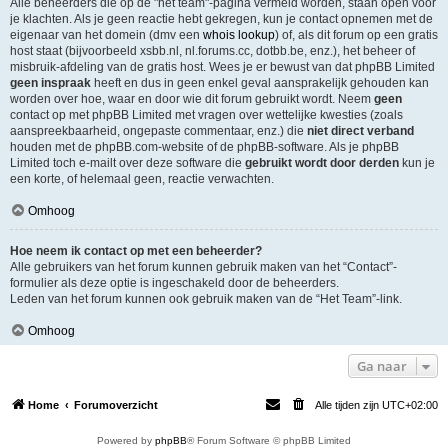
Alle beheerders die op de "het team"-pagina vermeld worden, staan open voor
je klachten. Als je geen reactie hebt gekregen, kun je contact opnemen met de
eigenaar van het domein (dmv een
whois lookup
) of, als dit forum op een gratis
host staat (bijvoorbeeld xsbb.nl, nl.forums.cc, dotbb.be, enz.), het beheer of
misbruik-afdeling van de gratis host. Wees je er bewust van dat phpBB Limited
geen inspraak
heeft en dus in geen enkel geval aansprakelijk gehouden kan
worden over hoe, waar en door wie dit forum gebruikt wordt. Neem
geen
contact op met phpBB Limited met vragen over wettelijke kwesties (zoals
aanspreekbaarheid, ongepaste commentaar, enz.) die
niet direct verband
houden met de phpBB.com-website of de phpBB-software. Als je phpBB
Limited toch e-mailt over deze software die
gebruikt wordt door derden
kun je
een korte, of helemaal geen, reactie verwachten.
Omhoog
Hoe neem ik contact op met een beheerder?
Alle gebruikers van het forum kunnen gebruik maken van het “Contact”-
formulier als deze optie is ingeschakeld door de beheerders.
Leden van het forum kunnen ook gebruik maken van de “Het Team”-link.
Omhoog
Ga naar
Home
Forumoverzicht
Alle tijden zijn
UTC+02:00
Powered by
phpBB
® Forum Software © phpBB Limited