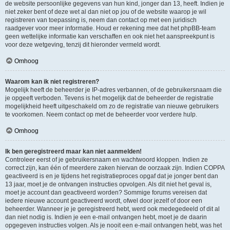
de website persoonlijke gegevens van hun kind, jonger dan 13, heeft. Indien je
niet zeker bent of deze wet al dan niet op jou of de website waarop je wil
registreren van toepassing is, neem dan contact op met een juridisch
raadgever voor meer informatie. Houd er rekening mee dat het phpBB-team
geen wettelijke informatie kan verschaffen en ook niet het aanspreekpunt is
voor deze wetgeving, tenzij dit hieronder vermeld wordt.
Omhoog
Waarom kan ik niet registreren?
Mogelijk heeft de beheerder je IP-adres verbannen, of de gebruikersnaam die
je opgeeft verboden. Tevens is het mogelijk dat de beheerder de registratie
mogelijkheid heeft uitgeschakeld om zo de registratie van nieuwe gebruikers
te voorkomen. Neem contact op met de beheerder voor verdere hulp.
Omhoog
Ik ben geregistreerd maar kan niet aanmelden!
Controleer eerst of je gebruikersnaam en wachtwoord kloppen. Indien ze
correct zijn, kan één of meerdere zaken hiervan de oorzaak zijn. Indien COPPA
geactiveerd is en je tijdens het registratieproces opgaf dat je jonger bent dan
13 jaar, moet je de ontvangen instructies opvolgen. Als dit niet het geval is,
moet je account dan geactiveerd worden? Sommige forums vereisen dat
iedere nieuwe account geactiveerd wordt, ofwel door jezelf of door een
beheerder. Wanneer je je geregistreerd hebt, werd ook medegedeeld of dit al
dan niet nodig is. Indien je een e-mail ontvangen hebt, moet je de daarin
opgegeven instructies volgen. Als je nooit een e-mail ontvangen hebt, was het