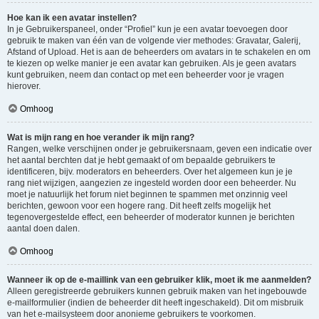
Hoe kan ik een avatar instellen?
In je Gebruikerspaneel, onder “Profiel” kun je een avatar toevoegen door
gebruik te maken van één van de volgende vier methodes: Gravatar, Galerij,
Afstand of Upload. Het is aan de beheerders om avatars in te schakelen en om
te kiezen op welke manier je een avatar kan gebruiken. Als je geen avatars
kunt gebruiken, neem dan contact op met een beheerder voor je vragen
hierover.
Omhoog
Wat is mijn rang en hoe verander ik mijn rang?
Rangen, welke verschijnen onder je gebruikersnaam, geven een indicatie over
het aantal berchten dat je hebt gemaakt of om bepaalde gebruikers te
identificeren, bijv. moderators en beheerders. Over het algemeen kun je je
rang niet wijzigen, aangezien ze ingesteld worden door een beheerder. Nu
moet je natuurlijk het forum niet beginnen te spammen met onzinnig veel
berichten, gewoon voor een hogere rang. Dit heeft zelfs mogelijk het
tegenovergestelde effect, een beheerder of moderator kunnen je berichten
aantal doen dalen.
Omhoog
Wanneer ik op de e-maillink van een gebruiker klik, moet ik me aanmelden?
Alleen geregistreerde gebruikers kunnen gebruik maken van het ingebouwde
e-mailformulier (indien de beheerder dit heeft ingeschakeld). Dit om misbruik
van het e-mailsysteem door anonieme gebruikers te voorkomen.