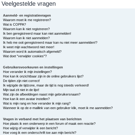
Veelgestelde vragen
e
k
Aanmeld- en registratievragen
Waarom moet ik me registreren?
Wat is COPPA?
Waarom kan ik niet registreren?
Ik ben geregistreerd maar kan niet aanmelden!
Waarom kan ik niet aanmelden?
Ik heb me ooit geregistreerd maar kan nu niet meer aanmelden!?
Ik weet mijn wachtwoord niet meer!
Waarom word ik automatisch afgemeld?
Wat doet "verwijder cookies"?
Gebruikersvoorkeuren en instellingen
Hoe verander ik mijn instellingen?
Hoe kan ik onzichtbaar zijn in de online gebruikers lijst?
De tijden zijn niet correct!
Ik wijzigde de tijdzone, maar de tijd is nog steeds verkeerd!
Mijn taal zit niet in de lijst!
Wat zijn de afbeeldingen naast mijn gebruikersnaam?
Hoe kan ik een avatar instellen?
Wat is mijn rang en hoe verander ik mijn rang?
Wanneer ik op de e-maillink van een gebruiker klik, moet ik me aanmelden?
Vragen in verband met het plaatsen van berichten
Hoe plaats ik een onderwerp in een forum of maak een reactie?
Hoe wijzig of verwijder ik een bericht?
Hoe voeg ik een onderschrift toe aan mijn bericht?