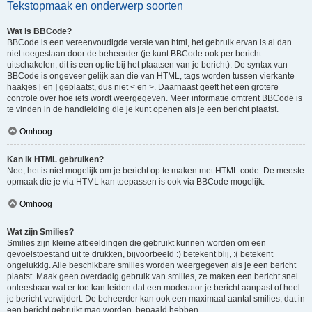
Tekstopmaak en onderwerp soorten
Wat is BBCode?
BBCode is een vereenvoudigde versie van html, het gebruik ervan is al dan
niet toegestaan door de beheerder (je kunt BBCode ook per bericht
uitschakelen, dit is een optie bij het plaatsen van je bericht). De syntax van
BBCode is ongeveer gelijk aan die van HTML, tags worden tussen vierkante
haakjes [ en ] geplaatst, dus niet < en >. Daarnaast geeft het een grotere
controle over hoe iets wordt weergegeven. Meer informatie omtrent BBCode is
te vinden in de handleiding die je kunt openen als je een bericht plaatst.
Omhoog
Kan ik HTML gebruiken?
Nee, het is niet mogelijk om je bericht op te maken met HTML code. De meeste
opmaak die je via HTML kan toepassen is ook via BBCode mogelijk.
Omhoog
Wat zijn Smilies?
Smilies zijn kleine afbeeldingen die gebruikt kunnen worden om een
gevoelstoestand uit te drukken, bijvoorbeeld :) betekent blij, :( betekent
ongelukkig. Alle beschikbare smilies worden weergegeven als je een bericht
plaatst. Maak geen overdadig gebruik van smilies, ze maken een bericht snel
onleesbaar wat er toe kan leiden dat een moderator je bericht aanpast of heel
je bericht verwijdert. De beheerder kan ook een maximaal aantal smilies, dat in
een bericht gebruikt mag worden, bepaald hebben.