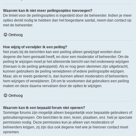
Waarom kan ik niet meer peilingsopties toevoegen?
De limiet voor de peilingsopties is ingesteld door de beheerder. Indien je meer
opties denkt nodig te hebben dan het toegestane aantal, neem dan contact op
met de beheerder.
Omhoog
Hoe wijzig of verwijder ik een peiling?
Net zoals bij de berichten kan een peiling alleen gewijzigd worden door
degene die hem gemaakt heeft, en door een moderator of beheerder. Om de
peiling te wijzigen moet je het allereerste bericht van het onderwerp wijzigen
(hieraan is de peiling gekoppeld). Als er nog geen stemmen zijn uitgebracht,
kunnen gebruikers de peiling verwijderen of iedere peilingsoptie wijzigen.
Maar, als er reeds gestemd is, dan kunnen alleen moderators of beheerders
hem wijzigen of verwijderen. Dit om te voorkomen dat gebruikers een peiling
maken en deze daarna vervalsen door de opties te wijzigen.
Omhoog
Waarom kan ik een bepaald forum niet openen?
Sommige forums zijn mogelijk alleen toegankelijk voor bepaalde gebruikers of
gebruikersgroepen. Om berichten te zien, lezen, plaatsen, enz. heb je speciale
permissies nodig. Deze permissies kun je alleen van moderators of
beheerders krijgen, zij zijn dus ook degene met wie je hierover contact moet
opnemen.