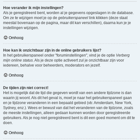
Hoe verander ik mijn instellingen?
Als je geregistreerd bent, worden al je gegevens opgeslagen in de database.
Om ze te wijzigen moet je op de
gebruikerspaneel
link klikken (deze staat
meestal bovenaan op de pagina, maar dit kan verschillen), daarna kun je je
instellingen wijzigen.
Omhoog
Hoe kan ik onzichtbaar zijn in de online gebruikers lijst?
In het gebruikerspaneel onder "foruminstellingen", vind je de optie
Verberg
mijn online status
. Als je deze optie activeert zul je onzichtbaar zijn voor
iedereen, behalve voor beheerders, moderators en jezelf.
Omhoog
De tijden zijn niet correct!
Het is mogelijk dat de tijd die gegeven wordt van een andere tijdzone is dan
waarin jij woont. Als dit het geval is, moet je naar het gebruikerspaneel gaan
en je tijdzone veranderen in een bepaald gebied (vb: Amsterdam, New York,
Sydney, enz.). Wees er bewust van dat het veranderen van de tijdzone, zoals
de meeste instellingen, alleen gedaan kunnen worden door geregistreerde
gebruikers. Als je nog niet geregistreerd bent is dit een goed moment om dit te
doen.
Omhoog