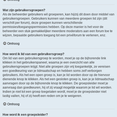
Wat zijn gebruikersgroepen?
Als de beheerder gebruikers wil groeperen, kan hij/zij dit doen door middel van
gebruikersgroepen. Gebruikers kunnen van meerdere groepen lid zijn (dit
verschilt per forum), deze groepen kunnen verschillende
permissies/toegangspermissies hebben. Op deze manier is het voor de
beheerder een stuk gemakkelijker meerdere moderators aan een forum toe te
wijzen, bepaalde gebruikers toegang tot een privéforum te verlenen, enz.
Omhoog
Hoe word ik lid van een gebruikersgroep?
Om lid van een gebruikersgroep te worden, moet je op de bijhorende link
klikken in het gebruikerspaneel, waarna je een overzicht van alle
gebruikersgroepen krijgt. Niet alle groepen zijn vrij toegankelijk, ze vereisen
een goedkeuring van je lidmaatschap en hebben soms zelf verborgen
gebruikers. Als het een open groep is, kan je lid worden door op de hiervoor
dienende knop te klikken. Als het een gesloten groep is, kan je je lidmaatschap
aanvragen door op de bijhorende knop te klikken. De groepsleider moet je
aanvraag dan goedkeuren, hij of zij vraagt mogelijk waarom je lid wil worden.
Indien je niet tot een groep toegelaten wordt, moet je de groepsleider niet
lastig vallen, hij of zij heeft een reden om je te weigeren.
Omhoog
Hoe word ik een groepsleider?