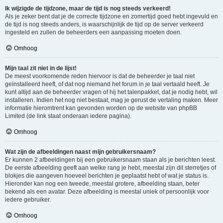
Ik wijzigde de tijdzone, maar de tijd is nog steeds verkeerd!
Als je zeker bent dat je de correcte tijdzone en zomertijd goed hebt ingevuld en
de tijd is nog steeds anders, is waarschijnlijk de tijd op de server verkeerd
ingesteld en zullen de beheerders een aanpassing moeten doen.
Omhoog
Mijn taal zit niet in de lijst!
De meest voorkomende reden hiervoor is dat de beheerder je taal niet
geïnstalleerd heeft, of dat nog niemand het forum in je taal vertaald heeft. Je
kunt altijd aan de beheerder vragen of hij het talenpakket, dat je nodig hebt, wil
installeren. Indien het nog niet bestaat, mag je gerust de vertaling maken. Meer
informatie hieromtrent kan gevonden worden op de website van phpBB
Limited (de link staat onderaan iedere pagina).
Omhoog
Wat zijn de afbeeldingen naast mijn gebruikersnaam?
Er kunnen 2 afbeeldingen bij een gebruikersnaam staan als je berichten leest.
De eerste afbeelding geeft aan welke rang je hebt, meestal zijn dit sterretjes of
blokjes die aangeven hoeveel berichten je geplaatst hebt of wat je status is.
Hieronder kan nog een tweede, meestal grotere, afbeelding staan, beter
bekend als een avatar. Deze afbeelding is meestal uniek of persoonlijk voor
iedere gebruiker.
Omhoog