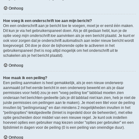
Omhoog
Hoe voeg ik een onderschrift toe aan mijn bericht?
Om een onderschrift aan je bericht toe te voegen, moet je er eerst één maken.
Dit kun je via het gebruikerspaneel doen. Als je dit gedaan hebt, kun je de
optie
voeg mijn onderschrift toe
aanvinken als je een bericht plaatst. Je kunt er
ook voor zorgen dat je onderschrift automatisch aan ieder nieuw bericht wordt
toegevoegd. Dit doe je door de bijhorende optie te activeren in het
gebruikerspaneel (het is nog altijd mogelijk om het onderschrift uit te
schakelen als je het bericht plaatst).
Omhoog
Hoe maak ik een peiling?
Een peiling aanmaken is heel gemakkelijk, als je een nieuw onderwerp
aanmaakt (of het eerste bericht in een onderwerp bewerkt en als je daar
permissies voor hebt) zou je een "voeg peiling toe" tabblad moeten zien
onderaan het berichten-gedeelte (als je dit tabblad niet kan zien, heb je niet de
juiste permissies om peilingen aan te maken). Je moet een titel voor de peiling
invullen bij "peilingsvraag" en dan minstens 2 mogelijkheden invullen in het
"peilingopties"-tekstgedeelte (limiet is ingesteld door de beheerder), met elke
optie gescheiden door middel van een nieuwe regel. Je kunt ook instellen
hoeveel opties een gebruiker mag kiezen onder "opties per gebruiker" en een
tijdslimiet in dagen voor de peiling (0 is een peiling van oneindige duur).
Omhoog