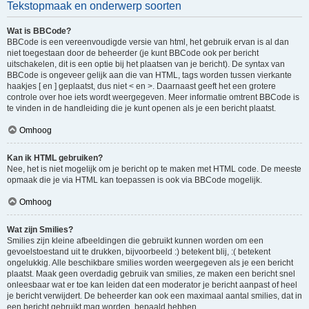
Tekstopmaak en onderwerp soorten
Wat is BBCode?
BBCode is een vereenvoudigde versie van html, het gebruik ervan is al dan
niet toegestaan door de beheerder (je kunt BBCode ook per bericht
uitschakelen, dit is een optie bij het plaatsen van je bericht). De syntax van
BBCode is ongeveer gelijk aan die van HTML, tags worden tussen vierkante
haakjes [ en ] geplaatst, dus niet < en >. Daarnaast geeft het een grotere
controle over hoe iets wordt weergegeven. Meer informatie omtrent BBCode is
te vinden in de handleiding die je kunt openen als je een bericht plaatst.
Omhoog
Kan ik HTML gebruiken?
Nee, het is niet mogelijk om je bericht op te maken met HTML code. De meeste
opmaak die je via HTML kan toepassen is ook via BBCode mogelijk.
Omhoog
Wat zijn Smilies?
Smilies zijn kleine afbeeldingen die gebruikt kunnen worden om een
gevoelstoestand uit te drukken, bijvoorbeeld :) betekent blij, :( betekent
ongelukkig. Alle beschikbare smilies worden weergegeven als je een bericht
plaatst. Maak geen overdadig gebruik van smilies, ze maken een bericht snel
onleesbaar wat er toe kan leiden dat een moderator je bericht aanpast of heel
je bericht verwijdert. De beheerder kan ook een maximaal aantal smilies, dat in
een bericht gebruikt mag worden, bepaald hebben.