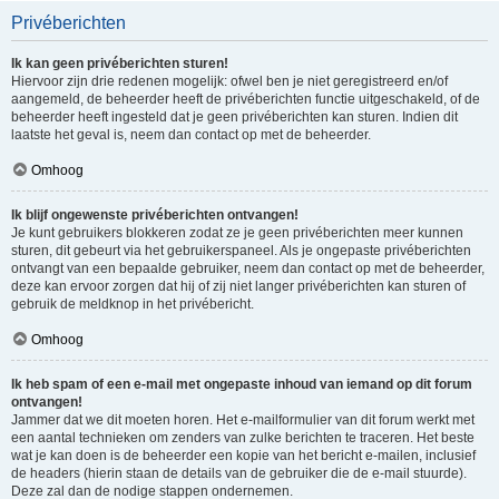
Privéberichten
Ik kan geen privéberichten sturen!
Hiervoor zijn drie redenen mogelijk: ofwel ben je niet geregistreerd en/of
aangemeld, de beheerder heeft de privéberichten functie uitgeschakeld, of de
beheerder heeft ingesteld dat je geen privéberichten kan sturen. Indien dit
laatste het geval is, neem dan contact op met de beheerder.
Omhoog
Ik blijf ongewenste privéberichten ontvangen!
Je kunt gebruikers blokkeren zodat ze je geen privéberichten meer kunnen
sturen, dit gebeurt via het gebruikerspaneel. Als je ongepaste privéberichten
ontvangt van een bepaalde gebruiker, neem dan contact op met de beheerder,
deze kan ervoor zorgen dat hij of zij niet langer privéberichten kan sturen of
gebruik de meldknop in het privébericht.
Omhoog
Ik heb spam of een e-mail met ongepaste inhoud van iemand op dit forum
ontvangen!
Jammer dat we dit moeten horen. Het e-mailformulier van dit forum werkt met
een aantal technieken om zenders van zulke berichten te traceren. Het beste
wat je kan doen is de beheerder een kopie van het bericht e-mailen, inclusief
de headers (hierin staan de details van de gebruiker die de e-mail stuurde).
Deze zal dan de nodige stappen ondernemen.