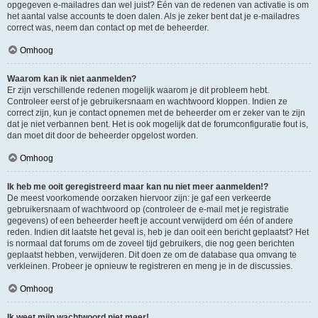
opgegeven e-mailadres dan wel juist? Één van de redenen van activatie is om
het aantal valse accounts te doen dalen. Als je zeker bent dat je e-mailadres
correct was, neem dan contact op met de beheerder.
Omhoog
Waarom kan ik niet aanmelden?
Er zijn verschillende redenen mogelijk waarom je dit probleem hebt.
Controleer eerst of je gebruikersnaam en wachtwoord kloppen. Indien ze
correct zijn, kun je contact opnemen met de beheerder om er zeker van te zijn
dat je niet verbannen bent. Het is ook mogelijk dat de forumconfiguratie fout is,
dan moet dit door de beheerder opgelost worden.
Omhoog
Ik heb me ooit geregistreerd maar kan nu niet meer aanmelden!?
De meest voorkomende oorzaken hiervoor zijn: je gaf een verkeerde
gebruikersnaam of wachtwoord op (controleer de e-mail met je registratie
gegevens) of een beheerder heeft je account verwijderd om één of andere
reden. Indien dit laatste het geval is, heb je dan ooit een bericht geplaatst? Het
is normaal dat forums om de zoveel tijd gebruikers, die nog geen berichten
geplaatst hebben, verwijderen. Dit doen ze om de database qua omvang te
verkleinen. Probeer je opnieuw te registreren en meng je in de discussies.
Omhoog
Ik weet mijn wachtwoord niet meer!