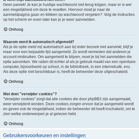
Geen paniek! Je kan je huidige wachtwoord niet terug krijgen, maar er is wel
een mogelijkheid om deze te resetten. Hiervoor moet je naar de
aanmeldpagina gaan en klikken op
wachtwoord vergeten?
. Volg de instructies
op het scherm en even later kan je je weer aanmelden.
Omhoog
Waarom word ik automatisch afgemeld?
Als je de optie
meld mij automatisch aan bij ieder bezoek
niet aanvinkt, blijf je
maar voor een bepaalde tijd aangemeld. Zo wordt vermeden dat anderen je
account misbruiken. Om aangemeld te blijven, moet je bij het aanmelden die
optie aanvinken. We raden dit echter af als je gebruik maakt van een openbare
computer, bijvoorbeeld op school, in de bibliotheek, in een internetcafé, enz.
Als deze optie niet beschikbaar is, heeft de beheerder deze uitgeschakeld.
Omhoog
Wat doet "verwijder cookies"?
"Verwijder cookies" zorgt dat alle cookies die door phpBB3 zijn aangemaakt,
weer verwijderd worden. Deze cookies zorgen ervoor dat je aangemeld wordt
en geven ook de mogelijkheid, indien de beheerder dit heeft inschakeld, om te
zien welke onderwerpen je al gelezen hebt.
Omhoog
Gebruikersvoorkeuren en instellingen