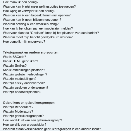
Hoe maak ik een peiling?
Waarom kan ik niet meer peilingsopties toevoegen?
Hoe wijzig of verwijder ik een peiling?
Waarom kan ik een bepaald forum niet openen?
Waarom kan ik geen bijlagen toevoegen?
Waarom ontving ik een waarschuwing?
Hoe kan ik berichten aan een moderator melden?
Waarvoor dient de "Opslaan"-knop bij het plaatsen van een bericht?
Waarom moet mijn bericht goedgekeurd worden?
Hoe bump ik mijn onderwerp?
Tekstopmaak en onderwerp soorten
Wat is BBCode?
Kan ik HTML gebruiken?
Wat zijn Smilies?
Kan ik afbeeldingen plaatsen?
Wat zijn globale mededelingen?
Wat zijn mededelingen?
Wat zijn sticky onderwerpen?
Wat zijn gesloten onderwerpen?
Wat zijn onderwerpiconen?
Gebruikers en gebruikersgroepen
Wat zijn Beheerders?
Wat zijn Moderators?
Wat zijn gebruikersgroepen?
Hoe word ik lid van een gebruikersgroep?
Hoe word ik een groepsleider?
Waarom staan verschillende gebruikersgroepen in een andere kleur?