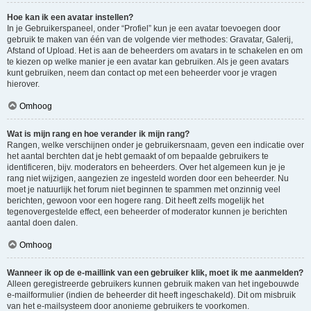
Hoe kan ik een avatar instellen?
In je Gebruikerspaneel, onder “Profiel” kun je een avatar toevoegen door
gebruik te maken van één van de volgende vier methodes: Gravatar, Galerij,
Afstand of Upload. Het is aan de beheerders om avatars in te schakelen en om
te kiezen op welke manier je een avatar kan gebruiken. Als je geen avatars
kunt gebruiken, neem dan contact op met een beheerder voor je vragen
hierover.
Omhoog
Wat is mijn rang en hoe verander ik mijn rang?
Rangen, welke verschijnen onder je gebruikersnaam, geven een indicatie over
het aantal berchten dat je hebt gemaakt of om bepaalde gebruikers te
identificeren, bijv. moderators en beheerders. Over het algemeen kun je je
rang niet wijzigen, aangezien ze ingesteld worden door een beheerder. Nu
moet je natuurlijk het forum niet beginnen te spammen met onzinnig veel
berichten, gewoon voor een hogere rang. Dit heeft zelfs mogelijk het
tegenovergestelde effect, een beheerder of moderator kunnen je berichten
aantal doen dalen.
Omhoog
Wanneer ik op de e-maillink van een gebruiker klik, moet ik me aanmelden?
Alleen geregistreerde gebruikers kunnen gebruik maken van het ingebouwde
e-mailformulier (indien de beheerder dit heeft ingeschakeld). Dit om misbruik
van het e-mailsysteem door anonieme gebruikers te voorkomen.