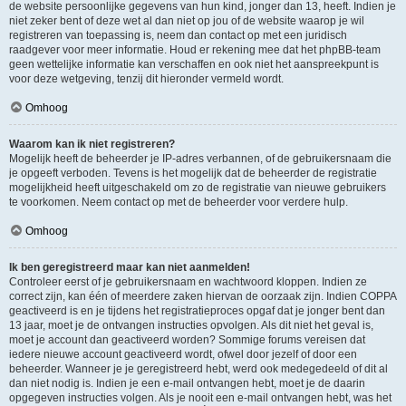
de website persoonlijke gegevens van hun kind, jonger dan 13, heeft. Indien je
niet zeker bent of deze wet al dan niet op jou of de website waarop je wil
registreren van toepassing is, neem dan contact op met een juridisch
raadgever voor meer informatie. Houd er rekening mee dat het phpBB-team
geen wettelijke informatie kan verschaffen en ook niet het aanspreekpunt is
voor deze wetgeving, tenzij dit hieronder vermeld wordt.
Omhoog
Waarom kan ik niet registreren?
Mogelijk heeft de beheerder je IP-adres verbannen, of de gebruikersnaam die
je opgeeft verboden. Tevens is het mogelijk dat de beheerder de registratie
mogelijkheid heeft uitgeschakeld om zo de registratie van nieuwe gebruikers
te voorkomen. Neem contact op met de beheerder voor verdere hulp.
Omhoog
Ik ben geregistreerd maar kan niet aanmelden!
Controleer eerst of je gebruikersnaam en wachtwoord kloppen. Indien ze
correct zijn, kan één of meerdere zaken hiervan de oorzaak zijn. Indien COPPA
geactiveerd is en je tijdens het registratieproces opgaf dat je jonger bent dan
13 jaar, moet je de ontvangen instructies opvolgen. Als dit niet het geval is,
moet je account dan geactiveerd worden? Sommige forums vereisen dat
iedere nieuwe account geactiveerd wordt, ofwel door jezelf of door een
beheerder. Wanneer je je geregistreerd hebt, werd ook medegedeeld of dit al
dan niet nodig is. Indien je een e-mail ontvangen hebt, moet je de daarin
opgegeven instructies volgen. Als je nooit een e-mail ontvangen hebt, was het