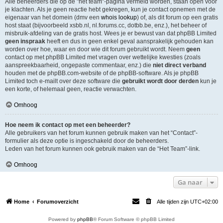
Alle beheerders die op de "het team"-pagina vermeld worden, staan open voor
je klachten. Als je geen reactie hebt gekregen, kun je contact opnemen met de
eigenaar van het domein (dmv een
whois lookup
) of, als dit forum op een gratis
host staat (bijvoorbeeld xsbb.nl, nl.forums.cc, dotbb.be, enz.), het beheer of
misbruik-afdeling van de gratis host. Wees je er bewust van dat phpBB Limited
geen inspraak
heeft en dus in geen enkel geval aansprakelijk gehouden kan
worden over hoe, waar en door wie dit forum gebruikt wordt. Neem
geen
contact op met phpBB Limited met vragen over wettelijke kwesties (zoals
aanspreekbaarheid, ongepaste commentaar, enz.) die
niet direct verband
houden met de phpBB.com-website of de phpBB-software. Als je phpBB
Limited toch e-mailt over deze software die
gebruikt wordt door derden
kun je
een korte, of helemaal geen, reactie verwachten.
Omhoog
Hoe neem ik contact op met een beheerder?
Alle gebruikers van het forum kunnen gebruik maken van het “Contact”-
formulier als deze optie is ingeschakeld door de beheerders.
Leden van het forum kunnen ook gebruik maken van de “Het Team”-link.
Omhoog
Ga naar
Home
Forumoverzicht
Alle tijden zijn
UTC+02:00
Powered by
phpBB
® Forum Software © phpBB Limited