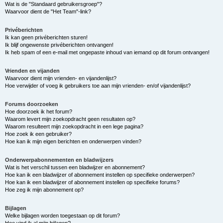
Wat is de "Standaard gebruikersgroep"?
Waarvoor dient de "Het Team"-link?
Privéberichten
Ik kan geen privéberichten sturen!
Ik blijf ongewenste privéberichten ontvangen!
Ik heb spam of een e-mail met ongepaste inhoud van iemand op dit forum ontvangen!
Vrienden en vijanden
Waarvoor dient mijn vrienden- en vijandenlijst?
Hoe verwijder of voeg ik gebruikers toe aan mijn vrienden- en/of vijandenlijst?
Forums doorzoeken
Hoe doorzoek ik het forum?
Waarom levert mijn zoekopdracht geen resultaten op?
Waarom resulteert mijn zoekopdracht in een lege pagina?
Hoe zoek ik een gebruiker?
Hoe kan ik mijn eigen berichten en onderwerpen vinden?
Onderwerpabonnementen en bladwijzers
Wat is het verschil tussen een bladwijzer en abonnement?
Hoe kan ik een bladwijzer of abonnement instellen op specifieke onderwerpen?
Hoe kan ik een bladwijzer of abonnement instellen op specifieke forums?
Hoe zeg ik mijn abonnement op?
Bijlagen
Welke bijlagen worden toegestaan op dit forum?