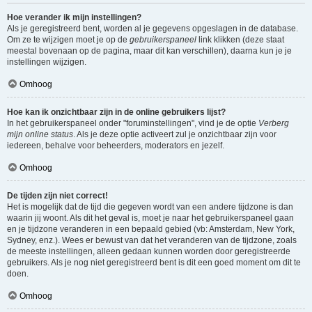
Hoe verander ik mijn instellingen?
Als je geregistreerd bent, worden al je gegevens opgeslagen in de database.
Om ze te wijzigen moet je op de
gebruikerspaneel
link klikken (deze staat
meestal bovenaan op de pagina, maar dit kan verschillen), daarna kun je je
instellingen wijzigen.
Omhoog
Hoe kan ik onzichtbaar zijn in de online gebruikers lijst?
In het gebruikerspaneel onder "foruminstellingen", vind je de optie
Verberg
mijn online status
. Als je deze optie activeert zul je onzichtbaar zijn voor
iedereen, behalve voor beheerders, moderators en jezelf.
Omhoog
De tijden zijn niet correct!
Het is mogelijk dat de tijd die gegeven wordt van een andere tijdzone is dan
waarin jij woont. Als dit het geval is, moet je naar het gebruikerspaneel gaan
en je tijdzone veranderen in een bepaald gebied (vb: Amsterdam, New York,
Sydney, enz.). Wees er bewust van dat het veranderen van de tijdzone, zoals
de meeste instellingen, alleen gedaan kunnen worden door geregistreerde
gebruikers. Als je nog niet geregistreerd bent is dit een goed moment om dit te
doen.
Omhoog