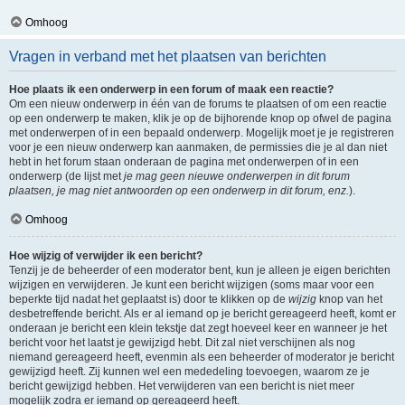
Omhoog
Vragen in verband met het plaatsen van berichten
Hoe plaats ik een onderwerp in een forum of maak een reactie?
Om een nieuw onderwerp in één van de forums te plaatsen of om een reactie
op een onderwerp te maken, klik je op de bijhorende knop op ofwel de pagina
met onderwerpen of in een bepaald onderwerp. Mogelijk moet je je registreren
voor je een nieuw onderwerp kan aanmaken, de permissies die je al dan niet
hebt in het forum staan onderaan de pagina met onderwerpen of in een
onderwerp (de lijst met
je mag geen nieuwe onderwerpen in dit forum
plaatsen, je mag niet antwoorden op een onderwerp in dit forum, enz.
).
Omhoog
Hoe wijzig of verwijder ik een bericht?
Tenzij je de beheerder of een moderator bent, kun je alleen je eigen berichten
wijzigen en verwijderen. Je kunt een bericht wijzigen (soms maar voor een
beperkte tijd nadat het geplaatst is) door te klikken op de
wijzig
knop van het
desbetreffende bericht. Als er al iemand op je bericht gereageerd heeft, komt er
onderaan je bericht een klein tekstje dat zegt hoeveel keer en wanneer je het
bericht voor het laatst je gewijzigd hebt. Dit zal niet verschijnen als nog
niemand gereageerd heeft, evenmin als een beheerder of moderator je bericht
gewijzigd heeft. Zij kunnen wel een mededeling toevoegen, waarom ze je
bericht gewijzigd hebben. Het verwijderen van een bericht is niet meer
mogelijk zodra er iemand op gereageerd heeft.