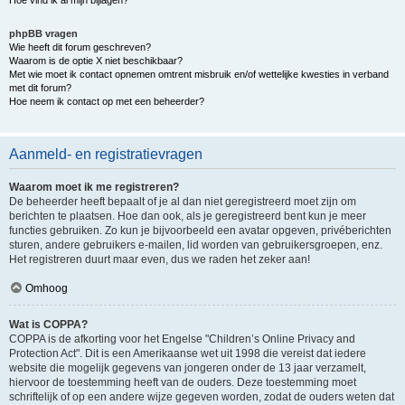
Hoe vind ik al mijn bijlagen?
phpBB vragen
Wie heeft dit forum geschreven?
Waarom is de optie X niet beschikbaar?
Met wie moet ik contact opnemen omtrent misbruik en/of wettelijke kwesties in verband
met dit forum?
Hoe neem ik contact op met een beheerder?
Aanmeld- en registratievragen
Waarom moet ik me registreren?
De beheerder heeft bepaalt of je al dan niet geregistreerd moet zijn om
berichten te plaatsen. Hoe dan ook, als je geregistreerd bent kun je meer
functies gebruiken. Zo kun je bijvoorbeeld een avatar opgeven, privéberichten
sturen, andere gebruikers e-mailen, lid worden van gebruikersgroepen, enz.
Het registreren duurt maar even, dus we raden het zeker aan!
Omhoog
Wat is COPPA?
COPPA is de afkorting voor het Engelse "Children’s Online Privacy and
Protection Act". Dit is een Amerikaanse wet uit 1998 die vereist dat iedere
website die mogelijk gegevens van jongeren onder de 13 jaar verzamelt,
hiervoor de toestemming heeft van de ouders. Deze toestemming moet
schriftelijk of op een andere wijze gegeven worden, zodat de ouders weten dat