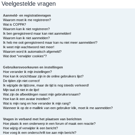
Veelgestelde vragen
e
k
Aanmeld- en registratievragen
Waarom moet ik me registreren?
Wat is COPPA?
Waarom kan ik niet registreren?
Ik ben geregistreerd maar kan niet aanmelden!
Waarom kan ik niet aanmelden?
Ik heb me ooit geregistreerd maar kan nu niet meer aanmelden!?
Ik weet mijn wachtwoord niet meer!
Waarom word ik automatisch afgemeld?
Wat doet "verwijder cookies"?
Gebruikersvoorkeuren en instellingen
Hoe verander ik mijn instellingen?
Hoe kan ik onzichtbaar zijn in de online gebruikers lijst?
De tijden zijn niet correct!
Ik wijzigde de tijdzone, maar de tijd is nog steeds verkeerd!
Mijn taal zit niet in de lijst!
Wat zijn de afbeeldingen naast mijn gebruikersnaam?
Hoe kan ik een avatar instellen?
Wat is mijn rang en hoe verander ik mijn rang?
Wanneer ik op de e-maillink van een gebruiker klik, moet ik me aanmelden?
Vragen in verband met het plaatsen van berichten
Hoe plaats ik een onderwerp in een forum of maak een reactie?
Hoe wijzig of verwijder ik een bericht?
Hoe voeg ik een onderschrift toe aan mijn bericht?