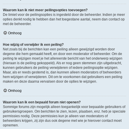
Waarom kan ik niet meer peilingsopties toevoegen?
De limiet voor de peilingsopties is ingesteld door de beheerder. Indien je meer
opties denkt nodig te hebben dan het toegestane aantal, neem dan contact op
met de beheerder.
Omhoog
Hoe wijzig of verwijder ik een peiling?
Net zoals bij de berichten kan een peiling alleen gewijzigd worden door
degene die hem gemaakt heeft, en door een moderator of beheerder. Om de
peiling te wijzigen moet je het allereerste bericht van het onderwerp wijzigen
(hieraan is de peiling gekoppeld). Als er nog geen stemmen zijn uitgebracht,
kunnen gebruikers de peiling verwijderen of iedere peilingsoptie wijzigen.
Maar, als er reeds gestemd is, dan kunnen alleen moderators of beheerders
hem wijzigen of verwijderen. Dit om te voorkomen dat gebruikers een peiling
maken en deze daarna vervalsen door de opties te wijzigen.
Omhoog
Waarom kan ik een bepaald forum niet openen?
Sommige forums zijn mogelijk alleen toegankelijk voor bepaalde gebruikers of
gebruikersgroepen. Om berichten te zien, lezen, plaatsen, enz. heb je speciale
permissies nodig. Deze permissies kun je alleen van moderators of
beheerders krijgen, zij zijn dus ook degene met wie je hierover contact moet
opnemen.